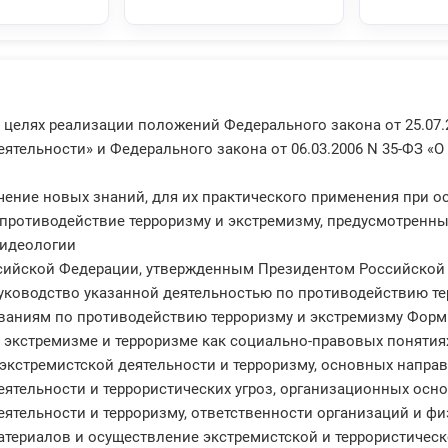
в целях реализации положений Федерального закона от 25.07.
еятельности» и Федерального закона от 06.03.2006 N 35-ФЗ «
чение новых знаний, для их практического применения при 
 противодействие терроризму и экстремизму, предусмотрен
 идеологии
сийской Федерации, утвержденным Президентом Российской 
 руководство указанной деятельностью по противодействию те
ваниям по противодействию терроризму и экстремизму Форм
 экстремизме и терроризме как социально-правовых понятия
экстремистской деятельности и терроризму, основных напра
еятельности и террористических угроз, организационных осн
еятельности и терроризму, ответственности организаций и фи
атериалов и осуществление экстремистской и террористическ