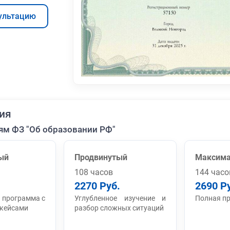
ультацию
ия
ям ФЗ "Об образовании РФ"
ый
Продвинутый
Максим
108 часов
144 часо
2270 Руб.
2690 Р
 программа с
Углубленное изучение и
Полная п
 кейсами
разбор сложных ситуаций