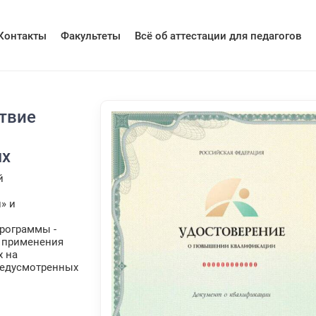
Контакты
Факультеты
Всё об аттестации для педагогов
твие
ях
й
» и
рограммы -
о применения
х на
редусмотренных