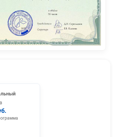
альный
в
уб.
рограмма