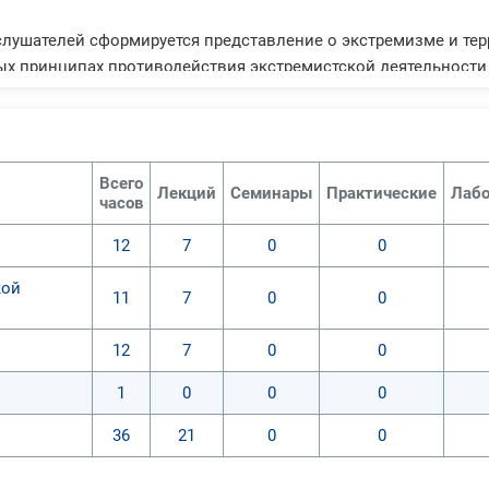
 слушателей сформируется представление о экстремизме и те
ых принципах противодействия экстремистской деятельности
филактики экстремистской деятельности и террористических 
Всего
Лекций
Семинары
Практические
Лабо
часов
12
7
0
0
кой
11
7
0
0
12
7
0
0
1
0
0
0
36
21
0
0