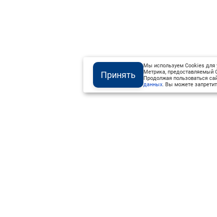
Мы используем Cookies для 
Метрика, предоставляемый О
Принять
Продолжая пользоваться сай
данных
. Вы можете запретит
Институт Валдай ©
Официальный интернет-ресурс
+7 (800) 551-50-08
info@iado.ru
16+
Размер 