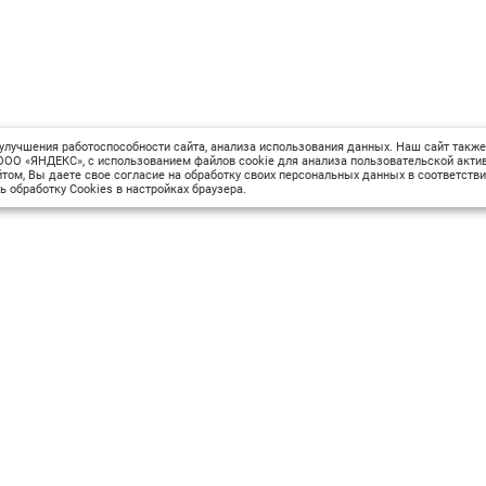
улучшения работоспособности сайта, анализа использования данных. Наш сайт также
ОО «ЯНДЕКС», с использованием файлов cookie для анализа пользовательской актив
том, Вы даете свое согласие на обработку своих персональных данных в соответств
ь обработку Cookies в настройках браузера.
Сведения об образовательной организации
М
Вопрос-ответ
Оплата и доставка
Политика конфиденциальности
Оплата квитанцией
Запрос коммерческого предложения
Отправка приложения к договору
шрифта
Цвет сайта
Изображения
Интервал между буква