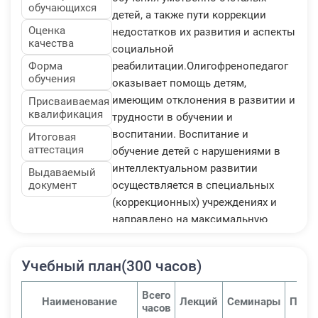
обучающихся
детей, а также пути коррекции
Оценка
недостатков их развития и аспекты
качества
социальной
Форма
реабилитации.Олигофренопедагог
обучения
оказывает помощь детям,
имеющим отклонения в развитии и
Присваиваемая
квалификация
трудности в обучении и
воспитании. Воспитание и
Итоговая
аттестация
обучение детей с нарушениями в
интеллектуальном развитии
Выдаваемый
документ
осуществляется в специальных
(коррекционных) учреждениях и
направлено на максимальную
коррекцию недостатков их
интеллектуального развития,
Учебный план(300 часов)
подготовку к трудовой
деятельности, социальную
Всего
Наименование
Лекций
Семинары
Прак
реабилитацию через специальную
часов