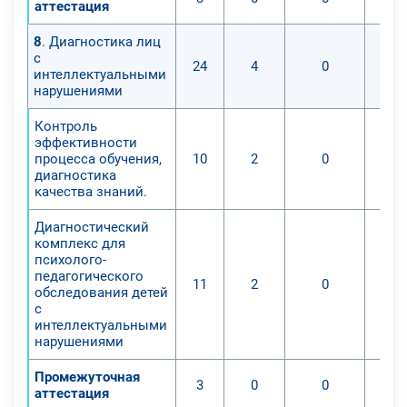
аттестация
8
. Диагностика лиц
с
24
4
0
интеллектуальными
нарушениями
Контроль
эффективности
процесса обучения,
10
2
0
диагностика
качества знаний.
Диагностический
комплекс для
психолого-
педагогического
11
2
0
обследования детей
с
интеллектуальными
нарушениями
Промежуточная
3
0
0
аттестация