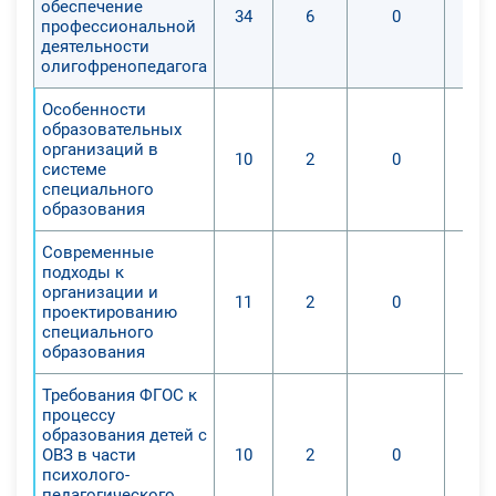
обеспечение
34
6
0
профессиональной
Представленный курс прежде всего
деятельности
олигофренопедагога
личностноориентированный. Его
основная цель – удовлетворение
Особенности
интересов и потребностей
образовательных
личности в жизненном и
организаций в
10
2
0
системе
профессионально-трудовом
специального
самоопределении,
образования
самоактуализации,
Современные
самосовершенствовании и
подходы к
карьерном продвижении. Изучение
организации и
11
2
0
курса поможет вам удовлетворить
проектированию
специального
данные потребности, расширить
образования
рамки личностных способностей и
повысить уровень
Требования ФГОС к
профессиональных компетенций.
процессу
образования детей с
ОВЗ в части
10
2
0
психолого-
педагогического