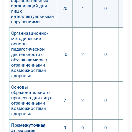
образовательных
организаций для
20
4
0
лиц с
интеллектуальными
нарушениями
Организационно-
методические
основы
педагогической
деятельности с
10
2
0
обучающимися с
ограниченными
возможностями
здоровья
Основы
образовательного
процесса для лиц с
7
2
0
ограниченными
возможностями
здоровья
Промежуточная
3
0
0
аттестация