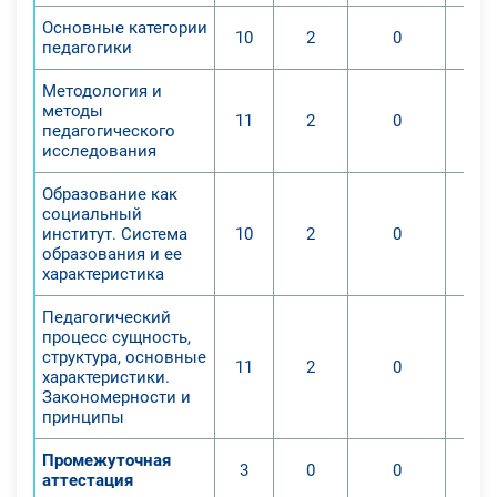
Основные категории
10
2
0
педагогики
Методология и
методы
11
2
0
педагогического
исследования
Образование как
социальный
институт. Система
10
2
0
образования и ее
характеристика
Педагогический
процесс сущность,
структура, основные
11
2
0
характеристики.
Закономерности и
принципы
Промежуточная
3
0
0
аттестация