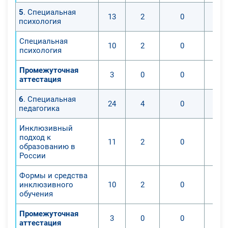
5
. Специальная
13
2
0
психология
Специальная
10
2
0
психология
Промежуточная
3
0
0
аттестация
6
. Специальная
24
4
0
педагогика
Инклюзивный
подход к
11
2
0
образованию в
России
Формы и средства
инклюзивного
10
2
0
обучения
Промежуточная
3
0
0
аттестация