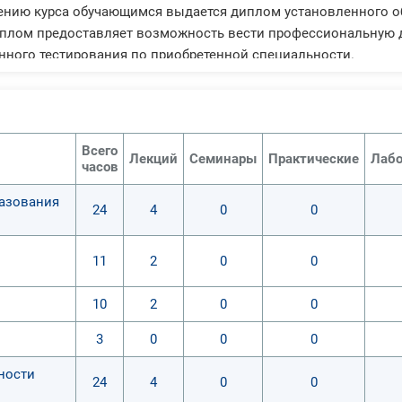
ению курса обучающимся выдается диплом установленного о
плом предоставляет возможность вести профессиональную д
нного тестирования по приобретенной специальности.
Всего
Лекций
Семинары
Практические
Лабо
часов
разования
24
4
0
0
11
2
0
0
10
2
0
0
3
0
0
0
ности
24
4
0
0