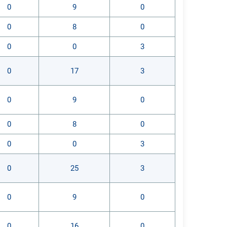
0
9
0
0
8
0
0
0
3
0
17
3
0
9
0
0
8
0
0
0
3
0
25
3
0
9
0
0
16
0