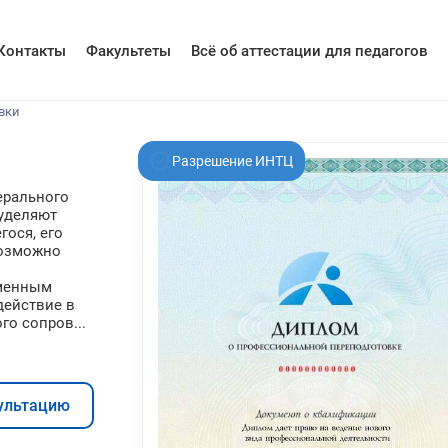
Контакты
Факультеты
Всё об аттестации для педагогов
вки
Разрешение ИНТЦ
ерального
 уделяют
ося, его
возможно
еменным
действие в
о сопров...
ультацию