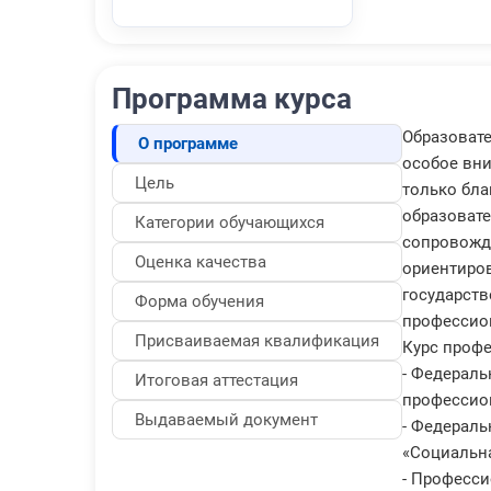
Программа курса
Образовате
О программе
особое вни
Цель
только бла
образоват
Категории обучающихся
сопровожд
Оценка качества
ориентиров
государств
Форма обучения
профессион
Присваиваемая квалификация
Курс профе
- Федерал
Итоговая аттестация
профессион
Выдаваемый документ
- Федераль
«Социальна
- Професси