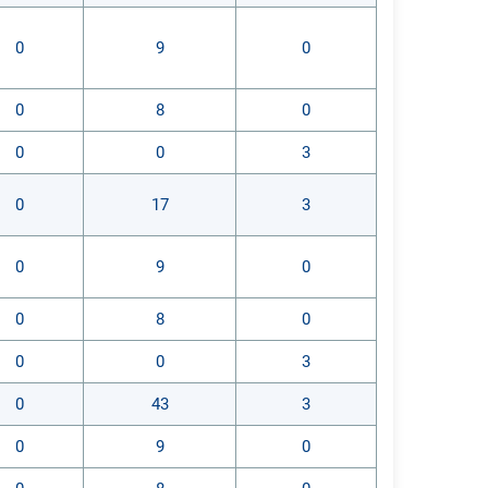
0
9
0
0
8
0
0
0
3
0
17
3
0
9
0
0
8
0
0
0
3
0
43
3
0
9
0