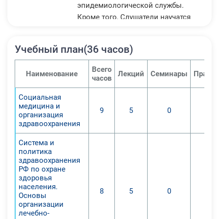
эпидемиологической службы.
Кроме того, Слушатели научатся
эффективно управлять качеством
медицинской помощи.
Учебный план(36 часов)
Всего
Наименование
Лекций
Семинары
Практи
часов
Социальная
медицина и
9
5
0
организация
здравоохранения
Система и
политика
здравоохранения
РФ по охране
здоровья
населения.
8
5
0
Основы
организации
лечебно-