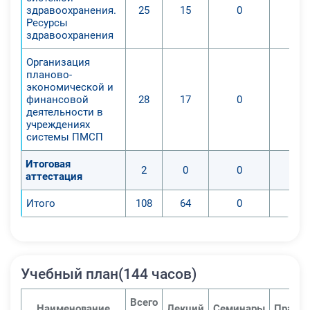
здравоохранения.
25
15
0
Ресурсы
здравоохранения
Организация
планово-
экономической и
финансовой
28
17
0
деятельности в
учреждениях
системы ПМСП
Итоговая
2
0
0
аттестация
Итого
108
64
0
Учебный план(144 часов)
Всего
Наименование
Лекций
Семинары
Практи