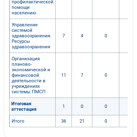
профилактической
помощи
населению
Управление
системой
здравоохранения.
7
4
0
Ресурсы
здравоохранения
Организация
планово-
экономической и
финансовой
11
7
0
деятельности в
учреждениях
системы ПМСП
Итоговая
1
0
0
аттестация
Итого
36
21
0