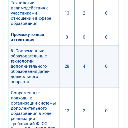
Технологии
взаимодействия с
участниками
13
2
0
отношений в сфере
образования
Промежуточная
3
0
0
аттестация
6
. Современные
образовательные
технологии
дополнительного
28
4
0
образования детей
дошкольного
возраста
Современные
подходы к
организации системы
дополнительного
12
2
0
образования в ходе
реализации
требований ФГОС.