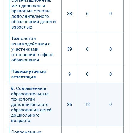
Организационные,
методические и
правовые основы
38
6
0
дополнительного
образования детей и
взрослых
Технологии
взаимодействия с
участниками
39
6
0
отношений в сфере
образования
Промежуточная
9
0
0
аттестация
6
. Современные
образовательные
технологии
дополнительного
86
12
0
образования детей
дошкольного
возраста
Современные