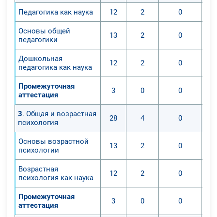
особенностях одаренных детей,
Педагогика как наука
12
2
0
детей с ОВЗ, специфику
Основы общей
инклюзивного подхода;
13
2
0
педагогики
- технику и приемы общения с
детьми дошкольного возраста,
Дошкольная
12
2
0
вовлечения их в деятельность;
педагогика как наука
- умения мотивировать детей к
Промежуточная
освоению избранного вида
3
0
0
аттестация
деятельности.
3
. Общая и возрастная
28
4
0
психология
Основы возрастной
13
2
0
психологии
Возрастная
12
2
0
психология как наука
Промежуточная
3
0
0
аттестация