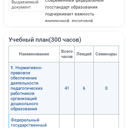
Современный федеральный
Выдаваемый
документ
госстандарт образования
подчеркивает важность
внеурочной, досуговой
деятельности школьников как
способ социализации детей и
Учебный план(300 часов)
молодежи. Поэтому профессия
педагога дополнительного
Всего
Наименование
Лекций
Семинары
Пра
образования не только
часов
востребована, но и налагает на
1
. Нормативно-
специалиста обязанность уметь
правовое
проектировать мероприятия в
обеспечение
соответствии с образовательными
деятельности
педагогических
41
6
0
и педагогическими стандартами.
работников
При обучении на данном
организаций
дистанционном курсе, вы изучите:
дошкольного
образования
- специфику развития интересов и
потребностей обучающихся,
Федеральный
воспитанников, основы их
государственный