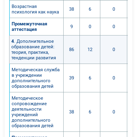
Возрастная
38
6
0
психология как наука
Промежуточная
9
0
0
аттестация
4
. Дополнительное
образование детей:
86
12
0
теория, практика,
тенденции развития
Методическая служба
в учреждении
39
6
0
дополнительного
образования детей
Методическое
сопровождение
деятельности
38
6
0
учреждений
дополнительного
образования детей