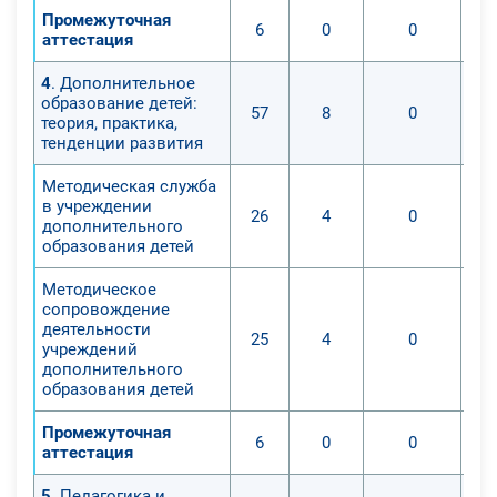
Промежуточная
6
0
0
аттестация
4
. Дополнительное
образование детей:
57
8
0
теория, практика,
тенденции развития
Методическая служба
в учреждении
26
4
0
дополнительного
образования детей
Методическое
сопровождение
деятельности
25
4
0
учреждений
дополнительного
образования детей
Промежуточная
6
0
0
аттестация
5
. Педагогика и