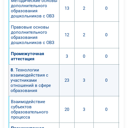
Методические основы
дополнительного
13
2
0
образования
дошкольников с ОВЗ
Правовые основы
дополнительного
12
2
0
образования
дошкольников с ОВЗ
Промежуточная
3
0
0
аттестация
8
. Технологии
взаимодействия с
участниками
23
3
0
отношений в сфере
образования
Взаимодействие
субъектов
20
3
0
образовательного
процесса