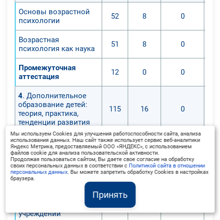
Основы возрастной
52
8
0
психологии
Возрастная
51
8
0
психология как наука
Промежуточная
12
0
0
аттестация
4
. Дополнительное
образование детей:
115
16
0
теория, практика,
тенденции развития
Мы используем Cookies для улучшения работоспособности сайта, анализа
Методическая служба
использования данных. Наш сайт также использует сервис веб-аналитики
Яндекс Метрика, предоставляемый ООО «ЯНДЕКС», с использованием
в учреждении
файлов cookie для анализа пользовательской активности.
52
8
0
дополнительного
Продолжая пользоваться сайтом, Вы даете свое согласие на обработку
своих персональных данных в соответствии с
Политикой сайта в отношении
образования детей
персональных данных
. Вы можете запретить обработку Cookies в настройках
браузера.
Методическое
Принять
сопровождение
деятельности
51
8
0
учреждений