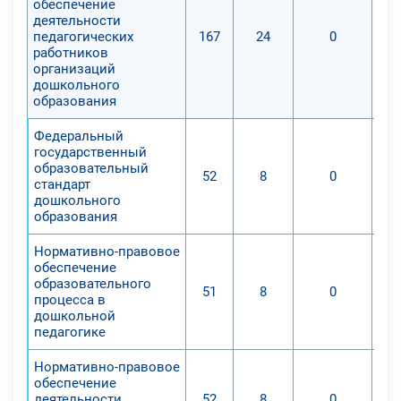
обеспечение
деятельности
педагогических
167
24
0
работников
организаций
дошкольного
образования
Федеральный
государственный
образовательный
52
8
0
стандарт
дошкольного
образования
Нормативно-правовое
обеспечение
образовательного
51
8
0
процесса в
дошкольной
педагогике
Нормативно-правовое
обеспечение
деятельности
52
8
0