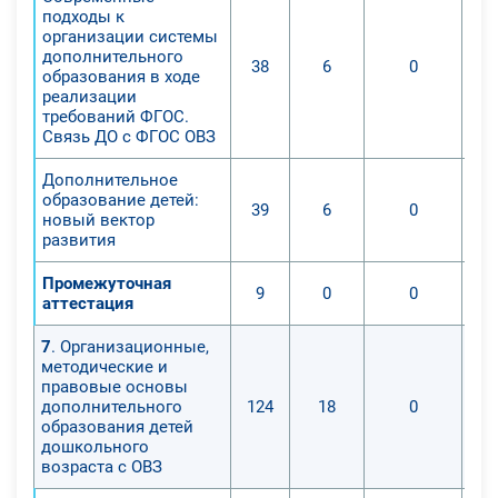
подходы к
организации системы
дополнительного
38
6
0
образования в ходе
реализации
требований ФГОС.
Связь ДО с ФГОС ОВЗ
Дополнительное
образование детей:
39
6
0
новый вектор
развития
Промежуточная
9
0
0
аттестация
7
. Организационные,
методические и
правовые основы
дополнительного
124
18
0
образования детей
дошкольного
возраста с ОВЗ