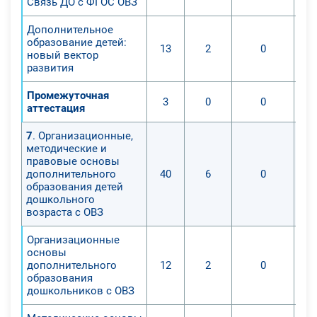
Связь ДО с ФГОС ОВЗ
Дополнительное
образование детей:
13
2
0
новый вектор
развития
Промежуточная
3
0
0
аттестация
7
. Организационные,
методические и
правовые основы
дополнительного
40
6
0
образования детей
дошкольного
возраста с ОВЗ
Организационные
основы
дополнительного
12
2
0
образования
дошкольников с ОВЗ