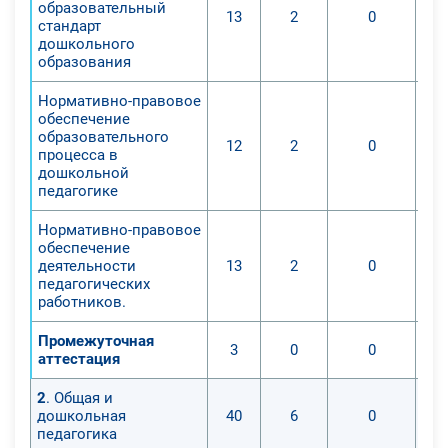
образовательный
творческой деятельности;
13
2
0
стандарт
- методику поиска и поддержки
дошкольного
молодых талантов;
образования
- содержание учебной программы,
Нормативно-правовое
методику и организацию
обеспечение
дополнительного образования
образовательного
12
2
0
детей;
процесса в
дошкольной
- программы занятий кружков,
педагогике
методы развития мастерства;
- современные педагогические
Нормативно-правовое
обеспечение
технологии продуктивного,
деятельности
13
2
0
дифференцированного,
педагогических
развивающего обучения,
работников.
реализации компетентностного
Промежуточная
подхода;
3
0
0
аттестация
- знания о принципах и приемах
написания дополнительной
2
. Общая и
дошкольная
40
6
0
образовательной программы для
педагогика
дошкольников; знаниями о