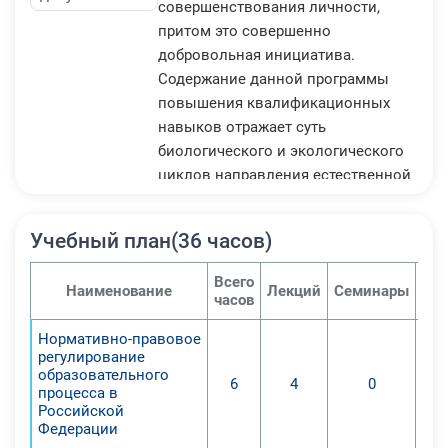
совершенствования личности,
притом это совершенно
добровольная инициатива.
Содержание данной программы
повышения квалификационных
навыков отражает суть
биологического и экологического
циклов направления естественной
науки применительно к сфере
дополнительного образования
Учебный план(36 часов)
детей, содержит нюансы
проектирования дополнительной
Всего
Наименование
Лекций
Семинары
Пра
программы в рамках стандартов
часов
общего образования, а также
Нормативно-правовое
учебной подготовки по
регулирование
вышеуказанному направлению.
образовательного
6
4
0
Помимо теоретических знаний и
процесса в
Российской
методологии, курсовая программа
Федерации
включает в себя задания,