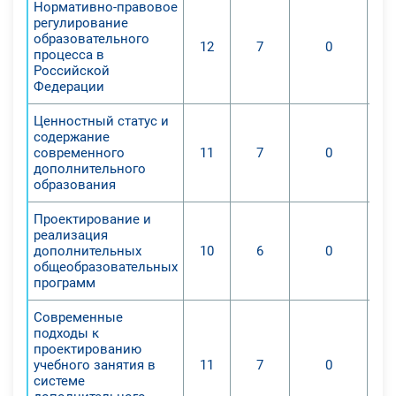
совершенствования системы
Нормативно-правовое
регулирование
образования РФ, норм, законных и
образовательного
12
7
0
прочих актов права, которые
процесса в
призваны регламентировать
Российской
Федерации
деятельность в рамках системы
образования.
Ценностный статус и
-Ориентиров ценности и главных
содержание
современного
11
7
0
задач отечественной политики в
дополнительного
рамках дополнительного
образования
образования.
-Теории и практической подготовки
Проектирование и
реализация
образовательной работы учеником
дополнительных
10
6
0
по дополнительным программам
общеобразовательных
обучения научного и естественного
программ
направлений.
Современные
-Особых условий образования для
подходы к
разных типов учеников со
проектированию
учебного занятия в
11
7
0
специальными потребностями
системе
образования.