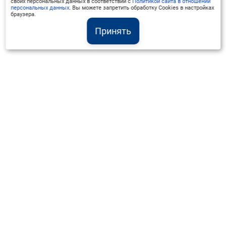
своих персональных данных в соответствии с
Политикой сайта в отношении
персональных данных
. Вы можете запретить обработку Cookies в настройках
браузера.
Принять
Институт Валдай ©
Официальный интернет-ресурс
+7 (800) 551-50-08
info@iado.ru
Сведения об образовательной организации
Вопрос-ответ
Оплата и доставка
Политика конфиденциальности
Оплата квитанцией
Запрос коммерческого предложения
Отправка приложения к договору