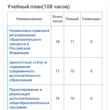
качественное педагогическое
Учебный план(108 часов)
взаимодействие лиц,
Всего
задействованных в
Наименование
Лекций
Семинары
Пра
часов
образовательном процессе.
Нормативно-правовое
регулирование
образовательного
18
11
0
процесса в
Российской
Федерации
Ценностный статус и
содержание
современного
17
10
0
дополнительного
образования
Проектирование и
реализация
дополнительных
16
10
0
общеобразовательных
программ