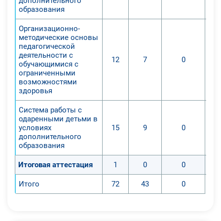
дополнительного
Навыки:
образования
-Умение расставлять приоритеты в
Организационно-
профессиональной работе с учетом
методические основы
текущих законов образовательной
педагогической
системы.
деятельности с
12
7
0
обучающимися с
-Способность выполнять
ограниченными
проектирование дополнительных
возможностями
программ содержания научного и
здоровья
естественного направлений в
Система работы с
учреждениях общего образования.
одаренными детьми в
Профессиональные компетенции:
условиях
15
9
0
дополнительного
-Качественная реализация
образования
дополнительных программ общего
образования.
Итоговая аттестация
1
0
0
-Способность выносить
Итого
72
43
0
качественное экспертное мнение
по отношению к дополнительной
программе общего образования.
-Умение организовывать