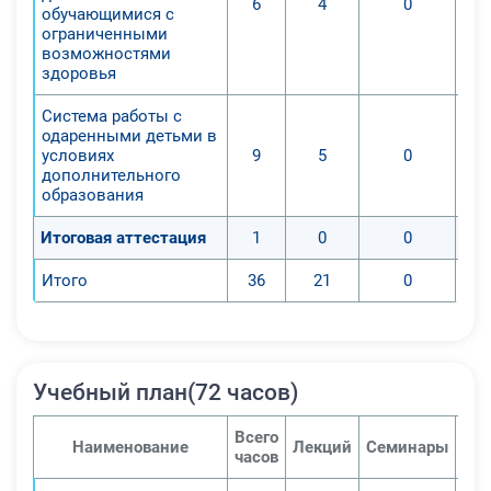
6
4
0
обучающимися с
дополнительного образования
ограниченными
детей.
возможностями
здоровья
3. Определение особенностей
главных развивающих этапов
Система работы с
создания и реализации
одаренными детьми в
условиях
9
5
0
дополнительных программ общего
дополнительного
образования и развития научного и
образования
естественного направлений.
4. Исследование особенностей
Итоговая аттестация
1
0
0
программного обеспечения и
Итого
36
21
0
методик образовательной работы в
отношении детей со специальными
образовательными потребностями.
По окончании удаленного курса
Учебный план(72 часов)
преподаватели приобретут
следующее:
Всего
Знания:
Наименование
Лекций
Семинары
Пра
часов
-Первоочередных направлений