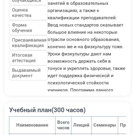
обучающихся
занятий в образовательных
Оценка
организациях, а также к
качества
квалификации преподавателей.
Форма
Ввод новых стандартов оказывает
обучения
большое влияние на некоторые
отрасли основного образования,
Присваиваемая
квалификация
конечно же и на физкультуру тоже.
Уроки физкультуры дают нам
Итоговая
аттестация
возможность держать себя в
тонусе и укреплять здоровье, также
Выдаваемый
документ
идет поддержка физической и
психологической стойкости
учеников. Программа данного
курса нацелена на улучшение
знаний по предмету, а также
Учебный план(300 часов)
развитие профессиональных
навыков и компетенций у
Всего
Наименование
Лекций
Семинары
Практ
преподавателей физкультуры
часов
согласно требованиям