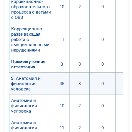
Знания:
коррекционно-
образовательного
10
2
0
- общее понимание основ ФГОС
процесса с детьми
ООО,СОО,НОО как они устроены, на
с ОВЗ
чем построены и т.д;
Коррекционно-
- характерные психологические и
развивающая
возрастные особенности детей,
работа с
11
2
0
учащихся в общеобразовательных
эмоциональными
нарушениями
учреждениях;
- характерные особенности
Промежуточная
3
0
0
физического развития детей,
аттестация
учащихся в общеобразовательных
5
. Анатомия и
школах;
физиология
45
8
0
Умения:
человека
- постановка целей на уроках
физкультуры в
Анатомия и
физиология
10
2
0
общеобразовательных
человека
учреждениях;
- подбор самых подходящих и
Анатомия и
физиология
11
2
0
эффективных упражнений, которые