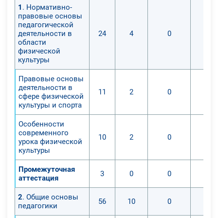
1
. Нормативно-
государственных образовательных
правовые основы
стандартов. Возраст учеников
педагогической
средних классов составляет где-то
деятельности в
24
4
0
области
10-18 лет, данный возраст
физической
показывает нам этап юной
культуры
зрелости. В этом курсе слушатели
Правовые основы
будут проходить материал, который
деятельности в
будет отлично отражать всю
11
2
0
сфере физической
специфическую деятельность
культуры и спорта
учителя, которая направлена на
Особенности
реализацию государственных
современного
10
2
0
образовательных стандартов.
урока физической
Также в курсе имеются самые
культуры
важные требования, которые
Промежуточная
представлены в ФГОС
3
0
0
аттестация
ООО,СОО,НОО. Слушатели изучат
психологические особенности
2
. Общие основы
56
10
0
педагогики
подростка, современные методы