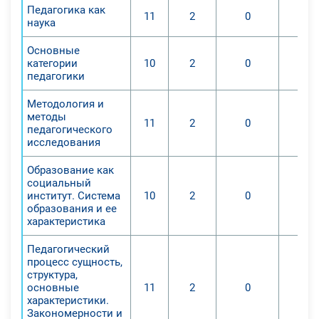
учебного планирования и
Педагогика как
11
2
0
особенности создания программ
наука
по предмету "Физическая культура",
Основные
а также дополнительные
категории
10
2
0
рекомендации по подготовке к
педагогики
сдаче "ГТО". Прохождение курса
Методология и
формирует необходимые
методы
профессиональные компетенции у
11
2
0
педагогического
преподавателей физкультуры,
исследования
работающих в
Образование как
общеобразовательных учреждениях
социальный
разного уровня подготовки, для
институт. Система
10
2
0
реализации Федерального
образования и ее
характеристика
государственного
образовательного стандарта
Педагогический
основного общего образования и
процесс сущность,
структура,
Федерального государственного
основные
11
2
0
образовательного стандарта
характеристики.
среднего общего образования.
Закономерности и