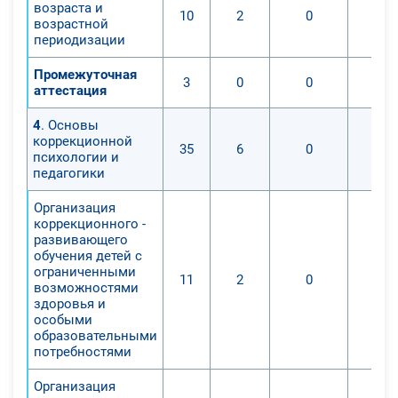
возраста и
10
2
0
обучение, с Федеральным
возрастной
государственным стандартом
периодизации
основного общего образования и
Промежуточная
среднего образования;
3
0
0
аттестация
2. Улучшить профессиональные
навыки педагогов в вопросах
4
. Основы
коррекционной
применения современных
35
6
0
психологии и
технологий при проведении уроков
педагогики
физкультуры в
Организация
общеобразовательной школе;
коррекционного -
3. Дать характеристику основным
развивающего
положениям по составлению
обучения детей с
ограниченными
рабочих программ по уроку
11
2
0
возможностями
«Физкультура».
здоровья и
особыми
образовательными
По итогу прохождения курса будут
потребностями
приобретены различные знания и
умения:
Организация