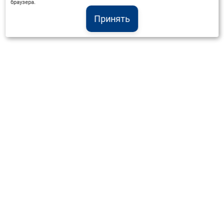
браузера.
Принять
Институт Валдай ©
Официальный интернет-ресурс
+7 (800) 551-50-08
info@iado.ru
Сведения об образовательной организации
Вопрос-ответ
Оплата и доставка
Политика конфиденциальности
Оплата квитанцией
Запрос коммерческого предложения
Отправка приложения к договору