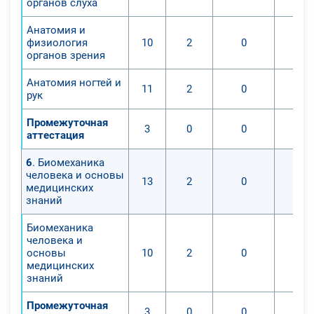
органов слуха
будут проходить в рамках
определенного урока;
Анатомия и
- разработка учебных и
физиология
10
2
0
органов зрения
контролирующих заданий;
Навыки:
Анатомия ногтей и
11
2
0
- проведение уроков физкультуры в
рук
общеобразовательных
Промежуточная
учреждениях;
3
0
0
аттестация
- разработка документов
текстового формата, электронных
6
. Биомеханика
человека и основы
таблиц и презентация для
13
2
0
медицинских
проведения более эффективных
знаний
практических занятий с учениками
средних и старших классов.
Биомеханика
человека и
- разработка рабочих программа по
основы
10
2
0
предмету «Физкультура» согласно
медицинских
требованиям ФГОС ООО и ФГОС
знаний
СОО, ведь они являются
Промежуточная
фундаментом всей программы.
3
0
0