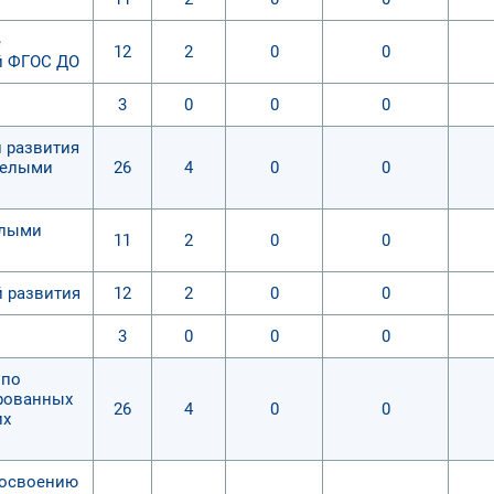
е
12
2
0
0
й ФГОС ДО
3
0
0
0
й развития
желыми
26
4
0
0
елыми
11
2
0
0
й развития
12
2
0
0
3
0
0
0
 по
рованных
26
4
0
0
их
 освоению