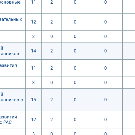
 основные
11
2
0
0
вательных
12
2
0
0
3
0
0
0
ий
14
2
0
0
танников
развития
11
2
0
0
3
0
0
0
ий
танников с
15
2
0
0
развития
12
2
0
0
с РАС
3
0
0
0