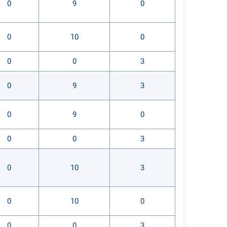
0
9
0
0
10
0
0
0
3
0
9
3
0
9
0
0
0
3
0
10
3
0
10
0
0
0
3