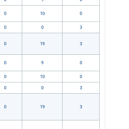
0
10
0
0
0
3
0
19
3
0
9
0
0
10
0
0
0
3
0
19
3