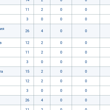
11
2
0
0
3
0
0
0
тия
26
4
0
0
в
12
2
0
0
11
2
0
0
3
0
0
0
та
15
2
0
0
12
2
0
0
3
0
0
0
26
4
0
0
11
2
0
0