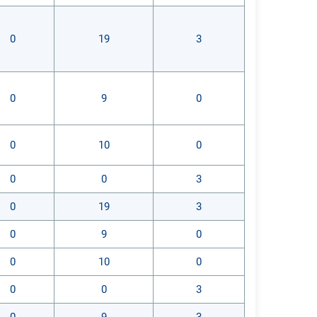
0
19
3
0
9
0
0
10
0
0
0
3
0
19
3
0
9
0
0
10
0
0
0
3
0
9
3