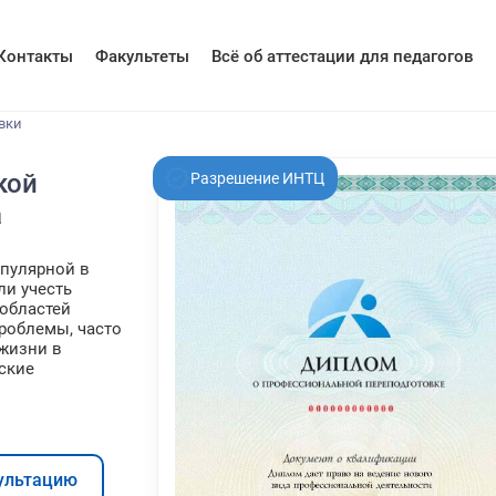
Контакты
Факультеты
Всё об аттестации для педагогов
вки
кой
Разрешение ИНТЦ
а
опулярной в
ли учесть
областей
роблемы, часто
жизни в
ские
ультацию