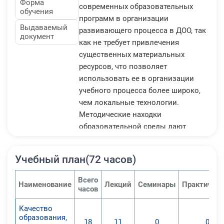
Форма
современных образовательных
обучения
программ в организации
Выдаваемый
развивающего процесса в ДОО, так
документ
как не требует привлечения
существенных материальных
ресурсов, что позволяет
использовать ее в организации
учебного процесса более широко,
чем локальные технологии.
Методические находки
образовательной среды дают
педагогу возможность проводить
интересные занятия, внося
Учебный план(72 часов)
разнообразие в организацию
совместной деятельности педагога
Всего
Наименование
Лекций
Семинары
Практичес
и ребенка дошкольного возраста,
часов
осуществлять закрепление и
Качество
апробирование дошкольником на
образования,
18
11
0
0
практике полученных на занятии