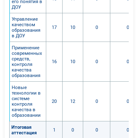
его понятия в
навыков.
ДОУ
Управление
Развитие навыков, которые
качеством
17
10
0
0
обязательны для осуществления
образования
в ДОУ
профессиональной практики и
роста уровня профессиональных
Применение
знаний в сфере полученной
современных
профессии: использование
средств,
16
10
0
0
контроля
навыков деятельности с детьми
качества
дошкольного возраста в целях
образования
выполнения рекомендаций ФГОС
Новые
ДО.
технологии в
1. Формирование и ведение
системе
20
12
0
0
нормативных документов;
контроля
качества в
2. Формирование обучающих
образовании
курсов развития дошкольников
согласно рекомендациям ФГОС ДО;
Итоговая
1
0
0
0
3. Использование разнообразных
аттестация