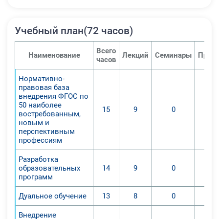
компетентностного подхода к
образованию.
По завершению программы
Учебный план(72 часов)
учащиеся освоят:
-Овладение нормативными
Всего
Наименование
Лекций
Семинары
Практ
часов
особенностями реализации
требований ФГОС по ТОП-50.
Нормативно-
-Овладение методами
правовая база
внедрения ФГОС по
формирования обучающих
50 наиболее
программ согласно рекомендациям
15
9
0
востребованным,
ФГОС по ТОП-50.
новым и
перспективным
-Овладение знаниями о формах
профессиям
дуального образования.
-Овладение методами
Разработка
осуществления
образовательных
14
9
0
программ
демонстрационного экзамена.
-Овладение навыками
Дуальное обучение
13
8
0
проектирования и ведения уроков
согласно рекомендациям
Внедрение