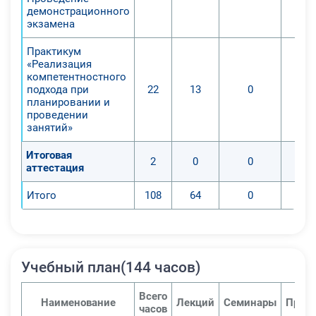
демонстрационного
экзамена
Практикум
«Реализация
компетентностного
подхода при
22
13
0
планировании и
проведении
занятий»
Итоговая
2
0
0
аттестация
Итого
108
64
0
Учебный план(144 часов)
Всего
Наименование
Лекций
Семинары
Практ
часов