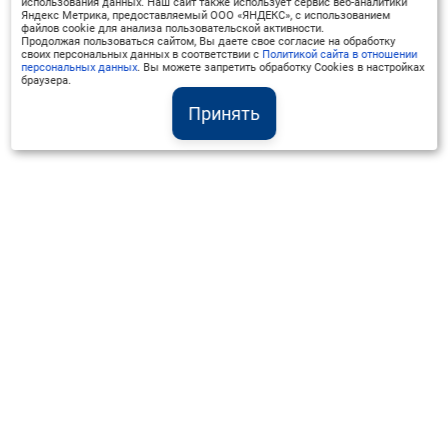
использования данных. Наш сайт также использует сервис веб-аналитики
Яндекс Метрика, предоставляемый ООО «ЯНДЕКС», с использованием
файлов cookie для анализа пользовательской активности.
Продолжая пользоваться сайтом, Вы даете свое согласие на обработку
своих персональных данных в соответствии с
Политикой сайта в отношении
персональных данных
. Вы можете запретить обработку Cookies в настройках
браузера.
Принять
Институт Валдай ©
Официальный интернет-ресурс
+7 (800) 551-50-08
info@iado.ru
Сведения об образовательной организации
Вопрос-ответ
Оплата и доставка
Политика конфиденциальности
Оплата квитанцией