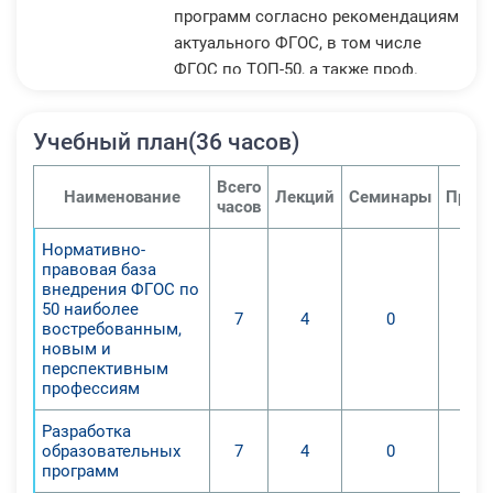
программ согласно рекомендациям
актуального ФГОС, в том числе
ФГОС по ТОП-50, а также проф.
стандартов и стандартов
WorldSkills.
Учебный план(36 часов)
Предлагаемая учебная программа
повышения уровня
Всего
Наименование
Лекций
Семинары
Практ
квалификационных знаний ставит
часов
перед собой цель овладение
Нормативно-
нормативными и
правовая база
методологическими базами
внедрения ФГОС по
реализации требований ФГОС по
50 наиболее
7
4
0
востребованным,
ТОП-50 в учреждениях СПО. Cегодня
новым и
специалисты, которые владеют
перспективным
знаниями по данному курсу, очень
профессиям
востребованы, а потому курс будет
Разработка
актуален еще долгое время.
образовательных
7
4
0
Рост уровня квалификационных
программ
знаний педагогов, методологов,