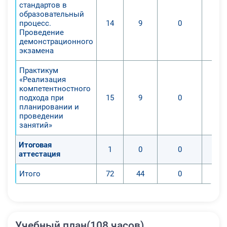
стандартов в
компетентностного подхода к
образовательный
образованию.
процесс.
14
9
0
Проведение
демонстрационного
экзамена
Практикум
«Реализация
компетентностного
подхода при
15
9
0
планировании и
проведении
занятий»
Итоговая
1
0
0
аттестация
Итого
72
44
0
Учебный план(108 часов)