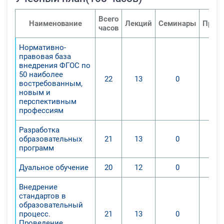
Всего
Наименование
Лекций
Семинары
Практ
часов
Нормативно-
правовая база
внедрения ФГОС по
50 наиболее
22
13
0
востребованным,
новым и
перспективным
профессиям
Разработка
образовательных
21
13
0
программ
Дуальное обучение
20
12
0
Внедрение
стандартов в
образовательный
процесс.
21
13
0
Проведение