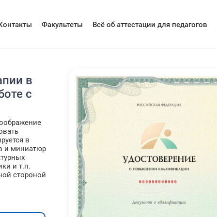
Контакты
Факультеты
Всё об аттестации для педагогов
апии в
боте с
воображение
овать
руется в
в и миниатюр
ктурных
ки и т.п.
ной стороной