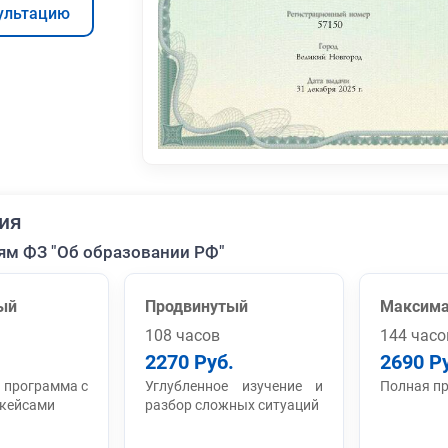
ультацию
ия
ям ФЗ "Об образовании РФ"
ый
Продвинутый
Максим
108 часов
144 часо
2270 Руб.
2690 Р
 программа с
Углубленное изучение и
Полная п
 кейсами
разбор сложных ситуаций