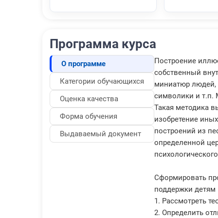
Программа курса
Построение иллюс
О программе
собственный внут
Категории обучающихся
миниатюр людей, 
символики и т.п.
Оценка качества
Такая методика в
Форма обучения
изобретение иных
построений из пе
Выдаваемый документ
определенной це
психологического
Сформировать про
поддержки детям 
1. Рассмотреть т
2. Определить от