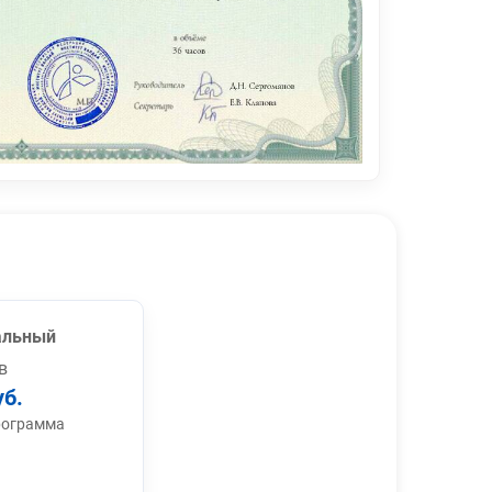
альный
в
уб.
рограмма