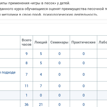
ципы применения «игры в песок» у детей.
анного курса обучающиеся оценят преимущества песочной т
 методики в свою проф. психологическую деятельность.
Всего
Лекций
Семинары
Практические
Лабо
часов
9
5
0
0
8
5
0
0
м подходе
7
4
0
0
11
7
0
0
1
0
0
0
36
21
0
0