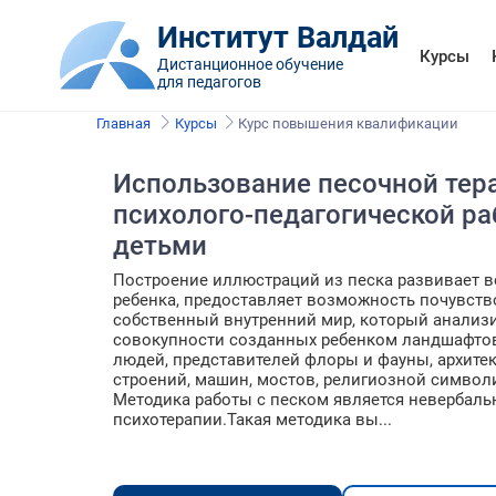
Институт Валдай
Курсы
Дистанционное обучение
для педагогов
Главная
Курсы
Курс повышения квалификации
Использование песочной тер
психолого-педагогической ра
детьми
Построение иллюстраций из песка развивает 
ребенка, предоставляет возможность почувств
собственный внутренний мир, который анализи
совокупности созданных ребенком ландшафто
людей, представителей флоры и фауны, архите
строений, машин, мостов, религиозной символи
Методика работы с песком является невербаль
психотерапии.Такая методика вы...