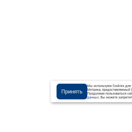
Мы используем Cookies для 
Метрика, предоставляемый О
Принять
Продолжая пользоваться сай
данных
. Вы можете запретит
Институт Валдай ©
Официальный интернет-ресурс