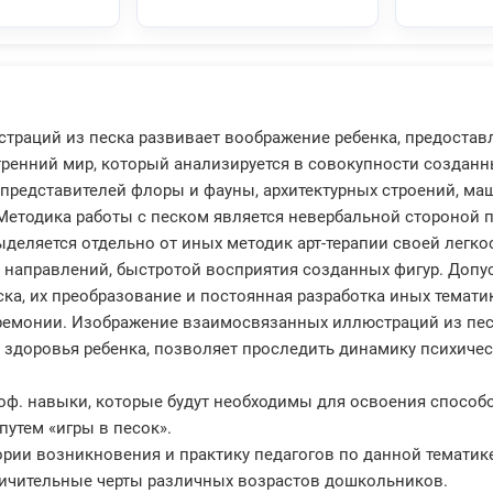
траций из песка развивает воображение ребенка, предостав
ренний мир, который анализируется в совокупности создан
представителей флоры и фауны, архитектурных строений, маш
 Методика работы с песком является невербальной стороной 
ыделяется отдельно от иных методик арт-терапии своей легк
 направлений, быстротой восприятия созданных фигур. Доп
ска, их преобразование и постоянная разработка иных темат
ремонии. Изображение взаимосвязанных иллюстраций из пес
 здоровья ребенка, позволяет проследить динамику психичес
ф. навыки, которые будут необходимы для освоения способ
путем «игры в песок».
еории возникновения и практику педагогов по данной тематик
личительные черты различных возрастов дошкольников.