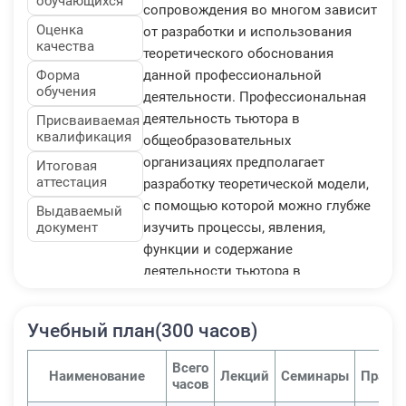
обучающихся
сопровождения во многом зависит
Оценка
от разработки и использования
качества
теоретического обоснования
Форма
данной профессиональной
обучения
деятельности. Профессиональная
деятельность тьютора в
Присваиваемая
квалификация
общеобразовательных
организациях предполагает
Итоговая
аттестация
разработку теоретической модели,
с помощью которой можно глубже
Выдаваемый
документ
изучить процессы, явления,
функции и содержание
деятельности тьютора в
образовательном пространстве.
Исходя из положения, что
Учебный план(300 часов)
педагогический процесс — очень
сложное, многофакторное,
Всего
Наименование
Лекций
Семинары
Практ
непрерывно изменяющееся
часов
явление, необходимо для более