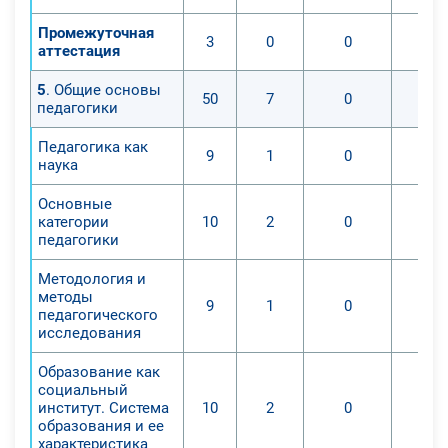
научатся как:
Промежуточная
3
0
0
анализировать задания
аттестация
обучающихся, определяя степень
5
. Общие основы
успешности обучения и
50
7
0
педагогики
образования;
- комментировать недочеты и
Педагогика как
9
1
0
ошибки обучающихся в
наука
письменных заданиях;
Основные
- оценивать качество выполненных
категории
10
2
0
заданий;
педагогики
- корректировать деятельность
Методология и
обучающихся в соответствии с
методы
9
1
0
резуль-татами проверки заданий
педагогического
(ошибками и затруднениями
исследования
обучающихся);
Образование как
- вести мониторинг заданий;
социальный
- оценивать достижения отдельных
институт. Система
10
2
0
образования и ее
обучающихся и группы в целом.
характеристика