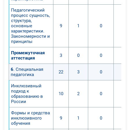
Педагогический
процесс сущность,
структура,
основные
9
1
0
характеристики.
Закономерности и
принципы
Промежуточная
3
0
0
аттестация
6
. Специальная
22
3
0
педагогика
Инклюзивный
подход к
10
2
0
образованию в
России
Формы и средства
инклюзивного
9
1
0
обучения