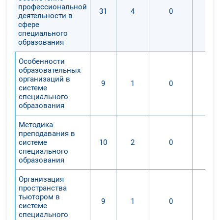
тьюторской деятельности в
профессиональной
31
4
0
общеобразовательных
деятельности в
сфере
организациях и учреждениях
специального
культуры.
образования
Во время обучения на данном
дистанционном курсе, слушатели
Особенности
образовательных
изучат:
организаций в
9
1
0
- определение цели собственной
системе
деятельности и деятельности
специального
образования
обучаю-щихся;
- наблюдение за ходом
Методика
деятельности обучающихся;
преподавания в
системе
10
2
0
- оценку соответствия хода
специального
познавательной деятельности
образования
обучающихся желаемому облику
этой деятельности;
Организация
пространства
- оценку результатов
тьютором в
9
1
0
взаимодействия тьютор -
системе
обучающийся и учебно-го процесса
специального