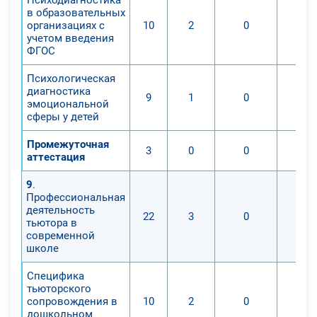
в образовательных
организациях с
10
2
0
учетом введения
ФГОС
Психологическая
диагностика
9
1
0
эмоциональной
сферы у детей
Промежуточная
3
0
0
аттестация
9
.
Профессиональная
деятельность
22
3
0
тьютора в
современной
школе
Специфика
тьюторского
сопровождения в
10
2
0
дошкольном