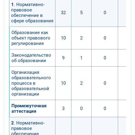
1
. Нормативно-
четкого осознания с разных сторон
правовое
32
5
0
определить направления
обеспечение в
деятельности тьютора. В
сфере образования
разрабатываемой модели особое
Образование как
внимание уделяется направлениям
объект правового
10
2
0
профессиональной деятельности
регулирования
тьюторов, играющих очень важную
Законодательство
роль в профильном
9
1
0
об образовании
самоопределении обучающихся,
создании программ
Организация
образовательного
взаимодействия с учреждениями
процесса в
10
2
0
культуры по культурно-
образовательной
просветительской деятельности
организации
среди разных слоев населения.
Промежуточная
Цель деятельности тьютора —
3
0
0
аттестация
повысить эффективность
профессиональной деятельности
2
. Нормативно-
правовое
бакалавров, магистров в
обеспечение