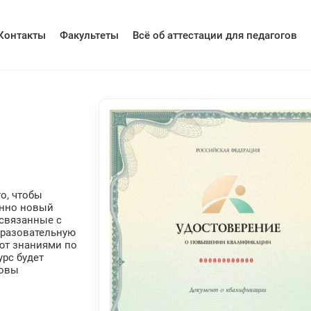
Контакты
Факультеты
Всё об аттестации для педагогов
я
о, чтобы
енно новый
 связанные с
бразовательную
ют знаниями по
урс будет
новы