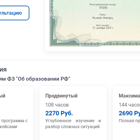
ультацию
ия
ям ФЗ "Об образовании РФ"
ый
Продвинутый
Максим
108 часов
144 часо
2270 Руб.
2690 Р
 программа с
Углубленное изучение и
Полная п
 кейсами
разбор сложных ситуаций