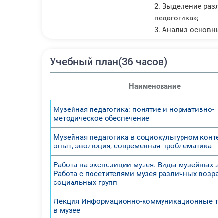
2. Выделение раз
педагогика»;
3. Анализ основн
4. Умение работа
5. Использование
Учебный план(36 часов)
школьного возрас
По итогам прохож
Наименование
-в области орган
-особенностей це
Музейная педагогика: понятие и нормативно-
-способов состав
методическое обеспечение
-возможностей ис
-психологических
Музейная педагогика в социокультурном конте
опыт, эволюция, современная проблематика
-новейших информ
просветительской
Работа на экспозиции музея. Виды музейных 
Работа с посетителями музея различных возр
социальных групп
Лекция Информационно-коммуникационные т
в музее