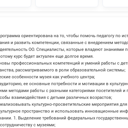
рограмма ориентирована на то, чтобы помочь педагогу по и
ания и развить компетенции, связанные с внедрением метод
деятельность ОО. Cпециалисты, которые владеют знаниями по
отому курс будет актуален еще долгое время.
овы профессиональных компетенций и умений работы с дет
анства, рассматриваемого в роли образовательной системы;
ские особенности музея как учебного центра;
аудиторию, ее основные потребности и мотивации в культурн
ми методами работы с разными категориями посетителей и 
обы взаимодействия с детьми различных возрастов;
реализовывать культурно-просветительские мероприятия для
культурное пространство и использовать инновационные ин
ании. 1. Выделение требований федеральных государственны
сотрудничеству с музеями;