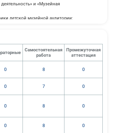
 деятельность» и «Музейная
ики детской музейной аудитории;
еятельности в работе с детьми
Самостоятельная
Промежуточная
раторные
работа
аттестация
ости;
0
8
0
боте со школьниками и взрослыми;
го возраста;
0
7
0
аиболее эффективны в
0
8
0
0
8
0