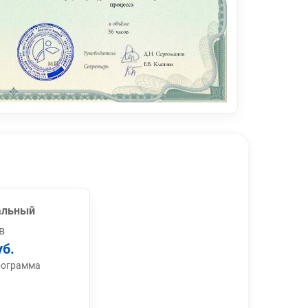
альный
в
уб.
рограмма