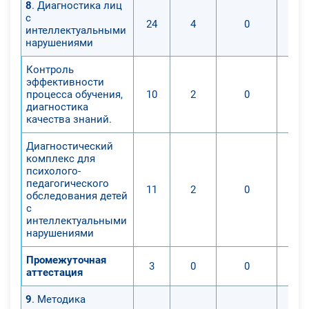
8
. Диагностика лиц
с
24
4
0
интеллектуальными
нарушениями
Контроль
эффективности
процесса обучения,
10
2
0
диагностика
качества знаний.
Диагностический
комплекс для
психолого-
педагогического
11
2
0
обследования детей
с
интеллектуальными
нарушениями
Промежуточная
3
0
0
аттестация
9
. Методика