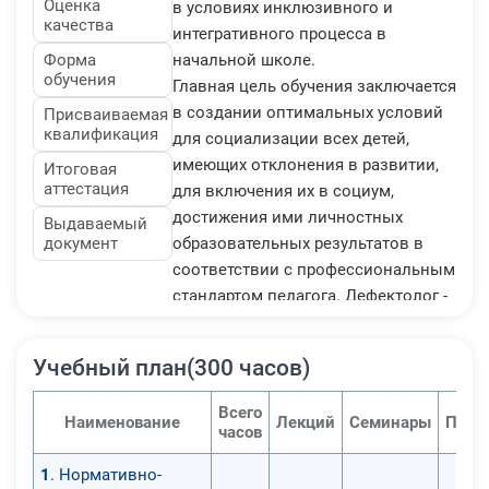
Оценка
в условиях инклюзивного и
качества
интегративного процесса в
Форма
начальной школе.
обучения
Главная цель обучения заключается
в создании оптимальных условий
Присваиваемая
квалификация
для социализации всех детей,
имеющих отклонения в развитии,
Итоговая
аттестация
для включения их в социум,
достижения ими личностных
Выдаваемый
документ
образовательных результатов в
соответствии с профессиональным
стандартом педагога. Дефектолог -
это специалист, который
занимается изучением, обучением,
Учебный план(300 часов)
воспитанием и социализацией
детей с ограниченными
Всего
Наименование
Лекций
Семинары
Прак
возможностями здоровья. Так же
часов
учитель-дефектолог занимается с
1
. Нормативно-
детьми, испытывающими