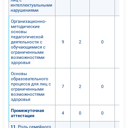
интеллектуальными
нарушениями
Организационно-
методические
основы
педагогической
деятельности с
9
2
0
обучающимися с
ограниченными
возможностями
здоровья
Основы
образовательного
процесса для лиц с
7
2
0
ограниченными
возможностями
здоровья
Промежуточная
4
0
0
аттестация
11
. Роль семейного