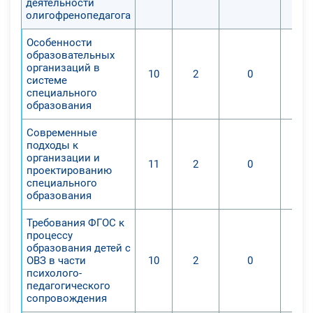
деятельности
олигофренопедагога
педагогической поддержке, в
создании специальных
Особенности
образовательных условий.
образовательных
Учитывая это, встает вопрос об
организаций в
10
2
0
системе
организации системы работы
специального
учителя-дефектолога при обучении
образования
и воспитании детей с особыми
Современные
образовательными потребностями
подходы к
в общеобразовательном
организации и
11
2
0
учреждении, что определяет
проектированию
специального
актуальность данного курса.
образования
После прохождения данного курса,
Требования ФГОС к
слушатели научатся:
процессу
образования детей с
- диагностике, которая проводится
ОВЗ в части
10
2
0
не один раз;
психолого-
- выявлению тех трудностей и
педагогического
сопровождения
проблем, которые могут