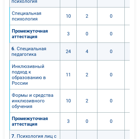
психология
Специальная
10
2
0
психология
Промежуточная
3
0
0
аттестация
6
. Специальная
24
4
0
педагогика
Инклюзивный
подход к
11
2
0
образованию в
России
Формы и средства
инклюзивного
10
2
0
обучения
Промежуточная
3
0
0
аттестация
7
. Психология лиц с