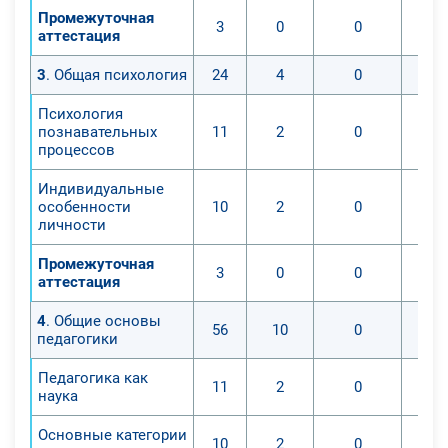
возникнуть у ребенка, если
Промежуточная
3
0
0
вовремя не скоррегировать
аттестация
нарушение;
3
. Общая психология
24
4
0
- составлению индивидуальной
коррекционно-развивающей
Психология
программы на каждого ребенка или
познавательных
11
2
0
процессов
на группу детей;
- осуществление самой коррекции,
Индивидуальные
которая осуществляется в
особенности
10
2
0
проведении групповых,
личности
подгрупповых и индивидуальных
Промежуточная
занятий.
3
0
0
аттестация
- наблюденю за всем учебным
процессом ребенка, причем не
4
. Общие основы
56
10
0
педагогики
только на дефектологических
занятиях;
Педагогика как
11
2
0
- консультации педагогов и
наука
родителей по интересующим
Основные категории
вопросам.
10
2
0