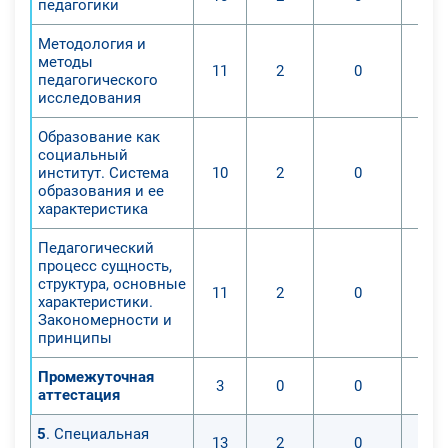
педагогики
Методология и
методы
11
2
0
педагогического
исследования
Образование как
социальный
институт. Система
10
2
0
образования и ее
характеристика
Педагогический
процесс сущность,
структура, основные
11
2
0
характеристики.
Закономерности и
принципы
Промежуточная
3
0
0
аттестация
5
. Специальная
13
2
0