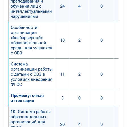
преподавания и
обучения лиц с
24
4
0
интеллектуальными
нарушениями
Особенности
организации
«безбарьерной»
10
2
0
образовательной
среды для учащихся
с ОВЗ
Система
организации работы
с детьми с ОВЗ в
11
2
0
условиях внедрения
ФГОС
Промежуточная
3
0
0
аттестация
10
. Система работы
образовательных
организаций для
20
4
0
лиц с