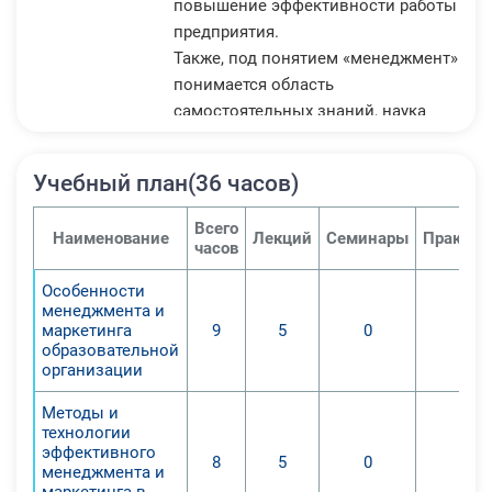
повышение эффективности работы
предприятия.
Также, под понятием «менеджмент»
понимается область
самостоятельных знаний, наука
сформировался в конце XIX века.
Менеджмент в сфере образования
Учебный план(36 часов)
– целый перечень принципов,
стандартов организации и
Всего
Наименование
Лекций
Семинары
Практич
технологических способов
часов
управления процессом
Особенности
образования, данный комплекс
менеджмента и
нацелен на повышение степени
маркетинга
9
5
0
0
эффективности работы
образовательной
организации
образовательного учреждения.
На сегодняшний день менеджмент
Методы и
– это коммерчески выгодное
технологии
эффективного
течение в политике, бизнесе и,
8
5
0
0
менеджмента и
даже в образовании, что
маркетинга в