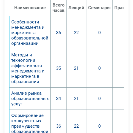
Всего
Наименование
Лекций
Семинары
Практич
часов
Особенности
менеджмента и
маркетинга
36
22
0
0
образовательной
организации
Методы и
технологии
эффективного
35
21
0
0
менеджмента и
маркетинга в
образовании
Анализ рынка
образовательных
34
21
0
0
услуг
Формирование
конкурентных
преимуществ
36
22
0
0
образовательной