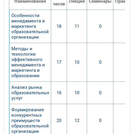
Наименование
Лекций
Семинары
Практич
часов
главных функций менеджмента
(мотивация, составление планов,
Особенности
организация, контроль).
менеджмента и
маркетинга
18
11
0
0
По окончании удаленного курса
образовательной
преподаватели приобретут
организации
следующие компетенции:
Методы и
Навыки:
технологии
-Использование научных методик,
эффективного
17
10
0
0
управленческих и маркетинговых
менеджмента и
маркетинга в
инструментов.
образовании
-Реализация принципов
качественного менеджмента
Анализ рынка
применительно к
образовательных
16
10
0
0
услуг
образовательному учреждению.
-Создание и совершенствование
Формирование
конкурентных плюсов
конкурентных
преимуществ
20
12
0
0
образовательного учреждения.
образовательной
Профессиональные компетенции:
организации