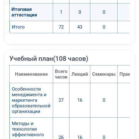
-Способность планировать работу
образовательного учреждения.
Итоговая
1
0
0
0
аттестация
-Продвижение услуг образования.
-Владение методиками
Итого
72
43
0
0
качественной презентации услуг (а
также навыками
самопредставления).
-Умение анализировать рынок
Учебный план(108 часов)
услуг образования.
-Использование знаний,
Всего
Наименование
Лекций
Семинары
Практич
полученных в данной программе,
часов
позволяет добиться улучшения
Особенности
качества управления процессов
менеджмента и
образования.
маркетинга
27
16
0
0
образовательной
организации
Методы и
технологии
эффективного
26
16
0
0