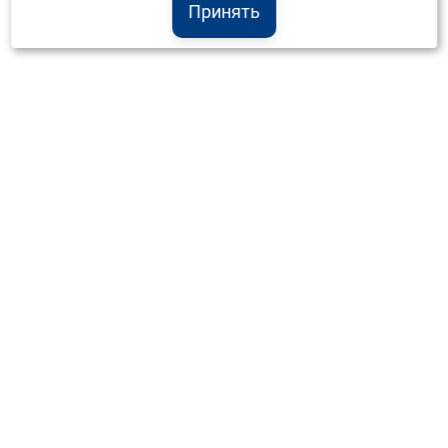
Принять
Институт Валдай ©
Официальный интернет-ресурс
+7 (800) 551-50-08
info@iado.ru
Сведения об образовательной организации
Вопрос-ответ
Оплата и доставка
Политика конфиденциальности
Оплата квитанцией
Запрос коммерческого предложения
Отправка приложения к договору
Материалы
Использование материалов