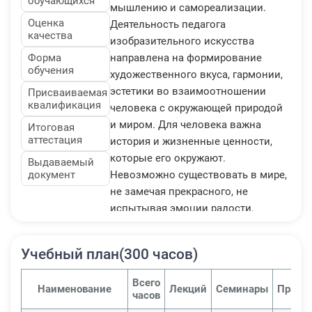
обучающихся
мышлению и самореализации.
Оценка
Деятельность педагога
качества
изобразительного искусства
Форма
направлена на формирование
обучения
художественного вкуса, гармонии,
эстетики во взаимоотношении
Присваиваемая
квалификация
человека с окружающей природой
и миром. Для человека важна
Итоговая
аттестация
история и жизненные ценности,
которые его окружают.
Выдаваемый
документ
Невозможно существовать в мире,
не замечая прекрасного, не
испытывая эмоции радости,
красоты, чувственности. Все, что
связано с изобразительным
Учебный план(300 часов)
искусством, историей искусств и
творчеством в целом, дает эти
Всего
Наименование
Лекций
Семинары
Практ
ощущения. Задача педагога
часов
изобразительного искусства