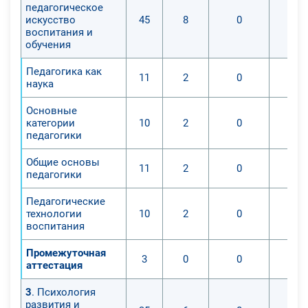
педагогическое
искусство
45
8
0
воспитания и
обучения
Педагогика как
11
2
0
наука
Основные
категории
10
2
0
педагогики
Общие основы
11
2
0
педагогики
Педагогические
технологии
10
2
0
воспитания
Промежуточная
3
0
0
аттестация
3
. Психология
развития и