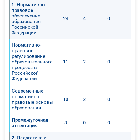
1
. Нормативно-
состоит не только в том, чтобы
правовое
научить ребенка видеть цветность
обеспечение
24
4
0
и формы предмета, владеть
образования
Российской
различными техниками рисунка, но
Федерации
и знать историю изобразительного
искусства, мировую культуру на
Нормативно-
правовое
этапах ее становления и развития,
регулирование
имена и произведения
образовательного
11
2
0
непревзойденных гениев -
процесса в
Российской
художников и архитекторов -
Федерации
которые составляют основу и
историческую ценность для
Современные
развития культуры и искусства
нормативно-
10
2
0
правовые основы
общества и мира.
образования
Промежуточная
3
0
0
аттестация
2
. Педагогика и