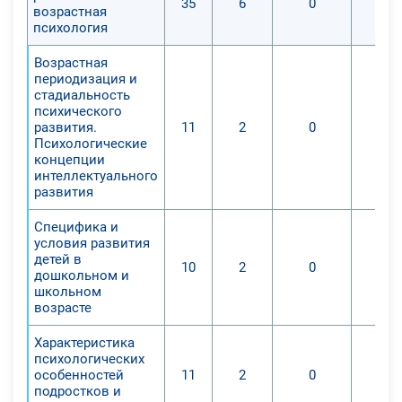
35
6
0
возрастная
психология
Возрастная
периодизация и
стадиальность
психического
развития.
11
2
0
Психологические
концепции
интеллектуального
развития
Специфика и
условия развития
детей в
10
2
0
дошкольном и
школьном
возрасте
Характеристика
психологических
особенностей
11
2
0
подростков и