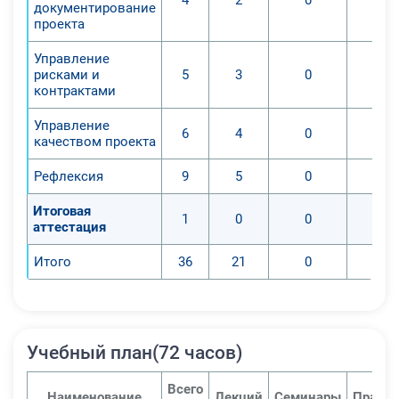
документирование
проекты. Профессиональные
проекта
знания обретаются в результате
Управление
исследования общих
рисками и
5
3
0
закономерностей, которые
контрактами
характерны проектам в разных
сферах деятельности.
Управление
6
4
0
качеством проекта
Обретение слушателями основ
использования универсальных
Рефлексия
9
5
0
способов и методов, применяемых
для разрешения проблем в разных
Итоговая
1
0
0
аттестация
проектах; обучение
закономерностям, характерным для
Итого
36
21
0
проектного менеджмента в
профильных учреждениях. 1.
Приобретение навыков в сфере
проектного менеджмента,
Учебный план(72 часов)
способности систематизировать
процессы, работающих в пределах
Всего
Наименование
Лекций
Семинары
Практи