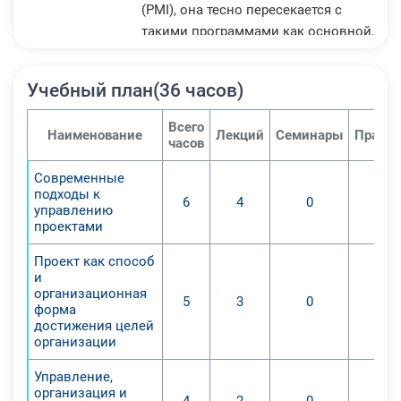
(PMI), она тесно пересекается с
такими программами как основной,
операционный, финансовый,
стратегический менеджмент, а
Учебный план(36 часов)
также маркетинг.
Основы проектного менеджмента в
Всего
Наименование
Лекций
Семинары
Практи
рамках реализации федерального
часов
общегосударственного стандарта
Современные
являются сферой знаний, которая
подходы к
6
4
0
объединяет как профессиональную,
управлению
так и специальную подготовку.
проектами
Первая является перечнем
Проект как способ
универсальных способов и
и
методов, применяющихся для
организационная
5
3
0
форма
разрешения периодически
достижения целей
повторяющихся вопросов в
организации
различных проектах. Специальные
знания зависят от сферы
Управление,
организация и
деятельности, в которую входят
4
2
0