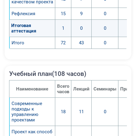
качеством проекта
Рефлексия
15
9
0
Итоговая
1
0
0
аттестация
Итого
72
43
0
Учебный план(108 часов)
Всего
Наименование
Лекций
Семинары
Практи
часов
Современные
подходы к
18
11
0
управлению
проектами
Проект как способ