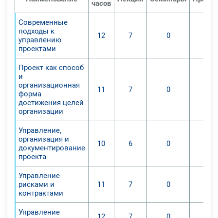
проекта, планировать их
часов
мощностное и временное
Современные
обеспечение;
подходы к
12
7
0
2. Умение решать главные задачи
управлению
по управлению в рамках
проектами
проектного менеджмента.
Проект как способ
По окончании удаленного курса
и
преподаватели приобретут
организационная
11
7
0
форма
следующие знания и умения:
достижения целей
-основы использования
организации
универсальных способов и
методов, применяемых для
Управление,
организация и
разрешения проблем в разных
10
6
0
документирование
проектах.
проекта
Управление
рисками и
11
7
0
контрактами
Управление
12
7
0