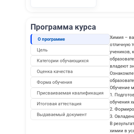
Программа курса
Химия – ва
О программе
отличную т
Цель
учеников, 
образовате
Категории обучающихся
владеют зн
Оценка качества
Ознакомле
образовате
Форма обучения
Обучение м
Присваиваемая квалификация
1. Подгото
обучения х
Итоговая аттестация
2. Формиро
Выдаваемый документ
3. Овладен
В результа
химии в ус