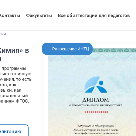
Контакты
Факультеты
Всё об аттестации для педагогов
вки
Химия» в
Разрешение ИНТЦ
и
 программы.
олько отличную
чения, то есть
ков, как
авыки, как
азовательный
ованиям ФГОС,
ультацию