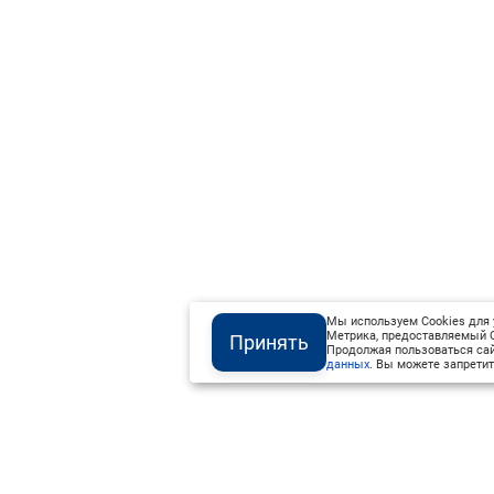
Мы используем Cookies для 
Метрика, предоставляемый О
Принять
Продолжая пользоваться сай
данных
. Вы можете запретит
Институт Валдай ©
Официальный интернет-ресурс