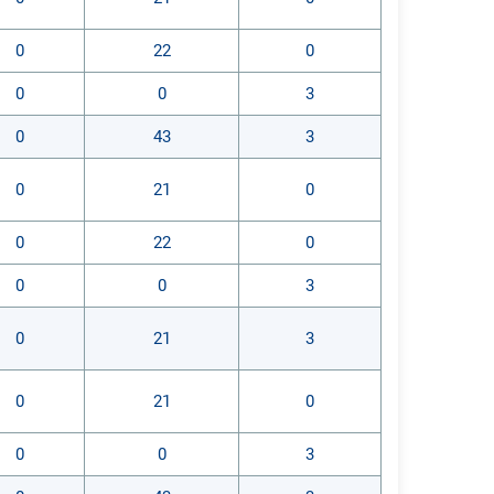
0
22
0
0
0
3
0
43
3
0
21
0
0
22
0
0
0
3
0
21
3
0
21
0
0
0
3