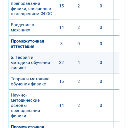
преподавании
15
2
0
физики, связанные
с внедрением ФГОС
Введение в
14
2
0
механику
Промежуточная
3
0
0
аттестация
5
. Теория и
методика обучения
32
4
0
физике
Теория и методика
15
2
0
обучения физике
Научно-
методические
основы
14
2
0
преподавания
физики
Промежуточная