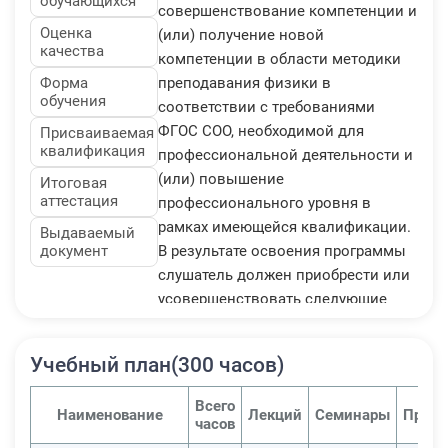
обучающихся
совершенствование компетенции и
Оценка
(или) получение новой
качества
компетенции в области методики
Форма
преподавания физики в
обучения
соответствии с требованиями
ФГОС СОО, необходимой для
Присваиваемая
квалификация
профессиональной деятельности и
(или) повышение
Итоговая
аттестация
профессионального уровня в
рамках имеющейся квалификации.
Выдаваемый
документ
В результате освоения программы
слушатель должен приобрести или
усовершенствовать следующие
знания и умения, необходимые для
качественного изменения
Учебный план(300 часов)
компетенций:
- знать нормативно-правовую базу
Всего
Наименование
Лекций
Семинары
Практ
введения ФГОС СОО;
часов
- знать нормативные основы