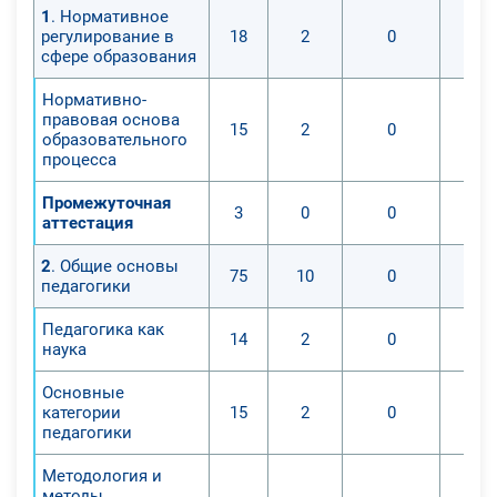
1
. Нормативное
проектирования образовательной
регулирование в
18
2
0
деятельности в условиях
сфере образования
реализации ФЗ «Об образовании в
Нормативно-
Российской Федерации» и ФГОС;
правовая основа
- знать содержание примерной
15
2
0
образовательного
программы по физике на уровне
процесса
среднего общего образования;
Промежуточная
- знать основные документы ФГОС
3
0
0
аттестация
СОО, актуальные для преподавания
физики в школе;
2
. Общие основы
75
10
0
педагогики
- знать методические основы
преподавания физики на старшей
Педагогика как
14
2
0
ступени обучения;
наука
- знать содержание подготовки к
Основные
государственной итоговой
категории
15
2
0
аттестации по физике;
педагогики
- уметь осуществлять
проектирование современного
Методология и
методы