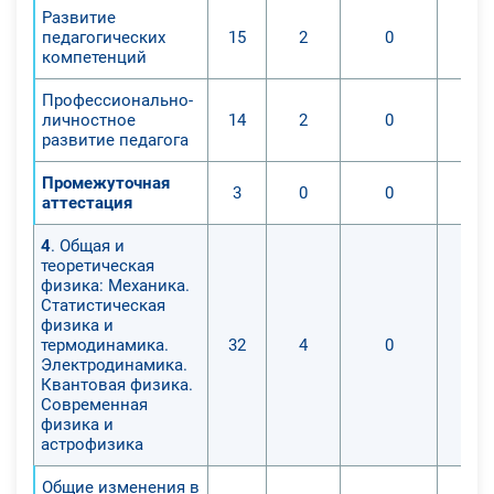
Развитие
педагогических
15
2
0
компетенций
Профессионально-
личностное
14
2
0
развитие педагога
Промежуточная
3
0
0
аттестация
4
. Общая и
теоретическая
физика: Механика.
Статистическая
физика и
термодинамика.
32
4
0
Электродинамика.
Квантовая физика.
Современная
физика и
астрофизика
Общие изменения в