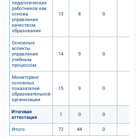
в рамках деятельности директора
педагогических
работников как
школы или заместителей
основа
13
8
0
0
директора школы с учетом
управления
современного законодательства;
качеством
образования
3. Проиллюстрировать основные
направления работы руководителя
Основные
образовательной организации и её
аспекты
структуру управления.
управления
14
9
0
0
учебным
процессом
Мониторинг
основных
показателей
15
9
0
0
образовательной
организации
Итоговая
1
0
0
0
аттестация
Итого
72
44
0
0