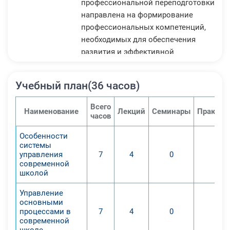
профессиональной переподготовки
направлена на формирование
профессиональных компетенций,
необходимых для обеспечения
развития и эффективной
деятельности образовательной
организации, повышения качества
Учебный план(36 часов)
оказания образовательных услуг.
Программа позволяет раскрыть
Всего
Наименование
Лекций
Семинары
Практич
сущность маркетинговой
часов
деятельности в системе общего
Особенности
образования, менеджмента,
системы
руководства образовательной
управления
7
4
0
0
деятельностью и воспитательной
современной
школой
работой, а так же эффективного
социального партнёрства.
Управление
Основные цели программы
основными
процессами в
7
4
0
0
повышения квалификации:
современной
1. формирование навыков
школе