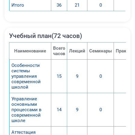
Итого
36
21
0
0
школы или заместителей
директора школы с учетом
современного законодательства;
3. Проиллюстрировать основные
Учебный план(72 часов)
направления работы руководителя
образовательной организации и её
Всего
структуру управления.
Наименование
Лекций
Семинары
Практич
часов
По окончании удаленного курса
Особенности
системы
слушатели приобретут следующие
управления
15
9
0
0
знания и сумеют:
современной
1. Охарактеризовать основные
школой
направления деятельности
Управление
руководителя образовательной
основными
организации (школы);
процессами в
14
9
0
0
2. Усовершенствовать навыки
современной
школе
слушателей в отношении
организации основных процессов
Аттестация