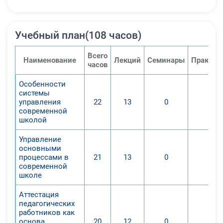
Учебный план(108 часов)
Всего
Наименование
Лекций
Семинары
Практич
часов
Особенности
системы
управления
22
13
0
0
современной
школой
Управление
основными
процессами в
21
13
0
0
современной
школе
Аттестация
педагогических
работников как
основа
20
12
0
0