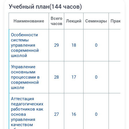
Учебный план(144 часов)
Всего
Наименование
Лекций
Семинары
Практич
часов
Особенности
системы
управления
29
18
0
0
современной
школой
Управление
основными
процессами в
28
17
0
0
современной
школе
Аттестация
педагогических
работников как
основа
27
16
0
0
управления
качеством