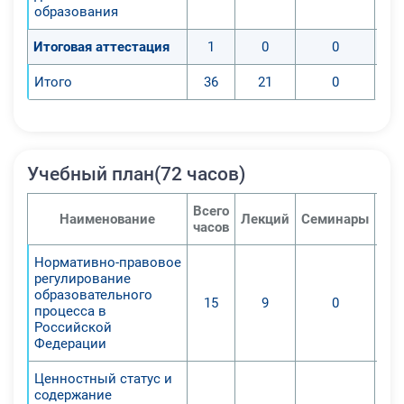
образования
знания и сумеют:
1. Изучить нормативно-правовое
Итоговая аттестация
1
0
0
обеспечение системы
Итого
36
21
0
дополнительного образования;
2. Изучить современное
содержание дополнительного
образования детей;
Учебный план(72 часов)
3. Выявить особенности разработки
и реализации дополнительных
Всего
общеобразовательных
Наименование
Лекций
Семинары
Пра
часов
общеразвивающих программ
социально-педагогической
Нормативно-правовое
регулирование
направленности;
образовательного
4. Изучить особенности
15
9
0
процесса в
программно-методического
Российской
Федерации
обеспечения образовательной
деятельности детей с особыми
Ценностный статус и
образовательными потребностями.
содержание