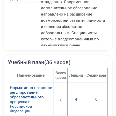
стандартов. Современное
дополнительное образование
направлено на расширение
возможностей развития личности
и является абсолютно
добровольным. Специалисты,
которые владеют знаниями по
данному курсу, очень
востребованы, а потому курс будет
актуален еще долгое время.
Учебный план(36 часов)
Повысить уровень
профессиональных компетенций
Всего
Наименование
Лекций
Семинары
Пра
педагогических работников в
часов
области реализации
Нормативно-правовое
дополнительных
регулирование
общеобразовательных
образовательного
7
4
0
общеразвивающих программ
процесса в
Российской
социально-педагогической
Федерации
направленности.