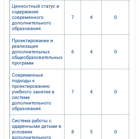
1. Изучить нормативно-правовое
Ценностный статус и
содержание
обеспечение системы
современного
7
4
0
дополнительного образования;
дополнительного
2. Изучить современное
образования
содержание дополнительного
Проектирование и
образования детей;
реализация
3. Выявить особенности разработки
дополнительных
6
4
0
и реализации дополнительных
общеобразовательных
программ
общеобразовательных
общеразвивающих программ
Современные
социально-педагогической
подходы к
проектированию
направленности;
учебного занятия в
7
4
0
4. Изучить особенности
системе
программно-методического
дополнительного
образования
обеспечения образовательной
деятельности детей с особыми
Система работы с
образовательными потребностями.
одаренными детьми в
По окончании удаленного курса
условиях
8
5
0
дополнительного
слушатели приобретут следующие