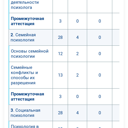
деятельности
беременности и подготовку к родам
психолога
стоит осуществлять под
присмотром специалиста –
Промежуточная
3
0
0
перинатального психолога. Курс
аттестация
обучения подготовит вас к работе в
2
. Семейная
качестве педагога дисциплины
28
4
0
психология
"Перинатальная психология",
поможет приобрести незаменимые
Основы семейной
12
2
0
психологии
теоретические знания и
практические навыки для работы.
Семейные
конфликты и
13
2
0
способы их
разрешения
Промежуточная
3
0
0
аттестация
3
. Социальная
28
4
0
психология
Психология в