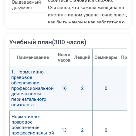
обойтись становится сложно.
Выдаваемый
документ
Считается, что каждая женщина на
инстинктивном уровне точно знает,
как быть мамой и как заботиться о
малыше, что беременность и роды
для нее естественны и она ждет их
Учебный план(300 часов)
с радостью, без доли сомнения. На
самом деле большинство будущих
Всего
Наименование
Лекций
Семинары
Практ
мам наряду с радостью
часов
испытывают страх и
1
. Нормативно-
неуверенность. И это абсолютно
правовое
естественно, ведь материнство –
обеспечение
это большая ответственность,
профессиональной
16
2
0
деятельности
которая, скорее всего, разделит
перинатального
жизнь женщины на «до» и «после».
психолога
И чтобы это «после» было по-
Нормативно-
настоящему счастливым как для
правовое
мамы, так и для ребенка, в
обеспечение
13
2
0
некоторых случаях планирование
профессиональной