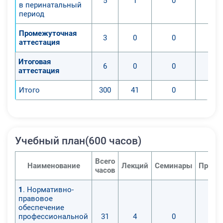
5
1
0
в перинатальный
период
Промежуточная
3
0
0
аттестация
Итоговая
6
0
0
аттестация
Итого
300
41
0
Учебный план(600 часов)
Всего
Наименование
Лекций
Семинары
Практ
часов
1
. Нормативно-
правовое
обеспечение
профессиональной
31
4
0