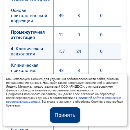
Основы
психологической
49
8
0
коррекции
Промежуточная
12
0
0
аттестация
4
. Клиническая
157
24
0
психология
Клиническая
психология.
48
8
0
Введение
Мы используем Cookies для улучшения работоспособности сайта, анализа
использования данных. Наш сайт также использует сервис веб-аналитики
Общая
Яндекс Метрика, предоставляемый ООО «ЯНДЕКС», с использованием
файлов cookie для анализа пользовательской активности.
психопатология.
49
8
0
Продолжая пользоваться сайтом, Вы даете свое согласие на обработку
Психические
своих персональных данных в соответствии с
Политикой сайта в отношении
персональных данных
. Вы можете запретить обработку Cookies в настройках
расстройства
браузера.
Частная
Принять
психопатология.
48
8
0
Психические
болезни