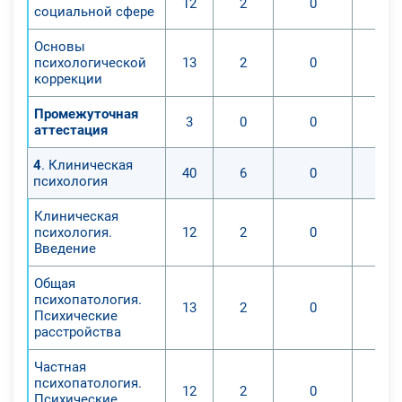
12
2
0
социальной сфере
Основы
психологической
13
2
0
коррекции
Промежуточная
3
0
0
аттестация
4
. Клиническая
40
6
0
психология
Клиническая
психология.
12
2
0
Введение
Общая
психопатология.
13
2
0
Психические
расстройства
Частная
психопатология.
12
2
0
Психические