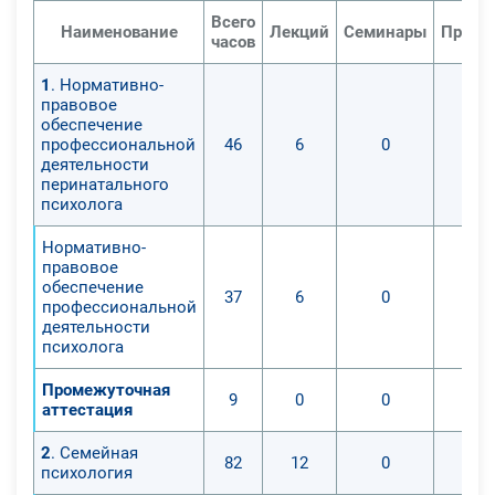
Всего
Наименование
Лекций
Семинары
Практ
часов
1
. Нормативно-
правовое
обеспечение
профессиональной
46
6
0
деятельности
перинатального
психолога
Нормативно-
правовое
обеспечение
37
6
0
профессиональной
деятельности
психолога
Промежуточная
9
0
0
аттестация
2
. Семейная
82
12
0
психология