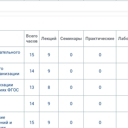
Всего
Лекций
Семинары
Практические
Лабо
часов
ательного
15
9
0
0
го
14
9
0
0
ганизации
изации
13
8
0
0
виях ФГОС
14
9
0
0
ние
ений и
15
9
0
0
ции