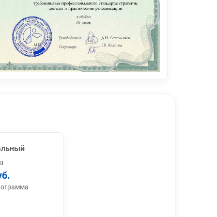
альный
в
уб.
рограмма