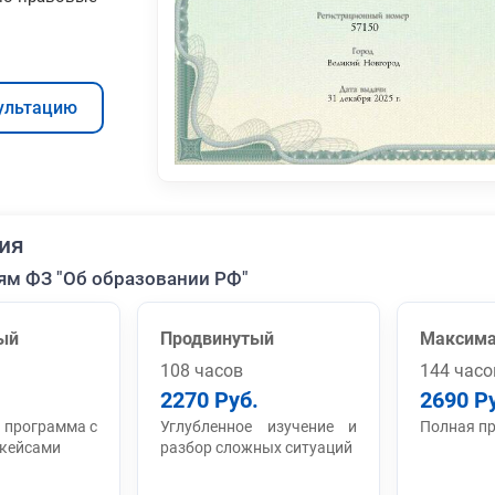
ультацию
ия
ям ФЗ "Об образовании РФ"
ый
Продвинутый
Максим
108 часов
144 часо
2270 Руб.
2690 Р
 программа с
Углубленное изучение и
Полная п
 кейсами
разбор сложных ситуаций