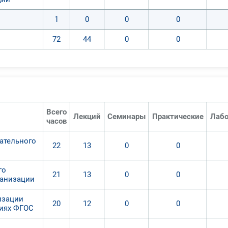
1
0
0
0
72
44
0
0
Всего
Лекций
Семинары
Практические
Лабо
часов
ательного
22
13
0
0
го
21
13
0
0
ганизации
изации
20
12
0
0
виях ФГОС