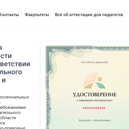
Контакты
Факультеты
Всё об аттестации для педагогов
я
ости
тветствии
льного
 и
фессиональных
и
требованиями
ительного
 области
рса
но-правовые