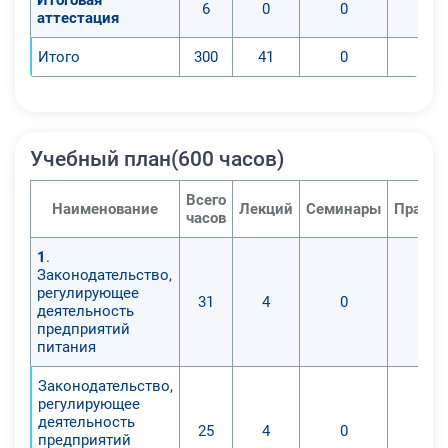
6
0
0
аттестация
Итого
300
41
0
Учебный план(600 часов)
Всего
Наименование
Лекций
Семинары
Практи
часов
1
.
Законодательство,
регулирующее
31
4
0
деятельность
предприятий
питания
Законодательство,
регулирующее
деятельность
25
4
0
предприятий