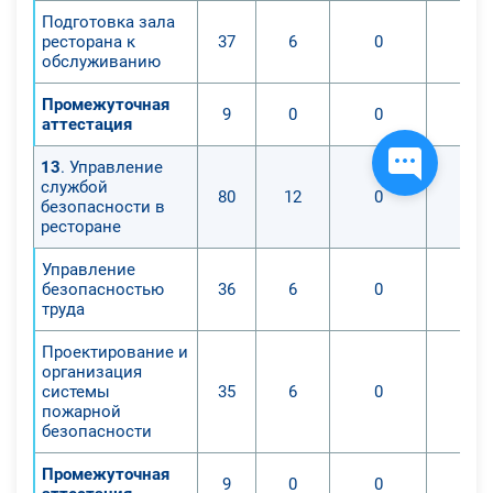
Подготовка зала
ресторана к
37
6
0
обслуживанию
Промежуточная
9
0
0
аттестация
13
. Управление
службой
80
12
0
безопасности в
ресторане
Управление
безопасностью
36
6
0
труда
Проектирование и
организация
системы
35
6
0
пожарной
безопасности
Промежуточная
9
0
0