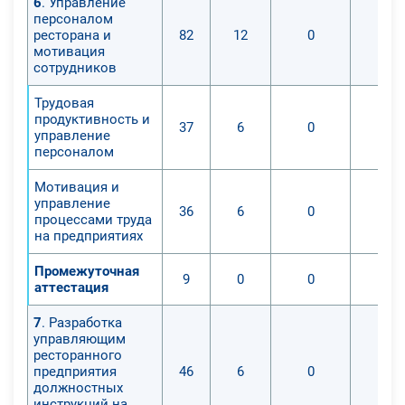
6
. Управление
персоналом
ресторана и
82
12
0
мотивация
сотрудников
Трудовая
продуктивность и
37
6
0
управление
персоналом
Мотивация и
управление
36
6
0
процессами труда
на предприятиях
Промежуточная
9
0
0
аттестация
7
. Разработка
управляющим
ресторанного
предприятия
46
6
0
должностных
инструкций на