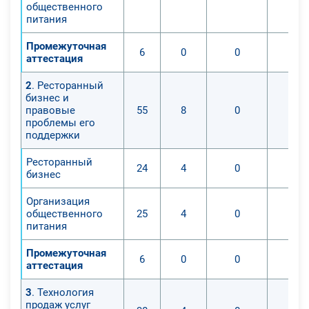
общественного
питания
Промежуточная
6
0
0
аттестация
2
. Ресторанный
бизнес и
правовые
55
8
0
проблемы его
поддержки
Ресторанный
24
4
0
бизнес
Организация
общественного
25
4
0
питания
Промежуточная
6
0
0
аттестация
3
. Технология
продаж услуг