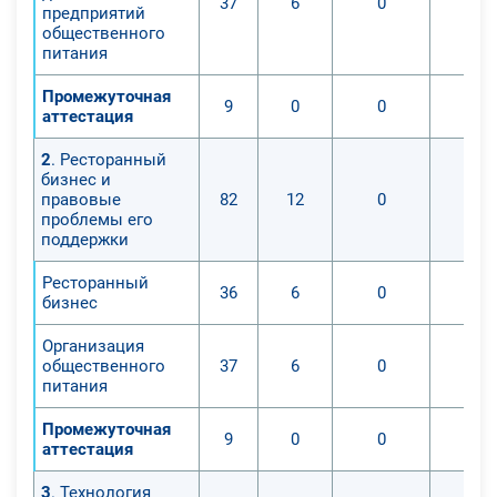
37
6
0
предприятий
общественного
питания
Промежуточная
9
0
0
аттестация
2
. Ресторанный
бизнес и
правовые
82
12
0
проблемы его
поддержки
Ресторанный
36
6
0
бизнес
Организация
общественного
37
6
0
питания
Промежуточная
9
0
0
аттестация
3
. Технология