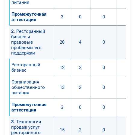
питания
Промежуточная
3
0
0
аттестация
2
. Ресторанный
бизнес и
правовые
28
4
0
проблемы его
поддержки
Ресторанный
12
2
0
бизнес
Организация
общественного
13
2
0
питания
Промежуточная
3
0
0
аттестация
3
. Технология
продаж услуг
15
2
0
ресторанного