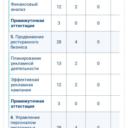
Финансовый
12
2
0
анализ
Промежуточная
3
0
0
аттестация
5
. Продвижение
ресторанного
28
4
0
бизнеса
Планирование
рекламной
13
2
0
деятельности
Эффективная
рекламная
12
2
0
кампания
Промежуточная
3
0
0
аттестация
6
. Управление
персоналом
ресторана и
28
4
0