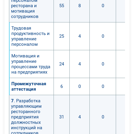
персоналом
ресторана и
55
8
0
мотивация
сотрудников
Трудовая
продуктивность и
25
4
0
управление
персоналом
Мотивация и
управление
24
4
0
процессами труда
на предприятиях
Промежуточная
6
0
0
аттестация
7
. Разработка
управляющим
ресторанного
предприятия
31
4
0
должностных
инструкций на
сотрудников