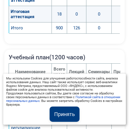
аттестация
Итоговая
18
0
0
аттестация
Итого
900
126
0
Учебный план(1200 часов)
Всего
Наименование
Лекций
Семинары
Практи
часов
Мы используем Cookies для улучшения работоспособности сайта, анализа
использования данных. Наш сайт также использует сервис веб-аналитики
1
.
Яндекс Метрика, предоставляемый ООО «ЯНДЕКС», с использованием
файлов cookie для анализа пользовательской активности.
Законодательство,
Продолжая пользоваться сайтом, Вы даете свое согласие на обработку
регулирующее
своих персональных данных в соответствии с
Политикой сайта в отношении
61
8
0
деятельность
персональных данных
. Вы можете запретить обработку Cookies в настройках
браузера.
предприятий
питания
Принять
Законодательство,
регулирующее