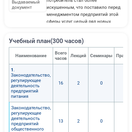
потребитель стал более
Выдаваемый
документ
искушенным, что поставило перед
менеджментом предприятий этой
сферы услуг целый ряд новых
задач, таких, как необходимость
повышения эффективности
Учебный план(300 часов)
производства, укрепление
конкурентной позиции, а это
Всего
Наименование
Лекций
Семинары
Практи
неизбежно связано с внедрением в
часов
повседневную практику ведения
1
.
бизнеса современных достижений
Законодательство,
менеджмента и маркетинга.
регулирующее
16
2
0
деятельность
предприятий
питания
Законодательство,
регулирующее
деятельность
13
2
0
предприятий
общественного