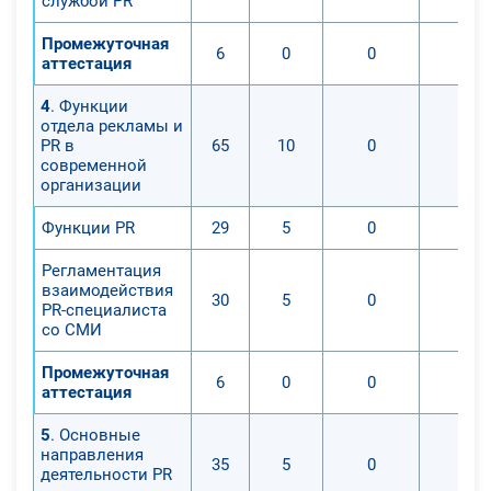
службой PR
Промежуточная
6
0
0
0
аттестация
4
. Функции
отдела рекламы и
PR в
65
10
0
0
современной
организации
Функции PR
29
5
0
0
Регламентация
взаимодействия
30
5
0
0
PR-специалиста
со СМИ
Промежуточная
6
0
0
0
аттестация
5
. Основные
направления
35
5
0
0
деятельности PR