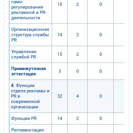
само-
15
2
0
0
регулирования
рекламной и PR-
деятельности
Организационная
структура службы
14
2
0
0
PR
Управление
15
2
0
0
службой PR
Промежуточная
3
0
0
0
аттестация
4
. Функции
отдела рекламы и
PR в
32
4
0
0
современной
организации
Функции PR
14
2
0
0
Регламентация