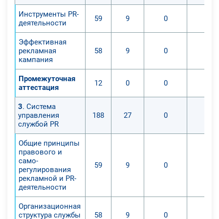
Инструменты PR-
59
9
0
0
деятельности
Эффективная
рекламная
58
9
0
0
кампания
Промежуточная
12
0
0
0
аттестация
3
. Система
управления
188
27
0
0
службой PR
Общие принципы
правового и
само-
59
9
0
0
регулирования
рекламной и PR-
деятельности
Организационная
структура службы
58
9
0
0