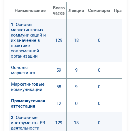
Всего
Наименование
Лекций
Семинары
Практич
часов
1
. Основы
маркетинговых
коммуникаций и
их значение в
129
18
0
0
практике
современной
организации
Основы
59
9
0
0
маркетинга
Маркетинговые
58
9
0
0
коммуникации
Промежуточная
12
0
0
0
аттестация
2
. Основные
инструменты PR
129
18
0
0
деятельности