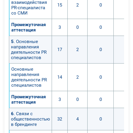
взаимодействия
15
2
0
0
PR-специалиста
со СМИ
Промежуточная
3
0
0
0
аттестация
5
. Основные
направления
17
2
0
0
деятельности PR
специалистов
Основные
направления
14
2
0
0
деятельности PR
специалистов
Промежуточная
3
0
0
0
аттестация
6
. Связи с
общественностью
32
4
0
0
в брендинге