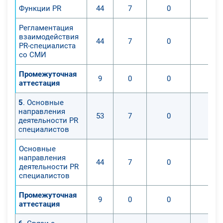
Функции PR
44
7
0
0
Регламентация
взаимодействия
44
7
0
0
PR-специалиста
со СМИ
Промежуточная
9
0
0
0
аттестация
5
. Основные
направления
53
7
0
0
деятельности PR
специалистов
Основные
направления
44
7
0
0
деятельности PR
специалистов
Промежуточная
9
0
0
0
аттестация