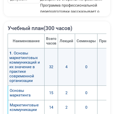
Программа профессиональной
переподготовки рассказывает о
возможных подходах к
организации эффективных PR
Учебный план(300 часов)
мероприятий, используя при этом,
как качественные теоретические
Всего
Наименование
Лекций
Семинары
Практич
разработки, так и практический
часов
опыт современных организаций.
1
. Основы
Изучив данный курс, Вы
маркетинговых
определите принцип организации и
коммуникаций и
проведения наиболее
их значение в
32
4
0
0
практике
эффективных мероприятий в сфере
современной
связей с общественностью
организации
наиболее соответствующие
Основы
ситуации в организацию.
15
2
0
0
маркетинга
Маркетинговые
14
2
0
0
коммуникации