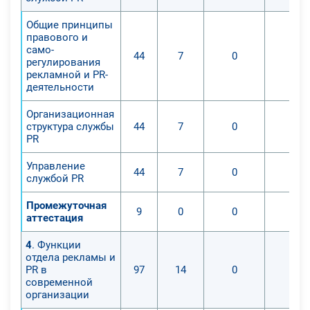
Общие принципы
правового и
само-
44
7
0
0
регулирования
рекламной и PR-
деятельности
Организационная
структура службы
44
7
0
0
PR
Управление
44
7
0
0
службой PR
Промежуточная
9
0
0
0
аттестация
4
. Функции
отдела рекламы и
PR в
97
14
0
0
современной
организации