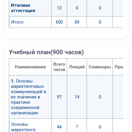
Итоговая
12
0
0
0
аттестация
Итого
600
89
0
0
Учебный план(900 часов)
Всего
Наименование
Лекций
Семинары
Практич
часов
1
. Основы
маркетинговых
коммуникаций и
их значение в
97
14
0
0
практике
современной
организации
Основы
44
7
0
0
маркетинга