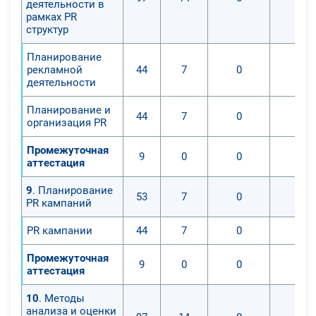
деятельности в
рамках PR
структур
Планирование
рекламной
44
7
0
0
деятельности
Планирование и
44
7
0
0
организация PR
Промежуточная
9
0
0
0
аттестация
9
. Планирование
53
7
0
0
PR кампаний
PR кампании
44
7
0
0
Промежуточная
9
0
0
0
аттестация
10
. Методы
анализа и оценки