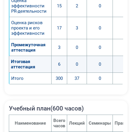
Оценка
эффективности
15
2
0
0
PR-деятельности
Оценка рисков
проекта и его
17
3
0
0
эффективности
Промежуточная
3
0
0
0
аттестация
Итоговая
6
0
0
0
аттестация
Итого
300
37
0
0
Учебный план(600 часов)
Всего
Наименование
Лекций
Семинары
Практич
часов