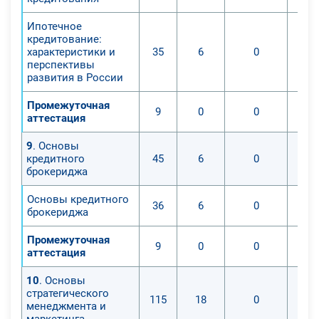
Ипотечное
кредитование:
характеристики и
35
6
0
перспективы
развития в России
Промежуточная
9
0
0
аттестация
9
. Основы
кредитного
45
6
0
брокериджа
Основы кредитного
36
6
0
брокериджа
Промежуточная
9
0
0
аттестация
10
. Основы
стратегического
115
18
0
менеджмента и
маркетинга