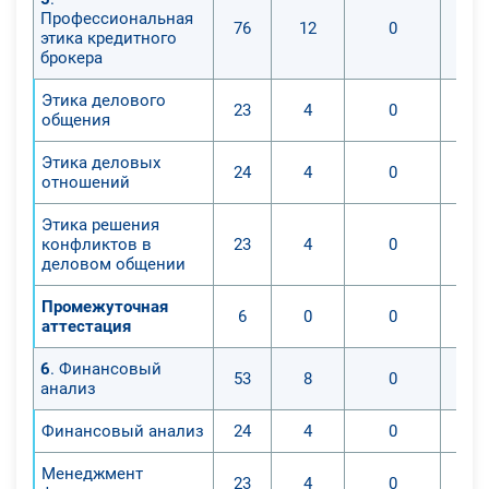
Профессиональная
76
12
0
этика кредитного
брокера
Этика делового
23
4
0
общения
Этика деловых
24
4
0
отношений
Этика решения
конфликтов в
23
4
0
деловом общении
Промежуточная
6
0
0
аттестация
6
. Финансовый
53
8
0
анализ
Финансовый анализ
24
4
0
Менеджмент
23
4
0