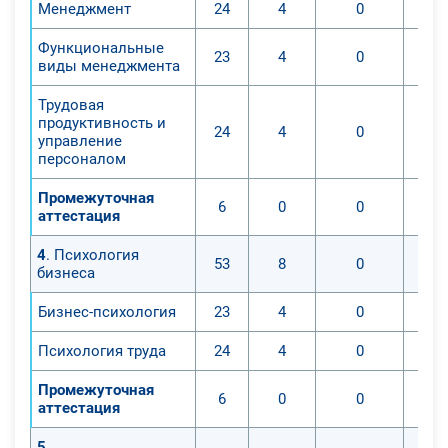
Менеджмент
24
4
0
Функциональные
23
4
0
виды менеджмента
Трудовая
продуктивность и
24
4
0
управление
персоналом
Промежуточная
6
0
0
аттестация
4
. Психология
53
8
0
бизнеса
Бизнес-психология
23
4
0
Психология труда
24
4
0
Промежуточная
6
0
0
аттестация
5
.