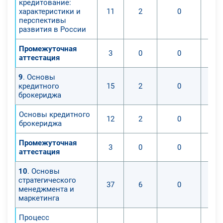
кредитование:
характеристики и
11
2
0
перспективы
развития в России
Промежуточная
3
0
0
аттестация
9
. Основы
кредитного
15
2
0
брокериджа
Основы кредитного
12
2
0
брокериджа
Промежуточная
3
0
0
аттестация
10
. Основы
стратегического
37
6
0
менеджмента и
маркетинга
Процесс