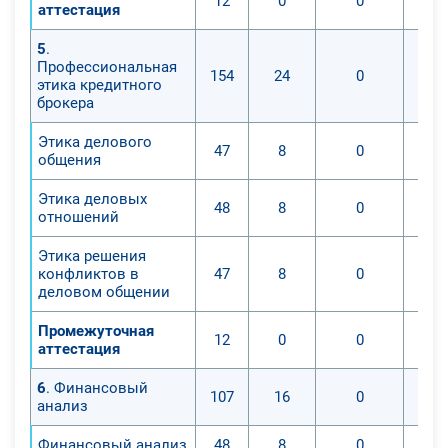
12
0
0
аттестация
5
.
Профессиональная
154
24
0
этика кредитного
брокера
Этика делового
47
8
0
общения
Этика деловых
48
8
0
отношений
Этика решения
конфликтов в
47
8
0
деловом общении
Промежуточная
12
0
0
аттестация
6
. Финансовый
107
16
0
анализ
Финансовый анализ
48
8
0