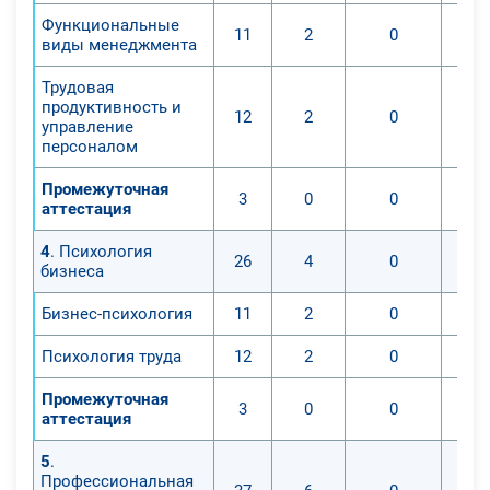
Функциональные
11
2
0
виды менеджмента
Трудовая
продуктивность и
12
2
0
управление
персоналом
Промежуточная
3
0
0
аттестация
4
. Психология
26
4
0
бизнеса
Бизнес-психология
11
2
0
Психология труда
12
2
0
Промежуточная
3
0
0
аттестация
5
.
Профессиональная