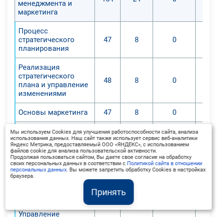
менеджмента и
маркетинга
Процесс
стратегического
47
8
0
планирования
Реализация
стратегического
48
8
0
плана и управление
изменениями
Основы маркетинга
47
8
0
Промежуточная
Мы используем Cookies для улучшения работоспособности сайта, анализа
12
0
0
использования данных. Наш сайт также использует сервис веб-аналитики
аттестация
Яндекс Метрика, предоставляемый ООО «ЯНДЕКС», с использованием
файлов cookie для анализа пользовательской активности.
Продолжая пользоваться сайтом, Вы даете свое согласие на обработку
11
. Маркетинг
106
15
0
своих персональных данных в соответствии с
Политикой сайта в отношении
кредитных услуг
персональных данных
. Вы можете запретить обработку Cookies в настройках
браузера.
Маркетинг
48
8
0
Принять
кредитных услуг
Управление