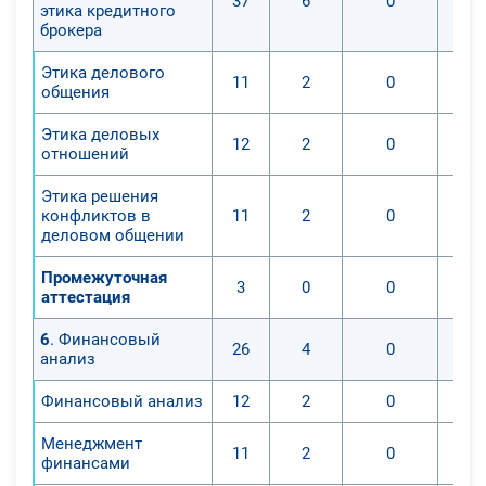
37
6
0
этика кредитного
брокера
Этика делового
11
2
0
общения
Этика деловых
12
2
0
отношений
Этика решения
конфликтов в
11
2
0
деловом общении
Промежуточная
3
0
0
аттестация
6
. Финансовый
26
4
0
анализ
Финансовый анализ
12
2
0
Менеджмент
11
2
0
финансами