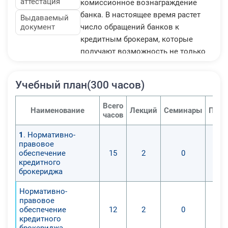
аттестация
комиссионное вознаграждение
банка. В настоящее время растет
Выдаваемый
документ
число обращений банков к
кредитным брокерам, которые
получают возможность не только
создать собственную
информационную базу, но и
Учебный план(300 часов)
формировать принципиально иные
технологии по оценке качества
Всего
Наименование
Лекций
Семинары
Прак
ссуд, включая скоринговые
часов
модели. Взаимовыгодное
1
. Нормативно-
сотрудничество банков и
правовое
кредитных брокеров позволяет
обеспечение
15
2
0
минимизировать кредитные риски
кредитного
брокериджа
и способствует развитию
розничного бизнеса.
Нормативно-
правовое
обеспечение
12
2
0
кредитного
брокериджа