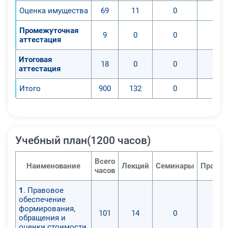
Оценка имущества
69
11
0
Промежуточная
9
0
0
аттестация
Итоговая
18
0
0
аттестация
Итого
900
132
0
Учебный план(1200 часов)
Всего
Наименование
Лекций
Семинары
Практи
часов
1
. Правовое
обеспечение
формирования,
101
14
0
обращения и
оценки стоимости