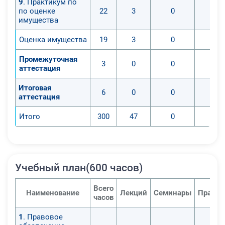
9
. Практикум по
при определении стоимости;
по оценке
22
3
0
имущества
определение итоговых величин
стоимостей предприятий.
Оценка имущества
19
3
0
Экономическое образование –
одно из наиболее престижных
Промежуточная
3
0
0
аттестация
направлений подготовки: оно дает
возможность получить широкий
Итоговая
6
0
0
спектр знаний и умений в сфере
аттестация
экономики и финансов
Итого
300
47
0
организации.
Учебный план(600 часов)
Всего
Наименование
Лекций
Семинары
Практи
часов
1
. Правовое