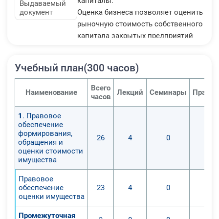
капиталы.
Выдаваемый
документ
Оценка бизнеса позволяет оценить
рыночную стоимость собственного
капитала закрытых предприятий
или открытых акционерных
обществ с недостаточно
Учебный план(300 часов)
ликвидными акциями.
Возрастает потребность в оценке
Всего
Наименование
Лекций
Семинары
Практи
бизнеса при инвестировании,
часов
кредитовании, страховании,
1
. Правовое
исчислении налогооблагаемой
обеспечение
базы.
формирования,
26
4
0
«Экономист – оценщик – эксперт
обращения и
оценки стоимости
по оценке имущества»– это
имущества
специалист высокой
квалификации, способный вести
Правовое
обеспечение
23
4
0
работу по оценке объектов
оценки имущества
собственности.
По мере развития рыночных
Промежуточная