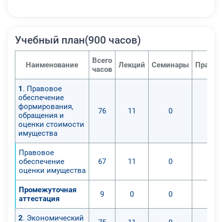
Учебный план(900 часов)
Всего
Наименование
Лекций
Семинары
Практи
часов
1
. Правовое
обеспечение
формирования,
76
11
0
обращения и
оценки стоимости
имущества
Правовое
обеспечение
67
11
0
оценки имущества
Промежуточная
9
0
0
аттестация
2
. Экономический