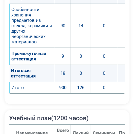
Особенности
хранения
предметов из
стекла, керамики и
90
14
0
других
неорганических
материалов
Промежуточная
9
0
0
аттестация
Итоговая
18
0
0
аттестация
Итого
900
126
0
Учебный план(1200 часов)
Всего
Наименование
Лекций
Семинары
Практ