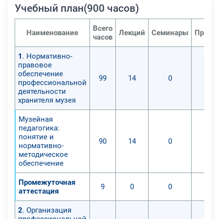
Учебный план(900 часов)
Всего
Наименование
Лекций
Семинары
Практ
часов
1
. Нормативно-
правовое
обеспечение
99
14
0
профессиональной
деятельности
хранителя музея
Музейная
педагогика:
понятие и
90
14
0
нормативно-
методическое
обеспечение
Промежуточная
9
0
0
аттестация
2
. Организация
профессиональной