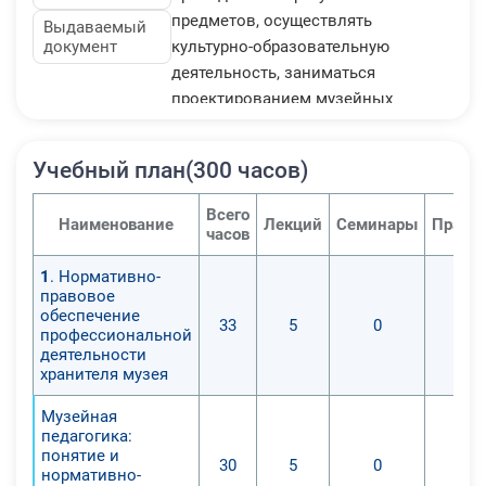
предметов, осуществлять
Выдаваемый
документ
культурно-образовательную
деятельность, заниматься
проектированием музейных
экспозиций и выставок. Согласно
требованиям ФГОС, сегодня
Учебный план(300 часов)
специалисты, которые владеют
знаниями по данной программе,
Всего
Наименование
Лекций
Семинары
Практ
очень востребованы, а потому она
часов
будет актуальна еще долгое время.
1
. Нормативно-
правовое
обеспечение
33
5
0
профессиональной
деятельности
хранителя музея
Музейная
педагогика:
понятие и
30
5
0
нормативно-