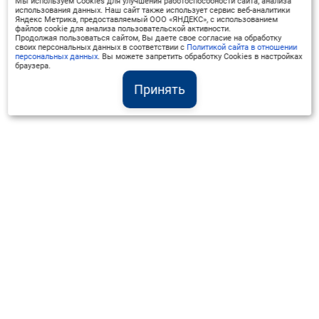
Мы используем Cookies для улучшения работоспособности сайта, анализа
использования данных. Наш сайт также использует сервис веб-аналитики
Яндекс Метрика, предоставляемый ООО «ЯНДЕКС», с использованием
файлов cookie для анализа пользовательской активности.
Продолжая пользоваться сайтом, Вы даете свое согласие на обработку
своих персональных данных в соответствии с
Политикой сайта в отношении
персональных данных
. Вы можете запретить обработку Cookies в настройках
браузера.
Принять
Институт Валдай ©
Официальный интернет-ресурс
+7 (800) 551-50-08
info@iado.ru
Сведения об образовательной организации
Вопрос-ответ
Оплата и доставка
Политика конфиденциальности