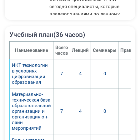
сегодня специалисты, которые
владеют знаниями по данному
курсу, очень востребованы, а
потому курс будет актуален еще
Учебный план(36 часов)
долгое время.
Формирование представлений о
Всего
Наименование
Лекций
Семинары
Практич
современных тенденциях
часов
цифровизации и информатизации
ИКТ технологии
в основном общем, среднем общем
в условиях
7
4
0
0
и профессиональном образовании.
цифровизации
1. Изучить особенности
образования
цифровизации и информатизации
Материально-
современного образования в
техническая база
условиях формирования
образовательной
организации и
7
4
0
0
компетенций обучающихся.
организация он-
2. Выявить наиболее эффективные
лайн
виды сетевого взаимодействия в
мероприятий
образовании.