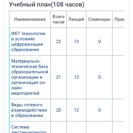
Учебный план(108 часов)
Всего
Наименование
Лекций
Семинары
Практич
часов
ИКТ технологии
в условиях
22
13
0
0
цифровизации
образования
Материально-
техническая база
образовательной
организации и
21
13
0
0
организация он-
лайн
мероприятий
Виды сетевого
взаимодействия
20
12
0
0
в образовании
Система
дистанционного