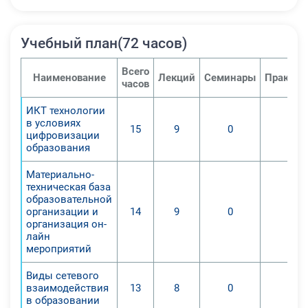
2. Выявить наиболее эффективные
виды сетевого взаимодействия в
Учебный план(72 часов)
образовании.
3. Изучить особенности
Всего
организации и проведения
Наименование
Лекций
Семинары
Практич
часов
вебинаров и он-лайн мероприятий
на базе образовательной
ИКТ технологии
в условиях
организации. 4. Содействовать
15
9
0
0
цифровизации
формированию и
образования
совершенствованию навыков
разработки и организации форм
Материально-
техническая база
дистанционного обучения в
образовательной
основном общем, среднем общем и
организации и
14
9
0
0
профессиональном образовании.
организация он-
лайн
мероприятий
Виды сетевого
взаимодействия
13
8
0
0
в образовании