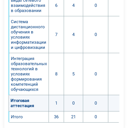
Виды сетевого
3. Изучить особенности
взаимодействия
6
4
0
0
организации и проведения
в образовании
вебинаров и он-лайн мероприятий
Система
на базе образовательной
дистанционного
организации. 4. Содействовать
обучения в
7
4
0
0
формированию и
условиях
информатизации
совершенствованию навыков
и цифровизации
разработки и организации форм
дистанционного обучения в
Интеграция
основном общем, среднем общем и
образовательных
технологий в
профессиональном образовании.
условиях
8
5
0
0
формирования
С помощью данного курса
компетенций
обучающихся
слушатели смогут:
1. Изучить особенности
Итоговая
1
0
0
0
цифровизации и информатизации
аттестация
современного образования в
Итого
36
21
0
0
условиях формирования
компетенций обучающихся.