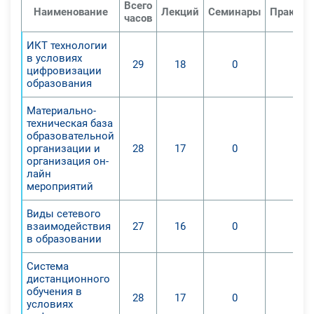
Всего
Наименование
Лекций
Семинары
Практич
часов
ИКТ технологии
в условиях
29
18
0
0
цифровизации
образования
Материально-
техническая база
образовательной
организации и
28
17
0
0
организация он-
лайн
мероприятий
Виды сетевого
взаимодействия
27
16
0
0
в образовании
Система
дистанционного
обучения в
28
17
0
0
условиях