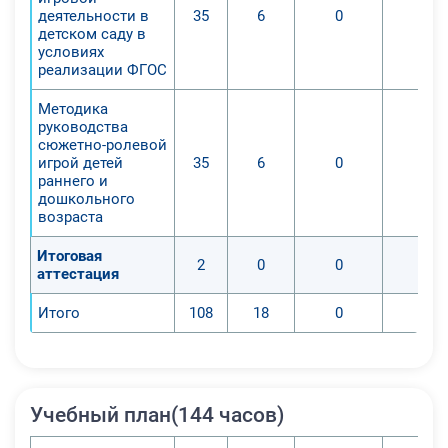
• приемы организации творческой
деятельности в
35
6
0
0
детском саду в
и познавательной деятельности
условиях
школьников с использованием
реализации ФГОС
игровых методов.
Методика
умения:
руководства
• формулировать цели
сюжетно-ролевой
использования в организации
игрой детей
35
6
0
0
раннего и
игровой деятельности детей
дошкольного
дошкольного возраста в ДОО;
возраста
• создавать задания по курсу на
базе ДОО.
Итоговая
2
0
0
0
аттестация
навыки:
• систематизированная
Итого
108
18
0
0
практическая работа с
дошкольниками в направлении
произвольности в игровой
деятельности;
Учебный план(144 часов)
• создание текстовых документов,
электронных таблиц, презентаций