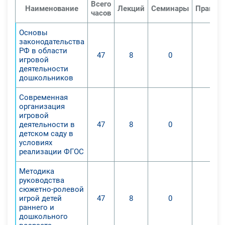
Всего
Наименование
Лекций
Семинары
Практич
для обогащения практики работы с
часов
дошкольниками в области системы
Основы
индивидуального сопровождения в
законодательства
развивающей среде, через методы
РФ в области
47
8
0
0
организации игровой деятельности;
игровой
деятельности
• организация совместного с
дошкольников
другими педагогами сбора научных
и методических данных по
Современная
организация
организации развития через
игровой
совместную деятельность с
деятельности в
47
8
0
0
взрослым, сопровождения
детском саду в
условиях
дошкольников (документы,
реализации ФГОС
видеозаписи, игры, дидактический
материал и др.).
Методика
профессиональные компетенции:
руководства
сюжетно-ролевой
• готовность применять
игрой детей
47
8
0
0
современные образовательные,
раннего и
воспитательные и развивающие
дошкольного