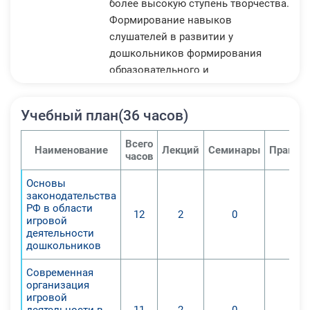
более высокую ступень творчества.
Формирование навыков
слушателей в развитии у
дошкольников формирования
образовательного и
воспитательного потенциала через
организацию индивидуально-
Учебный план(36 часов)
ориентированного подхода путем
интегрированной игровой
Всего
Наименование
Лекций
Семинары
Практич
деятельности;
часов
Совершенствование
Основы
профессиональных компетенций
законодательства
педагогов в области
РФ в области
12
2
0
0
использования инновационных
игровой
деятельности
подходов для организации в ДОО
дошкольников
работы по обучению и воспитанию
детей дошкольного возраста через
Современная
организация
организацию различных видов игр,
игровой
разработки интерактивных
деятельности в
11
2
0
0