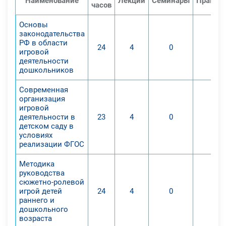
Наименование
Лекций
Семинары
Практич
часов
слушателей в области
использования современных
Основы
законодательства
подходов и организации игровой
РФ в области
деятельности с детьми
24
4
0
0
игровой
дошкольного возраста в ДОО,
деятельности
дошкольников
организации коммуникации,
совместной обработки
Современная
информации, ее систематизации,
организация
разработки новых
игровой
деятельности в
23
4
0
0
информационных ресурсов;
детском саду в
3. Проиллюстрировать реализацию
условиях
обучающей и воспитывающей
реализации ФГОС
работы для детей дошкольного
Методика
возраста через интегрированную
руководства
игровую деятельность, ее
сюжетно-ролевой
игрой детей
24
4
0
0
возможности для ребенка в ДОО.
раннего и
В результате обучения на курсе
дошкольного
обучающиеся приобретут:
возраста