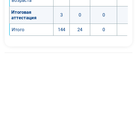
возраста
системы и технологии для
обеспечения сопровождения
Итоговая
3
0
0
0
игровой деятельности детей
аттестация
дошкольного возраста конкретного
Итого
144
24
0
0
ДОО и индивидуальному развитию
воспитанников в различных
областях вариативной
образовательной среды;
• способен использовать
возможности развивающей
игровой среды для формирования
нравственных установок и
привычек дошкольников, создание
мультимедийных обучающих
пособий, дидактических
материалов, использование
интернет технологий в обогащении
развивающей игровой среды ДОО;
• способен организовывать