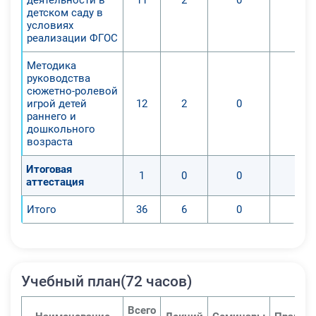
источников, создания электронных
детском саду в
условиях
образовательных ресурсов;
реализации ФГОС
Повышения мотивации педагогов
ДОО и НОО, детей и родителей.
Методика
1. Сравнить современные теории и
руководства
сюжетно-ролевой
подходы в современных
игрой детей
12
2
0
0
образовательных и
раннего и
воспитательных системах,
дошкольного
возраста
реализуемых в ДОО с мерами
образовательного и
Итоговая
1
0
0
0
воспитательных воздействий
аттестация
игровой деятельности
Итого
36
6
0
0
дошкольников дома,
систематизировать опыт
использования потенциала
игровой деятельности в
Учебный план(72 часов)
организации педагогической
деятельности;
Всего
2. Усовершенствовать навыки