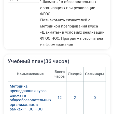
"Шахматы" в образовательных
организациях при реализации
ФГОС.
Познакомить слушателей с
методикой преподавания курса
«Шахматы» в условиях реализации
ФГОС НОО. Программа рассчитана
на формирование
профессиональных компетенций
обучения младших школьников
Учебный план(36 часов)
игре в шахматы как в системе
начального общего, так и в системе
Всего
Наименование
Лекций
Семинары
Пра
дополнительного образования.
часов
1. Формирование
Методика
профессиональных компетенций
преподавания курса
для преподавания учебного курса
шахмат в
12
2
0
«Шахматы» в начальной
общеобразовательных
организациях в
общеобразовательной школе;
рамках ФГОС НОО
2. Изучение теоретической базы