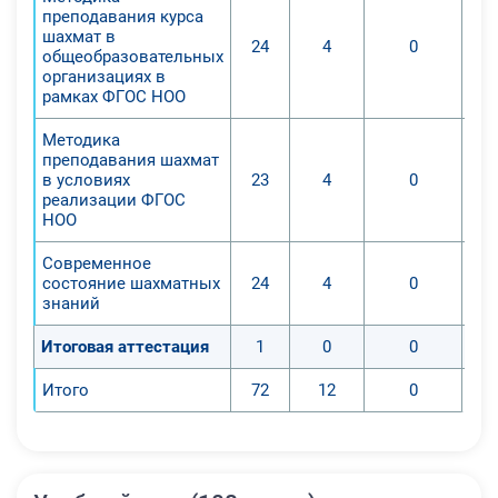
преподавания курса
совершенствования
шахмат в
24
4
0
эмоционально-волевой сферы
общеобразовательных
организациях в
обучающихся с помощью
рамках ФГОС НОО
шахматного образования, в том
числе, углубления знаний по теории
Методика
шахматной игры и методике
преподавания шахмат
в условиях
23
4
0
преподавания шахмат;
реализации ФГОС
6. Получение педагогами опыта
НОО
творческой деятельности в области
Современное
преподавания учебного предмета
состояние шахматных
24
4
0
«шахматы».
знаний
В результате обучения на курсе
Итоговая аттестация
1
0
0
обучающиеся приобретут
Итого
72
12
0
следующие знания и навыки:
1. Сформированы
профессиональные компетенции
для преподавания учебного курса