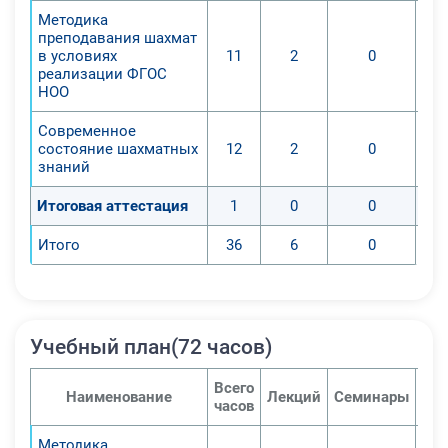
учебного курса «шахматы»,
Методика
преподавания шахмат
осознание шахмат как явления
в условиях
11
2
0
культуры, вида спорта и важного
реализации ФГОС
компонента успешного
НОО
образования;
Современное
3. Получение методических знаний
состояние шахматных
12
2
0
по преподавания учебной
знаний
дисциплины «Шахматы» в
Итоговая аттестация
1
0
0
начальной общеобразовательной
школе;
Итого
36
6
0
4. Формирование практических
навыков для организации
эффективной деятельности по
преподаванию учебного кура
Учебный план(72 часов)
«Шахматы» в НОО;
5. Создание предпосылок для
Всего
Наименование
Лекций
Семинары
Пра
самообразования учителя по
часов
вопросам развития высших
Методика
психических функций и