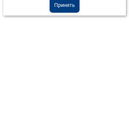
Принять
Институт Валдай ©
Официальный интернет-ресурс
+7 (800) 551-50-08
info@iado.ru
Сведения об образовательной организации
Вопрос-ответ
Оплата и доставка
Политика конфиденциальности
Оплата квитанцией
Запрос коммерческого предложения
Отправка приложения к договору
Материалы