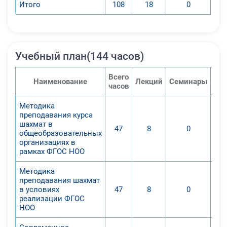
Итого
108
18
0
самообразования учителя по
вопросам развития высших
психических функций и
совершенствования
Учебный план(144 часов)
эмоционально-волевой сферы
обучающихся с помощью
Всего
шахматного образования, в том
Наименование
Лекций
Семинары
Пра
часов
числе, углубления знаний по теории
шахматной игры и методике
Методика
преподавания курса
преподавания шахмат;
шахмат в
47
8
0
6. Получени педагогами опыт
общеобразовательных
творческой деятельности в области
организациях в
рамках ФГОС НОО
преподавания учебного предмета
«шахматы».
Методика
преподавания шахмат
в условиях
47
8
0
реализации ФГОС
НОО