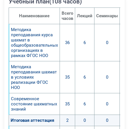
Учебный план(108 часов)
«Шахматы» в начальной
общеобразовательной школе;
Всего
Наименование
2. Изучени теоретический базы
Лекций
Семинары
Пра
часов
учебного курса «шахматы»,
Методика
осознание шахмат как явления
преподавания курса
культуры, вида спорта и важного
шахмат в
36
6
0
компонента успешного
общеобразовательных
организациях в
образования;
рамках ФГОС НОО
3. Получены методические знания
по преподавания учебной
Методика
дисциплины «Шахматы» в
преподавания шахмат
в условиях
35
6
0
начальной общеобразовательной
реализации ФГОС
школе;
НОО
4. Сформированы практические
Современное
навыки для организации
состояние шахматных
35
6
0
эффективной деятельности по
знаний
преподаванию учебного кура
«Шахматы» в НОО;
Итоговая аттестация
2
0
0
5. Созданы предпосылки для