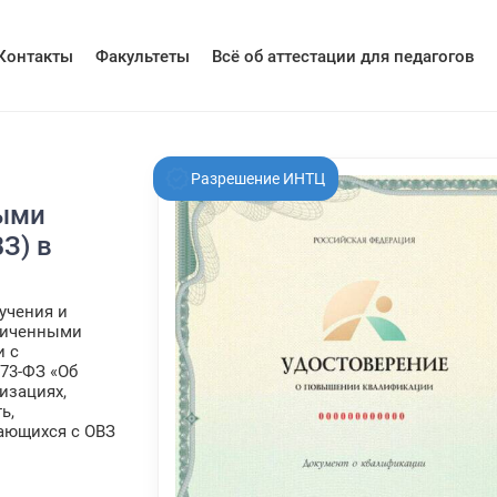
Контакты
Факультеты
Всё об аттестации для педагогов
Разрешение ИНТЦ
ыми
З) в
учения и
ниченными
и с
273-ФЗ «Об
изациях,
ь,
ающихся с ОВЗ