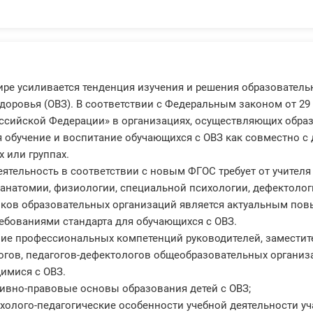
ре усиливается тенденция изучения и решения образовател
оровья (ОВЗ). В соответствии с Федеральным законом от 29 д
ссийской Федерации» в организациях, осуществляющих образ
 обучение и воспитание обучающихся с ОВЗ как совместно с 
 или группах.
еятельность в соответствии с новым ФГОС требует от учител
 анатомии, физиологии, специальной психологии, дефектолог
иков образовательных организаций является актуальным по
ребованиями стандарта для обучающихся с ОВЗ.
е профессиональных компетенций руководителей, заместител
огов, педагогов-дефектологов общеобразовательных организ
имися с ОВЗ.
тивно-правовые основы образования детей с ОВЗ;
ихолого-педагогические особенности учебной деятельности уч