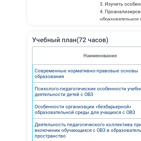
3. Изучить особе
4. Проанализиров
образовательное 
В результате данн
1. Изучить норма
Учебный план(72 часов)
2. Определить пс
3. Изучить особе
Наименование
4. Проанализиров
образовательное 
Современные нормативно-правовые основы
образования
Психолого-педагогические особенности учебн
деятельности детей с ОВЗ
Особенности организации «безбарьерной»
образовательной среды для учащихся с ОВЗ
Деятельность педагогического коллектива пр
включении обучающихся с ОВЗ в образовател
пространство