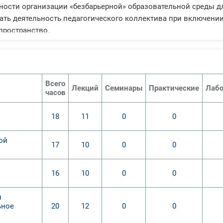
нности организации «безбарьерной» образовательной среды дл
ать деятельность педагогического коллектива при включени
пространство.
ого обучающего курса слушатели смогут:
тивно-правовые основы образования детей с ОВЗ;
ихолого-педагогические особенности учебной деятельности уч
нности организации «безбарьерной» образовательной среды дл
Всего
Лекций
Семинары
Практические
Лабо
ать деятельность педагогического коллектива при включени
часов
пространство.
18
11
0
0
ой
17
10
0
0
16
10
0
0
и
ьное
20
12
0
0