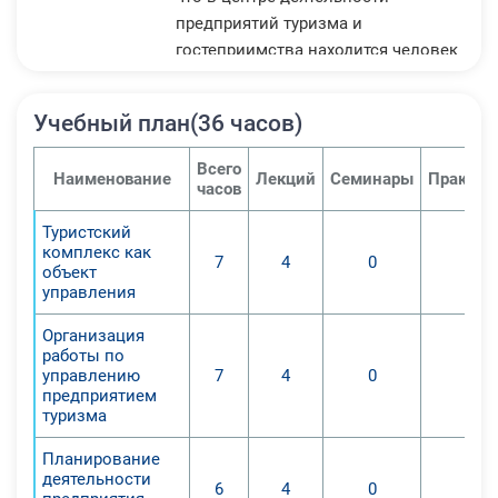
предприятий туризма и
гостеприимства находится человек
в контексте его потребностей, что
определяет актуальность курса.
Учебный план(36 часов)
Формирование у обучающихся
комплекса основных понятий,
Всего
Наименование
Лекций
Семинары
Практич
составляющих основу теории
часов
управления туристской
Туристский
деятельностью и систему
комплекс как
7
4
0
0
практических навыков,
объект
необходимых для практики
управления
управления в туризме. В результате
Организация
изучения курса обучающиеся
работы по
должны обладать
управлению
7
4
0
0
предприятием
систематизированными базовыми
туризма
теоретическими знаниями об
особенностях организации
Планирование
туристской деятельности как
деятельности
6
4
0
0