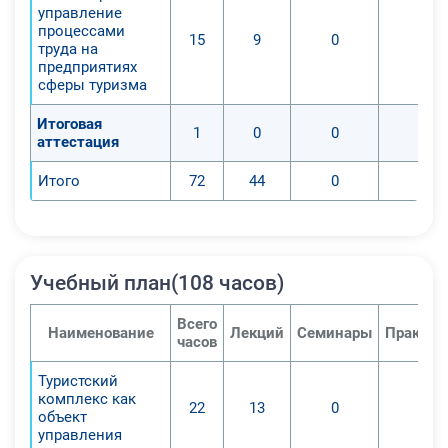
управление
особенностях организации
процессами
15
9
0
0
туристской деятельности как
труда на
предприятиях
объекта управления, а также
сферы туризма
методах и принципах менеджмента
в туризме, и уметь практически
Итоговая
1
0
0
0
применить знания, полученные в
аттестация
ходе освоения курса, в дальнейшем
Итого
72
44
0
0
изучении узкопрофильных
дисциплин.
Учебный план(108 часов)
Всего
Наименование
Лекций
Семинары
Практич
часов
Туристский
комплекс как
22
13
0
0
объект
управления