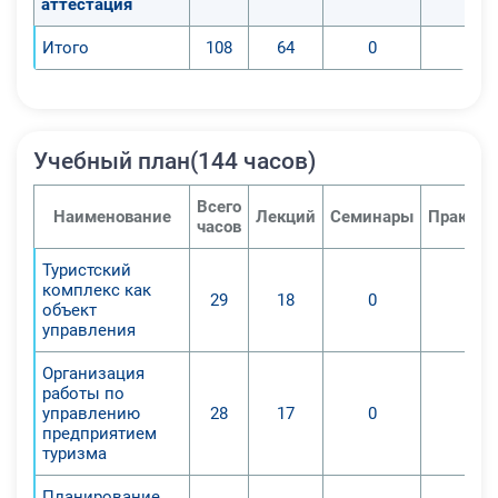
аттестация
Итого
108
64
0
0
Учебный план(144 часов)
Всего
Наименование
Лекций
Семинары
Практич
часов
Туристский
комплекс как
29
18
0
0
объект
управления
Организация
работы по
управлению
28
17
0
0
предприятием
туризма
Планирование