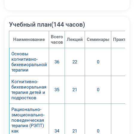
Учебный план(144 часов)
Всего
Наименование
Лекций
Семинары
Практиче
часов
Основы
когнитивно-
36
22
0
0
бихевиоральной
терапии
Когнитивно-
бихевиоральная
35
21
0
0
терапия детей и
подростков
Рационально-
эмоционально-
поведенческая
терапия (РЭПТ)
как
34
21
0
0