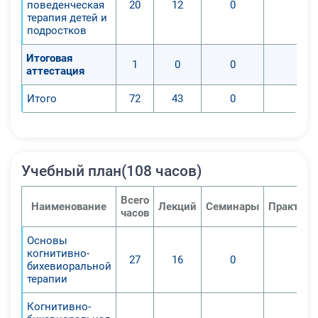
поведенческая
20
12
0
0
терапия детей и
подростков
Итоговая
1
0
0
0
аттестация
Итого
72
43
0
0
Учебный план(108 часов)
Всего
Наименование
Лекций
Семинары
Практиче
часов
Основы
когнитивно-
27
16
0
0
бихевиоральной
терапии
Когнитивно-