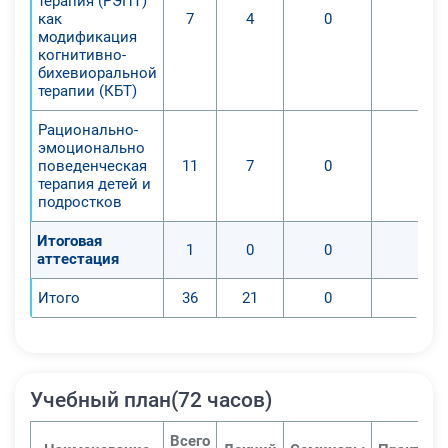
терапия (РЭПТ)
подростками
как
7
4
0
0
4. Ознакомиться с основами
модификация
разновидности когнитивно-
когнитивно-
бихевиоральной
поведенческой терапии:
терапии (КБТ)
рационально-эмоционально-
поведенческой терапии (РЭПТ)
Рационально-
эмоционально
5. Научиться применять РЭПТ в
поведенческая
11
7
0
0
работе с детьми и подростками
терапия детей и
В результате данного обучающего
подростков
курса слушателей обучат основам
Итоговая
когнитивно-поведенческой терапии
1
0
0
0
аттестация
в приложении к психологической,
социальной и педагогической
Итого
36
21
0
0
работе с детьми и подростками
Учебный план(72 часов)
Всего