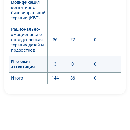
модификация
когнитивно-
бихевиоральной
терапии (КБТ)
Рационально-
эмоционально
поведенческая
36
22
0
0
терапия детей и
подростков
Итоговая
3
0
0
0
аттестация
Итого
144
86
0
0