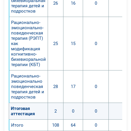
бихевиоральная
26
16
0
0
терапия детей и
подростков
Рационально-
эмоционально-
поведенческая
терапия (РЭПТ)
как
25
15
0
0
модификация
когнитивно-
бихевиоральной
терапии (КБТ)
Рационально-
эмоционально
поведенческая
28
17
0
0
терапия детей и
подростков
Итоговая
2
0
0
0
аттестация
Итого
108
64
0
0