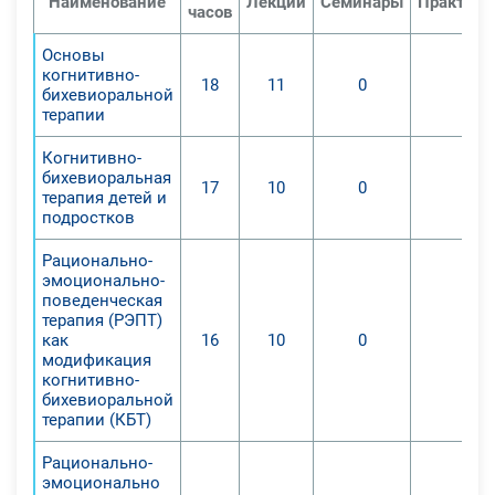
Наименование
Лекций
Семинары
Практиче
часов
Основы
когнитивно-
18
11
0
0
бихевиоральной
терапии
Когнитивно-
бихевиоральная
17
10
0
0
терапия детей и
подростков
Рационально-
эмоционально-
поведенческая
терапия (РЭПТ)
как
16
10
0
0
модификация
когнитивно-
бихевиоральной
терапии (КБТ)
Рационально-
эмоционально