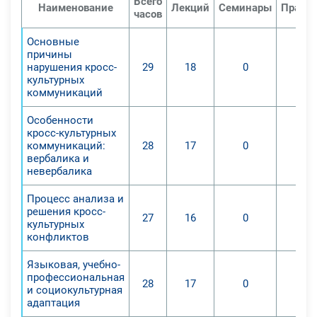
Всего
Наименование
Лекций
Семинары
Практи
часов
Основные
причины
нарушения кросс-
29
18
0
культурных
коммуникаций
Особенности
кросс-культурных
коммуникаций:
28
17
0
вербалика и
невербалика
Процесс анализа и
решения кросс-
27
16
0
культурных
конфликтов
Языковая, учебно-
профессиональная
28
17
0
и социокультурная
адаптация