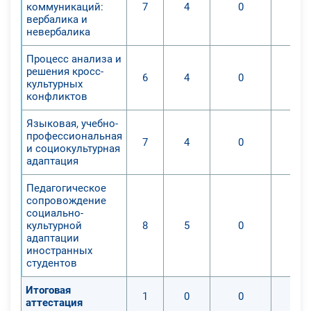
коммуникаций:
7
4
0
вербалика и
невербалика
Процесс анализа и
решения кросс-
6
4
0
культурных
конфликтов
Языковая, учебно-
профессиональная
7
4
0
и социокультурная
адаптация
Педагогическое
сопровождение
социально-
культурной
8
5
0
адаптации
иностранных
студентов
Итоговая
1
0
0
аттестация