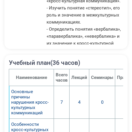
«кросс-культурная коммуникация».
- Изучить понятие «стереотип», его
роль и значение в межкультурных
коммуникациях.
- Определить понятия «вербалика»,
«паравербалика», «невербалика» и
их значение к кросс-культурной
коммуникации.
- Изучить основные направления
Учебный план(36 часов)
разрешения кросс-культурных
конфликтов.
Всего
Наименование
Лекций
Семинары
Практи
- Определить основные
часов
направления языковой, учебно-
Основные
профессиональной и
причины
социокультурной адаптации;
нарушения кросс-
7
4
0
- Изучить основы, этапы и формы
культурных
коммуникаций
педагогического сопровождения
иностранных студентов.
Особенности
кросс-культурных