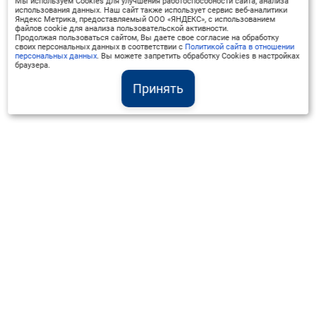
Мы используем Cookies для улучшения работоспособности сайта, анализа
использования данных. Наш сайт также использует сервис веб-аналитики
Яндекс Метрика, предоставляемый ООО «ЯНДЕКС», с использованием
файлов cookie для анализа пользовательской активности.
Продолжая пользоваться сайтом, Вы даете свое согласие на обработку
своих персональных данных в соответствии с
Политикой сайта в отношении
персональных данных
. Вы можете запретить обработку Cookies в настройках
браузера.
Принять
Институт Валдай ©
Официальный интернет-ресурс
+7 (800) 551-50-08
info@iado.ru
Сведения об образовательной организации
Вопрос-ответ
Оплата и доставка
Политика конфиденциальности