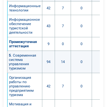
Информационные
42
7
0
0
технологии
Информационное
обеспечение
43
7
0
0
туристской
деятельности
Промежуточная
9
0
0
0
аттестация
5
. Современная
система
94
14
0
0
управления
туризмом
Организация
работы по
управлению
42
7
0
0
предприятием
туризма
Мотивация и