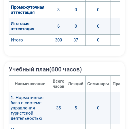
Промежуточная
3
0
0
0
аттестация
Итоговая
6
0
0
0
аттестация
Итого
300
37
0
0
Учебный план(600 часов)
Всего
Наименование
Лекций
Семинары
Практи
часов
1
. Нормативная
база в системе
управления
35
5
0
0
туристской
деятельностью