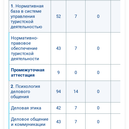
1
. Нормативная
база в системе
управления
52
7
0
0
туристской
деятельностью
Нормативно-
правовое
обеспечение
43
7
0
0
туристской
деятельности
Промежуточная
9
0
0
0
аттестация
2
. Психология
делового
94
14
0
0
общения
Деловая этика
42
7
0
0
Деловое общение
43
7
0
0
и коммуникации