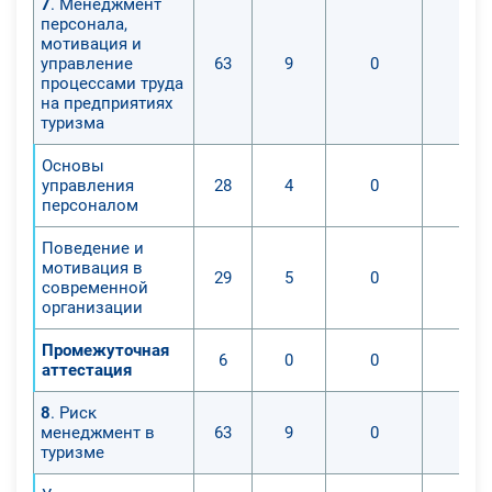
7
. Менеджмент
персонала,
мотивация и
управление
63
9
0
0
процессами труда
на предприятиях
туризма
Основы
управления
28
4
0
0
персоналом
Поведение и
мотивация в
29
5
0
0
современной
организации
Промежуточная
6
0
0
0
аттестация
8
. Риск
менеджмент в
63
9
0
0
туризме