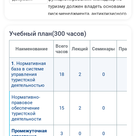
туризму должен владеть основами
риск-менеджмента, антикризисного
менеджмента, финансового и
инвестиционного менеджмента,
Учебный план(300 часов)
знать специфику управления
персоналом и основы мотивации
Всего
Наименование
Лекций
Семинары
Практи
труда, уметь использовать
часов
управленческие функции и методы
1
. Нормативная
принятия решений в практической
база в системе
деятельности при разработке,
управления
18
2
0
0
реализации и продвижении
туристской
деятельностью
туристского продукта.
Успешный менеджер умеет и знает
Нормативно-
- как продвигать на туристском
правовое
обеспечение
15
2
0
0
рынке дестинации, разрабатывать
туристской
программы по развитию курортных
деятельности
зон и туристских регионов.
Промежуточная
3
0
0
0