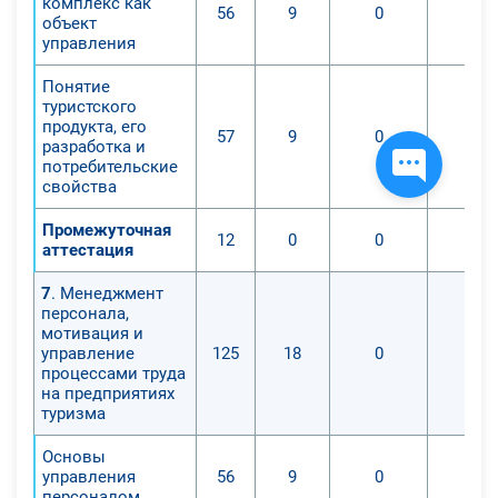
комплекс как
56
9
0
0
объект
управления
Понятие
туристского
продукта, его
57
9
0
0
разработка и
потребительские
свойства
Промежуточная
12
0
0
0
аттестация
7
. Менеджмент
персонала,
мотивация и
управление
125
18
0
0
процессами труда
на предприятиях
туризма
Основы
управления
56
9
0
0
персоналом