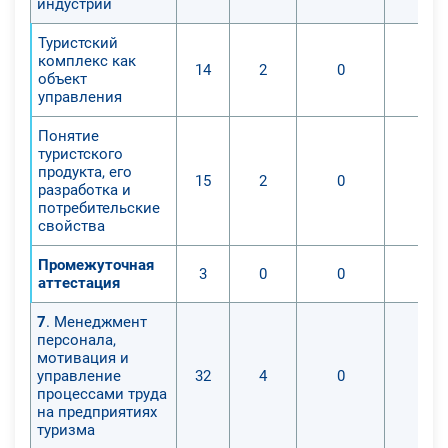
индустрии
Туристский
комплекс как
14
2
0
0
объект
управления
Понятие
туристского
продукта, его
15
2
0
0
разработка и
потребительские
свойства
Промежуточная
3
0
0
0
аттестация
7
. Менеджмент
персонала,
мотивация и
управление
32
4
0
0
процессами труда
на предприятиях
туризма