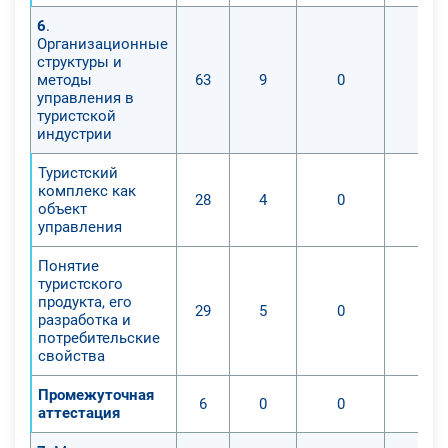
6
.
Организационные
структуры и
методы
63
9
0
0
управления в
туристской
индустрии
Туристский
комплекс как
28
4
0
0
объект
управления
Понятие
туристского
продукта, его
29
5
0
0
разработка и
потребительские
свойства
Промежуточная
6
0
0
0
аттестация