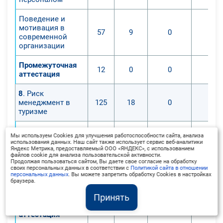
Поведение и
мотивация в
57
9
0
0
современной
организации
Промежуточная
12
0
0
0
аттестация
8
. Риск
менеджмент в
125
18
0
0
туризме
Управление
Мы используем Cookies для улучшения работоспособности сайта, анализа
рисками и
56
9
0
0
использования данных. Наш сайт также использует сервис веб-аналитики
контрактами
Яндекс Метрика, предоставляемый ООО «ЯНДЕКС», с использованием
файлов cookie для анализа пользовательской активности.
Продолжая пользоваться сайтом, Вы даете свое согласие на обработку
Оценка рисков
своих персональных данных в соответствии с
Политикой сайта в отношении
персональных данных
. Вы можете запретить обработку Cookies в настройках
проекта и его
57
9
0
0
браузера.
эффективности
Принять
Промежуточная
12
0
0
0
аттестация