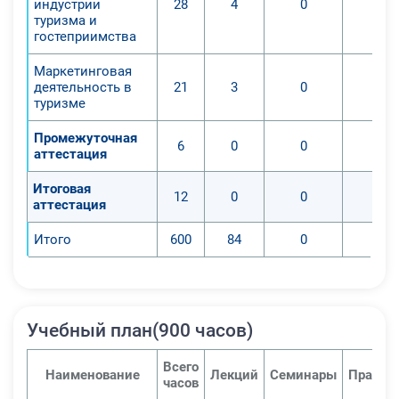
индустрии
28
4
0
0
туризма и
гостеприимства
Маркетинговая
деятельность в
21
3
0
0
туризме
Промежуточная
6
0
0
0
аттестация
Итоговая
12
0
0
0
аттестация
Итого
600
84
0
0
Учебный план(900 часов)
Всего
Наименование
Лекций
Семинары
Практи
часов