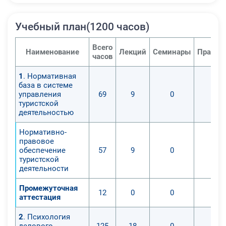
Учебный план(1200 часов)
Всего
Наименование
Лекций
Семинары
Практи
часов
1
. Нормативная
база в системе
управления
69
9
0
0
туристской
деятельностью
Нормативно-
правовое
обеспечение
57
9
0
0
туристской
деятельности
Промежуточная
12
0
0
0
аттестация
2
. Психология
делового
125
18
0
0