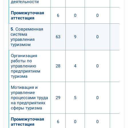
деятельности
Промежуточная
6
0
0
0
аттестация
5
. Современная
система
63
9
0
0
управления
туризмом
Организация
работы по
управлению
28
4
0
0
предприятием
туризма
Мотивация и
управление
процессами труда
29
5
0
0
на предприятиях
сферы туризма
Промежуточная
6
0
0
0
аттестация