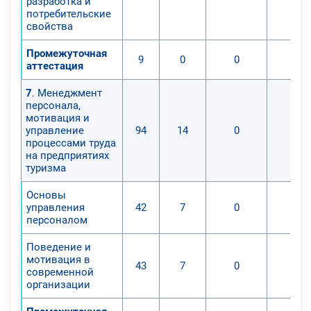
разработка и
потребительские
свойства
Промежуточная
9
0
0
0
аттестация
7
. Менеджмент
персонала,
мотивация и
управление
94
14
0
0
процессами труда
на предприятиях
туризма
Основы
управления
42
7
0
0
персоналом
Поведение и
мотивация в
43
7
0
0
современной
организации