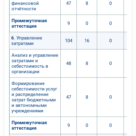
финансовой
47
8
0
отчётности
Промежуточная
9
0
0
аттестация
6
. Управление
104
16
0
затратами
Анализ и управление
затратами и
48
8
0
себестоимость в
организации
Формирование
себестоимости услуг
и распределение
47
8
0
затрат бюджетными
и автономными
учреждениями
Промежуточная
9
0
0
аттестация