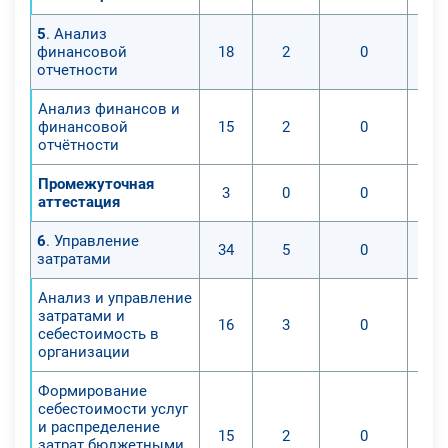
методы дополнительного
5
. Анализ
производства продукции.
финансовой
18
2
0
отчетности
Вашему вниманию представлен
курс профессиональной
Анализ финансов и
переподготовки «Специфика
финансовой
15
2
0
деятельности экономиста-
отчётности
аналитика производственно-
Промежуточная
хозяйственной деятельности
3
0
0
аттестация
организации» с присвоением
квалификации «Экономист-
6
. Управление
34
5
0
затратами
аналитик».
Экономист-аналитик
Анализ и управление
производственно-хозяйственной
затратами и
16
3
0
себестоимость в
деятельности организации – это
организации
специалист высокой
квалификации, способный вести
Формирование
работу по повышению
себестоимости услуг
и распределение
эффективности деятельности
15
2
0
затрат бюджетными