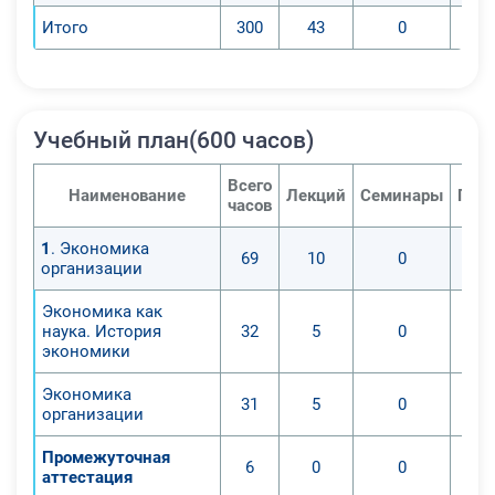
Итого
300
43
0
Учебный план(600 часов)
Всего
Наименование
Лекций
Семинары
Прак
часов
1
. Экономика
69
10
0
организации
Экономика как
наука. История
32
5
0
экономики
Экономика
31
5
0
организации
Промежуточная
6
0
0
аттестация