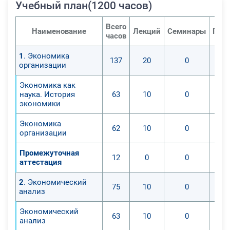
Учебный план(1200 часов)
Всего
Наименование
Лекций
Семинары
Прак
часов
1
. Экономика
137
20
0
организации
Экономика как
наука. История
63
10
0
экономики
Экономика
62
10
0
организации
Промежуточная
12
0
0
аттестация
2
. Экономический
75
10
0
анализ
Экономический
63
10
0
анализ