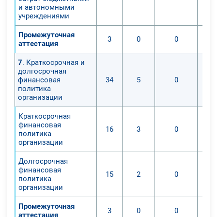
предприятия (организации).
и автономными
Экономическое образование –
учреждениями
одно из наиболее престижных
Промежуточная
направлений подготовки: оно дает
3
0
0
аттестация
возможность получить широкий
спектр знаний и умений в сфере
7
. Краткосрочная и
долгосрочная
экономики и финансов
финансовая
34
5
0
организации, общего менеджмента.
политика
организации
Краткосрочная
финансовая
16
3
0
политика
организации
Долгосрочная
финансовая
15
2
0
политика
организации
Промежуточная
3
0
0
аттестация