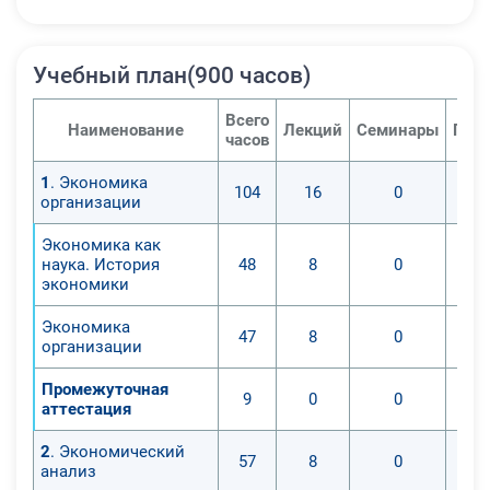
Учебный план(900 часов)
Всего
Наименование
Лекций
Семинары
Прак
часов
1
. Экономика
104
16
0
организации
Экономика как
наука. История
48
8
0
экономики
Экономика
47
8
0
организации
Промежуточная
9
0
0
аттестация
2
. Экономический
57
8
0
анализ