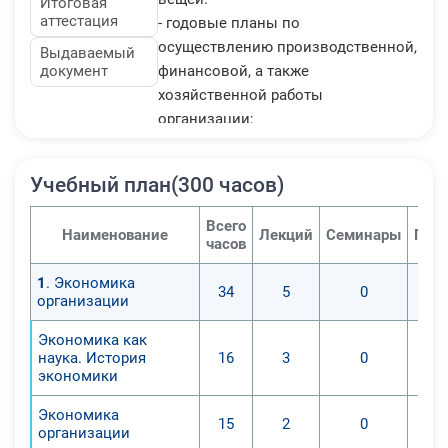
Итоговая
аттестация
- годовые планы по
осуществлению производственной,
Выдаваемый
документ
финансовой, а также
хозяйственной работы
организации;
- методички по ведению анализа,
составления планов и учета
Учебный план(300 часов)
деятельности организации;
- на основе изменений в законах -
Всего
Наименование
Лекций
Семинары
Прак
плановую и учетную документацию;
часов
- особенности разработки бизнес-
1
. Экономика
планов;
34
5
0
организации
- способы экономического анализа
и учета показателей деятельности
Экономика как
наука. История
16
3
0
структурных элементов
экономики
организации и предприятия в
целом. Экономист-аналитик ведет
Экономика
15
2
0
подсчет следующих вещей:
организации