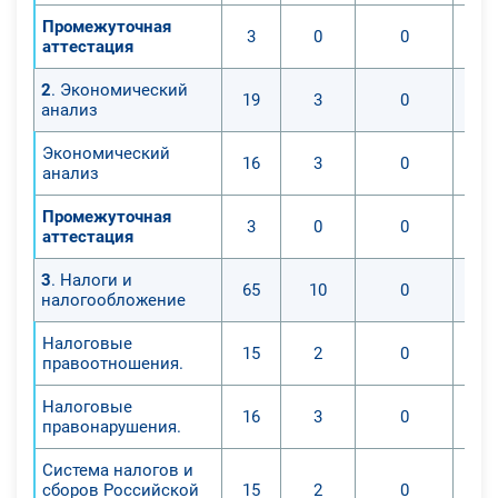
- материальных, трудовых и
Промежуточная
финансовых затрат, необходимых
3
0
0
аттестация
для деятельности организации и
реализации продуктов,
2
. Экономический
19
3
0
анализ
исследования ее новых видов;
- введение в применение
Экономический
16
3
0
инновационных технологий.
анализ
Более того, данный специалист
Промежуточная
накапливает сведения для
3
0
0
аттестация
создания проектов коммерческой,
производственной, финансовой, а
3
. Налоги и
65
10
0
налогообложение
также хозяйственной деятельности
организации с целью воздействия
Налоговые
15
2
0
на рост объемов продажи
правоотношения.
продукции и увеличения
Налоговые
окупаемости. Экономист-аналитик
16
3
0
правонарушения.
также изучает экономическую
результативность введения в
Система налогов и
использование инновационной
сборов Российской
15
2
0