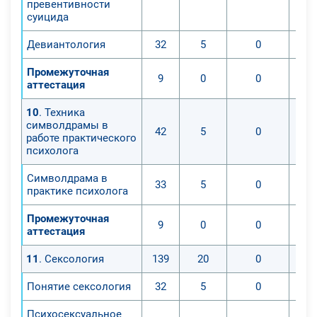
превентивности
суицида
Девиантология
32
5
0
Промежуточная
9
0
0
аттестация
10
. Техника
символдрамы в
42
5
0
работе практического
психолога
Символдрама в
33
5
0
практике психолога
Промежуточная
9
0
0
аттестация
11
. Сексология
139
20
0
Понятие сексология
32
5
0
Психосексуальное