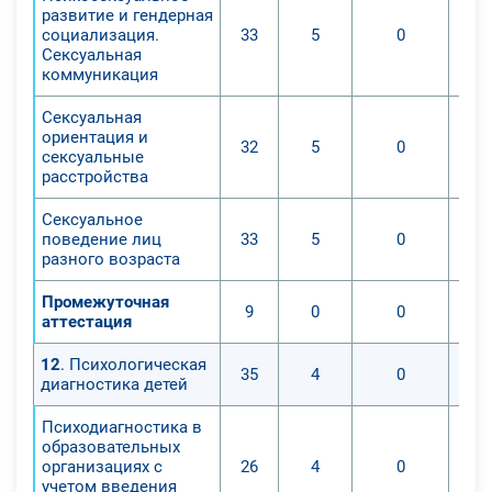
развитие и гендерная
социализация.
33
5
0
Сексуальная
коммуникация
Сексуальная
ориентация и
32
5
0
сексуальные
расстройства
Сексуальное
поведение лиц
33
5
0
разного возраста
Промежуточная
9
0
0
аттестация
12
. Психологическая
35
4
0
диагностика детей
Психодиагностика в
образовательных
организациях с
26
4
0
учетом введения