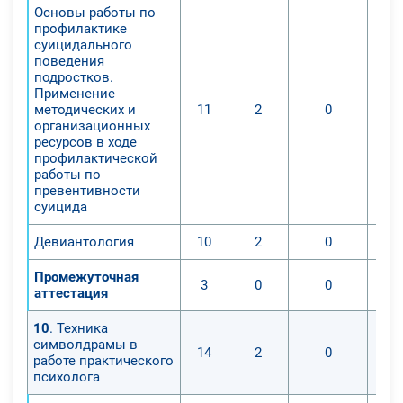
Основы работы по
профилактике
суицидального
поведения
подростков.
Применение
методических и
11
2
0
организационных
ресурсов в ходе
профилактической
работы по
превентивности
суицида
Девиантология
10
2
0
Промежуточная
3
0
0
аттестация
10
. Техника
символдрамы в
14
2
0
работе практического
психолога