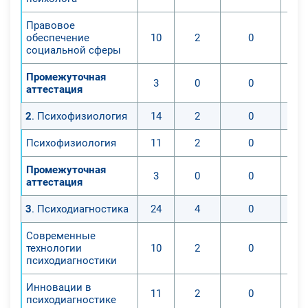
организация реабилитационной
работы в социальной сфере»,
Правовое
профиль профессиональной
обеспечение
10
2
0
социальной сферы
деятельности – специалист по
реабилитационной работе в
Промежуточная
3
0
0
социальной сфере».
аттестация
В процессе обучения вы изучите:
2
. Психофизиология
14
2
0
- нормативно–правовое
обеспечение в социальной сфере;
Психофизиология
11
2
0
- нормативно–правовое
обеспечение профессиональной
Промежуточная
3
0
0
аттестация
деятельности клинического
психолога;
3
. Психодиагностика
24
4
0
- психофизиологию;
- психологию развития и
Современные
технологии
10
2
0
возрастную психология;
психодиагностики
- клиническую психологию;
- социальную психологию;
Инновации в
11
2
0
психодиагностике
- психологию семьи;