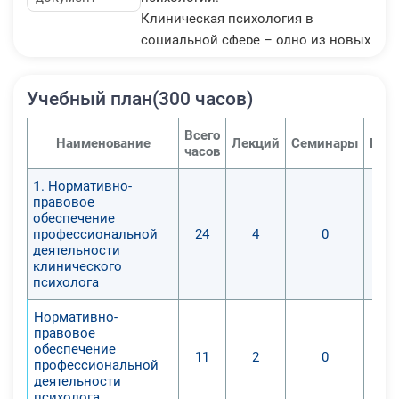
Клиническая психология в
социальной сфере – одно из новых
направлений в современной
психологии. Его основная цель –
Учебный план(300 часов)
обеспечить условия для
гармонизации психического
Всего
Наименование
Лекций
Семинары
Пра
развития, повышения
часов
адаптационных возможностей и
1
. Нормативно-
стрессоустойчивости, мобилизации
правовое
психических ресурсов в любой
обеспечение
социальной сфере.
профессиональной
24
4
0
деятельности
Цель данного дистанционного
клинического
курса - сформировать у
психолога
обучающихся профессиональные
Нормативно-
компетенции, необходимые для
правовое
выполнения нового вида
обеспечение
11
2
0
профессиональной деятельности
профессиональной
деятельности
«Клиническая психология:
психолога