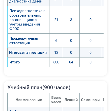
диагностика детей
Психодиагностика в
образовательных
организациях с
21
3
0
учетом введения
ФГОС
Промежуточная
6
0
0
аттестация
Итоговая аттестация
12
0
0
Итого
600
84
0
Учебный план(900 часов)
Всего
Наименование
Лекций
Семинары
Пра
часов