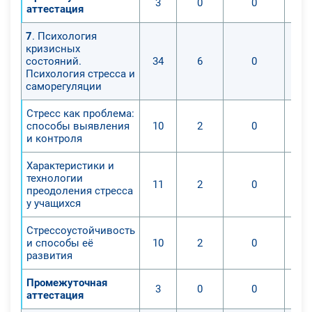
3
0
0
аттестация
7
. Психология
кризисных
состояний.
34
6
0
Психология стресса и
саморегуляции
Стресс как проблема:
способы выявления
10
2
0
и контроля
Характеристики и
технологии
11
2
0
преодоления стресса
у учащихся
Стрессоустойчивость
и способы её
10
2
0
развития
Промежуточная
3
0
0
аттестация