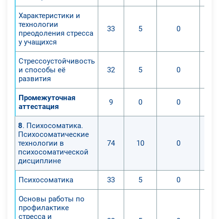
Характеристики и
технологии
33
5
0
преодоления стресса
у учащихся
Стрессоустойчивость
и способы её
32
5
0
развития
Промежуточная
9
0
0
аттестация
8
. Психосоматика.
Психосоматические
технологии в
74
10
0
психосоматической
дисциплине
Психосоматика
33
5
0
Основы работы по
профилактике
стресса и