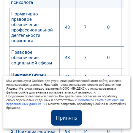
психолога
Нормативно-
правовое
обеспечение
43
7
0
профессиональной
деятельности
психолога
Правовое
обеспечение
43
7
0
социальной сферы
Промежуточная
12
0
0
аттестация
Мы используем Cookies для улучшения работоспособности сайта, анализа
использования данных. Наш сайт также использует сервис веб-аналитики
Яндекс Метрика, предоставляемый ООО «ЯНДЕКС», с использованием
2
. Психофизиология
55
7
0
файлов cookie для анализа пользовательской активности.
Продолжая пользоваться сайтом, Вы даете свое согласие на обработку
своих персональных данных в соответствии с
Политикой сайта в отношении
Психофизиология
43
7
0
персональных данных
. Вы можете запретить обработку Cookies в настройках
браузера.
Промежуточная
12
0
0
Принять
аттестация
3
. Психодиагностика
98
14
0