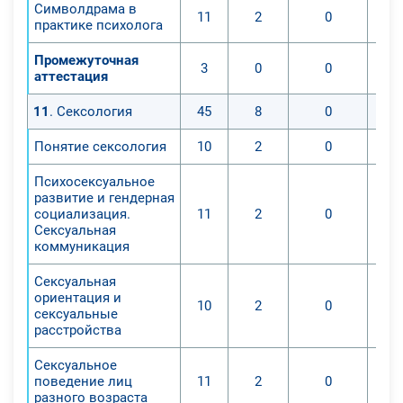
Символдрама в
11
2
0
практике психолога
Промежуточная
3
0
0
аттестация
11
. Сексология
45
8
0
Понятие сексология
10
2
0
Психосексуальное
развитие и гендерная
социализация.
11
2
0
Сексуальная
коммуникация
Сексуальная
ориентация и
10
2
0
сексуальные
расстройства
Сексуальное
поведение лиц
11
2
0
разного возраста