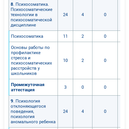
8
. Психосоматика.
Психосоматические
технологии в
24
4
0
психосоматической
дисциплине
Психосоматика
11
2
0
Основы работы по
профилактике
стресса и
10
2
0
психосоматических
расстройств у
школьников
Промежуточная
3
0
0
аттестация
9
. Психология
отклоняющегося
поведения,
24
4
0
психология
аномального ребенка