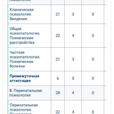
Клиническая
психология.
21
3
0
Введение
Общая
психопатология.
22
4
0
Психические
расстройства
Частная
психопатология.
21
3
0
Психические
болезни
Промежуточная
6
0
0
аттестация
5
. Перинатальная
28
4
0
психология
Перинатальная
психология.
22
4
0