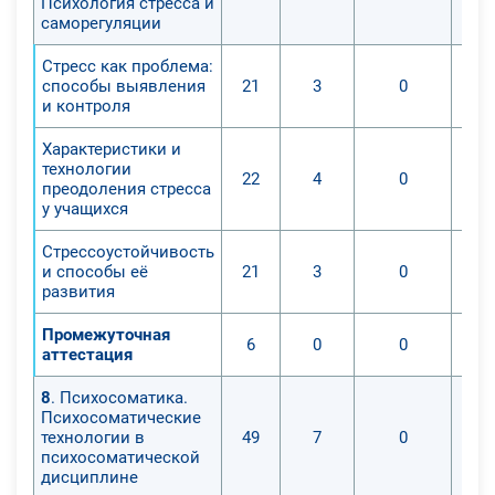
Психология стресса и
саморегуляции
Стресс как проблема:
способы выявления
21
3
0
и контроля
Характеристики и
технологии
22
4
0
преодоления стресса
у учащихся
Стрессоустойчивость
и способы её
21
3
0
развития
Промежуточная
6
0
0
аттестация
8
. Психосоматика.
Психосоматические
технологии в
49
7
0
психосоматической
дисциплине