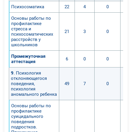
Психосоматика
22
4
0
Основы работы по
профилактике
стресса и
21
3
0
психосоматических
расстройств у
школьников
Промежуточная
6
0
0
аттестация
9
. Психология
отклоняющегося
поведения,
49
7
0
психология
аномального ребенка
Основы работы по
профилактике
суицидального
поведения
подростков.