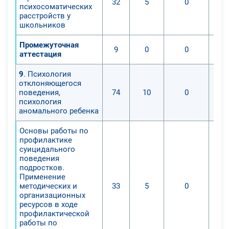
32
5
0
психосоматических
расстройств у
школьников
Промежуточная
9
0
0
аттестация
9
. Психология
отклоняющегося
поведения,
74
10
0
психология
аномального ребенка
Основы работы по
профилактике
суицидального
поведения
подростков.
Применение
методических и
33
5
0
организационных
ресурсов в ходе
профилактической
работы по