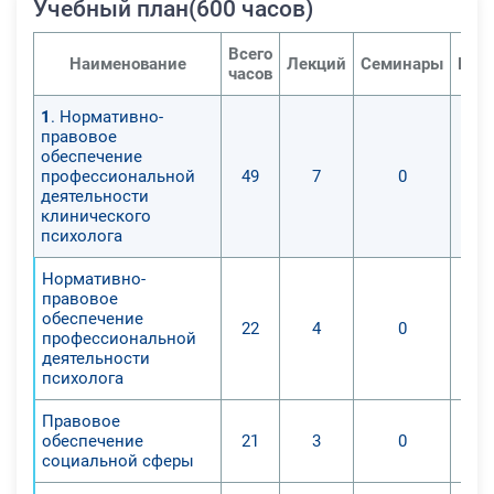
Учебный план(600 часов)
Всего
Наименование
Лекций
Семинары
Пра
часов
1
. Нормативно-
правовое
обеспечение
профессиональной
49
7
0
деятельности
клинического
психолога
Нормативно-
правовое
обеспечение
22
4
0
профессиональной
деятельности
психолога
Правовое
обеспечение
21
3
0
социальной сферы