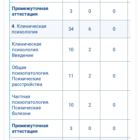
- психологию общения и
Промежуточная
3
0
0
межличностного конфликта.
аттестация
Тренинг делового общения;
4
. Клиническая
- психологическое
34
6
0
психология
консультирование. Практикумы
когнитивно-поведенческого
Клиническая
консультирования.
психология.
10
2
0
Введение
Общая
психопатология.
11
2
0
Психические
расстройства
Частная
психопатология.
10
2
0
Психические
болезни
Промежуточная
3
0
0
аттестация