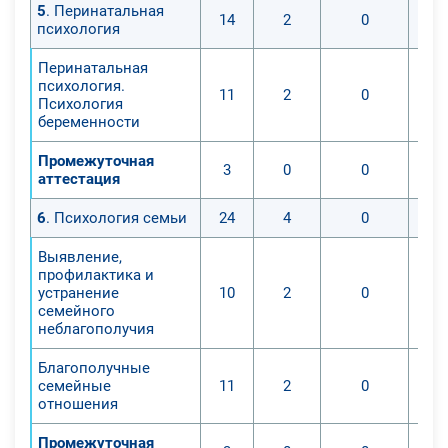
5
. Перинатальная
14
2
0
психология
Перинатальная
психология.
11
2
0
Психология
беременности
Промежуточная
3
0
0
аттестация
6
. Психология семьи
24
4
0
Выявление,
профилактика и
устранение
10
2
0
семейного
неблагополучия
Благополучные
семейные
11
2
0
отношения
Промежуточная