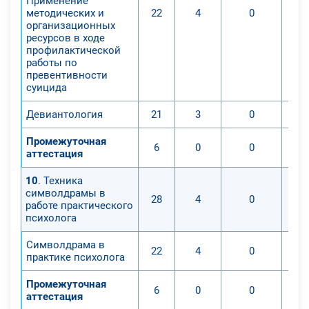
Применение
методических и
22
4
0
организационных
ресурсов в ходе
профилактической
работы по
превентивности
суицида
Девиантология
21
3
0
Промежуточная
6
0
0
аттестация
10
. Техника
символдрамы в
28
4
0
работе практического
психолога
Символдрама в
22
4
0
практике психолога
Промежуточная
6
0
0
аттестация