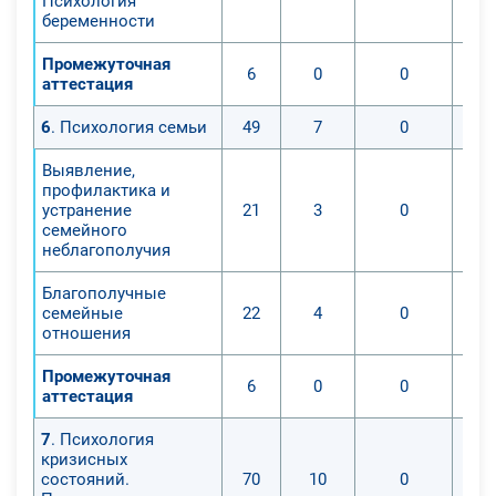
Психология
беременности
Промежуточная
6
0
0
аттестация
6
. Психология семьи
49
7
0
Выявление,
профилактика и
устранение
21
3
0
семейного
неблагополучия
Благополучные
семейные
22
4
0
отношения
Промежуточная
6
0
0
аттестация
7
. Психология
кризисных
состояний.
70
10
0