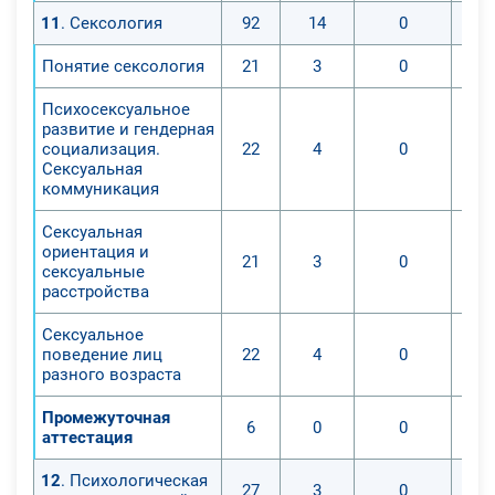
11
. Сексология
92
14
0
Понятие сексология
21
3
0
Психосексуальное
развитие и гендерная
социализация.
22
4
0
Сексуальная
коммуникация
Сексуальная
ориентация и
21
3
0
сексуальные
расстройства
Сексуальное
поведение лиц
22
4
0
разного возраста
Промежуточная
6
0
0
аттестация
12
. Психологическая
27
3
0