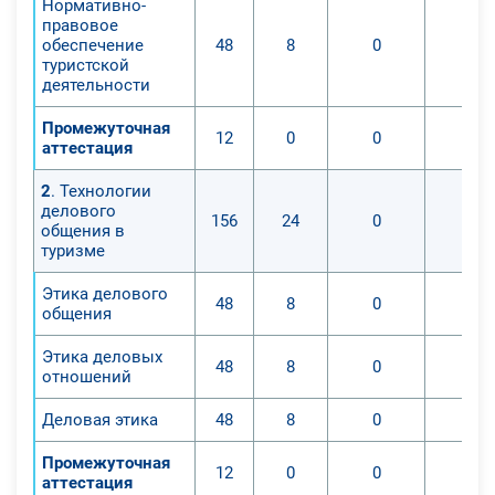
Нормативно-
правовое
обеспечение
48
8
0
0
туристской
деятельности
Промежуточная
12
0
0
0
аттестация
2
. Технологии
делового
156
24
0
0
общения в
туризме
Этика делового
48
8
0
0
общения
Этика деловых
48
8
0
0
отношений
Деловая этика
48
8
0
0
Промежуточная
12
0
0
0
аттестация