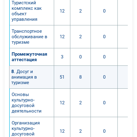
Туристский
комплекс как
12
2
0
0
объект
управления
Транспортное
обслуживание в
12
2
0
0
туризме
Промежуточная
3
0
0
0
аттестация
8
. Досуг и
анимация в
51
8
0
0
туризме
Основы
культурно-
12
2
0
0
досуговой
деятельности
Организация
культурно-
12
2
0
0
досуговой