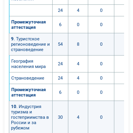
24
4
0
0
Промежуточная
6
0
0
0
аттестация
9
. Туристское
регионоведение и
54
8
0
0
страноведение
География
24
4
0
0
населения мира
Страноведение
24
4
0
0
Промежуточная
6
0
0
0
аттестация
10
. Индустрия
туризма и
гостеприимства в
30
4
0
0
России и за
рубежом