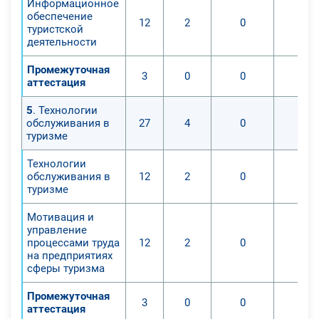
Информационное
программы туристской поездки;
обеспечение
12
2
0
0
туристской
- научитесь определять концепции
деятельности
и стратегии развития структурного
туристского подразделения,
Промежуточная
3
0
0
0
аттестация
формировать кадровую политику в
туристской организации.
5
. Технологии
обслуживания в
27
4
0
0
туризме
Технологии
обслуживания в
12
2
0
0
туризме
Мотивация и
управление
процессами труда
12
2
0
0
на предприятиях
сферы туризма
Промежуточная
3
0
0
0
аттестация