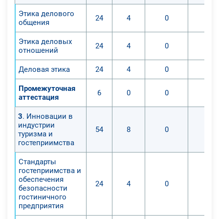
Этика делового
24
4
0
0
общения
Этика деловых
24
4
0
0
отношений
Деловая этика
24
4
0
0
Промежуточная
6
0
0
0
аттестация
3
. Инновации в
индустрии
54
8
0
0
туризма и
гостеприимства
Стандарты
гостеприимства и
обеспечения
24
4
0
0
безопасности
гостиничного
предприятия