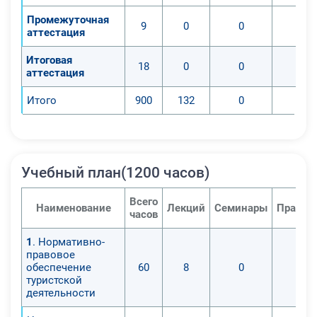
Промежуточная
9
0
0
0
аттестация
Итоговая
18
0
0
0
аттестация
Итого
900
132
0
0
Учебный план(1200 часов)
Всего
Наименование
Лекций
Семинары
Практи
часов
1
. Нормативно-
правовое
обеспечение
60
8
0
0
туристской
деятельности