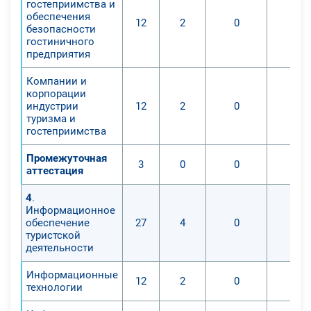
гостеприимства и
отдыху туристов.
обеспечения
12
2
0
0
Цель и задачи курса: программа
безопасности
гостиничного
ориентирована на подготовку
предприятия
квалифицированных специалистов
в области организации и
Компании и
предоставления туристских услуг.
корпорации
индустрии
12
2
0
0
В процессе обучения вы получите
туризма и
высокопрофессиональные знания:
гостеприимства
- в области оформления и
Промежуточная
обработки заказов клиентов,
3
0
0
0
аттестация
формировании туристских групп;
- в мониторинге, формировании,
4
.
продвижении и реализации
Информационное
обеспечение
27
4
0
0
туристского продукта;
туристской
- в разработке и эксплуатации
деятельности
туристских маршрутов; в
Информационные
оформлении документов для
12
2
0
0
технологии
выезда из страны;
- в организации выполнения