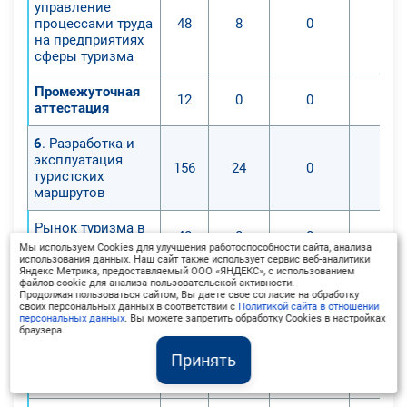
управление
процессами труда
48
8
0
0
на предприятиях
сферы туризма
Промежуточная
12
0
0
0
аттестация
6
. Разработка и
эксплуатация
156
24
0
0
туристских
маршрутов
Рынок туризма в
48
8
0
0
России
Мы используем Cookies для улучшения работоспособности сайта, анализа
использования данных. Наш сайт также использует сервис веб-аналитики
Яндекс Метрика, предоставляемый ООО «ЯНДЕКС», с использованием
Международный
файлов cookie для анализа пользовательской активности.
48
8
0
0
рынок туризма
Продолжая пользоваться сайтом, Вы даете свое согласие на обработку
своих персональных данных в соответствии с
Политикой сайта в отношении
персональных данных
. Вы можете запретить обработку Cookies в настройках
Разработка и
браузера.
эксплуатация
48
8
0
0
Принять
туристских
маршрутов