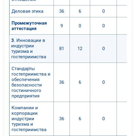
Деловая этика
36
6
0
0
Промежуточная
9
0
0
0
аттестация
3
. Инновации в
индустрии
81
12
0
0
туризма и
гостеприимства
Стандарты
гостеприимства и
обеспечения
36
6
0
0
безопасности
гостиничного
предприятия
Компании и
корпорации
индустрии
36
6
0
0
туризма и
гостеприимства