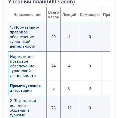
Учебный план(600 часов)
Всего
Наименование
Лекций
Семинары
Практи
часов
1
. Нормативно-
правовое
обеспечение
30
4
0
0
туристской
деятельности
Нормативно-
правовое
обеспечение
24
4
0
0
туристской
деятельности
Промежуточная
6
0
0
0
аттестация
2
. Технологии
делового
78
12
0
0
общения в
туризме