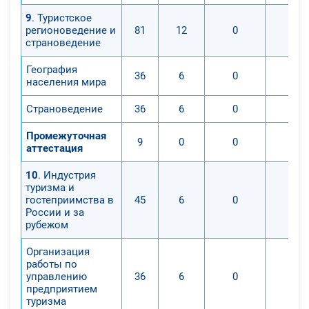
9
. Туристское
регионоведение и
81
12
0
0
страноведение
География
36
6
0
0
населения мира
Страноведение
36
6
0
0
Промежуточная
9
0
0
0
аттестация
10
. Индустрия
туризма и
гостеприимства в
45
6
0
0
России и за
рубежом
Организация
работы по
управлению
36
6
0
0
предприятием
туризма