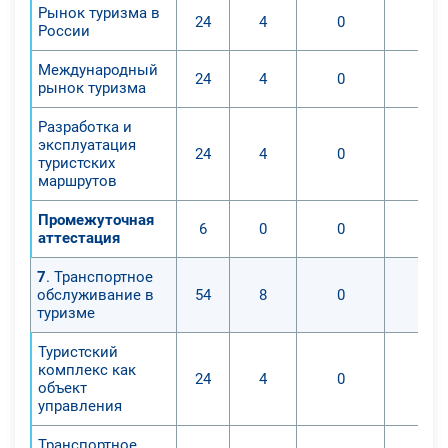
Рынок туризма в
24
4
0
0
России
Международный
24
4
0
0
рынок туризма
Разработка и
эксплуатация
24
4
0
0
туристских
маршрутов
Промежуточная
6
0
0
0
аттестация
7
. Транспортное
обслуживание в
54
8
0
0
туризме
Туристский
комплекс как
24
4
0
0
объект
управления
Транспортное