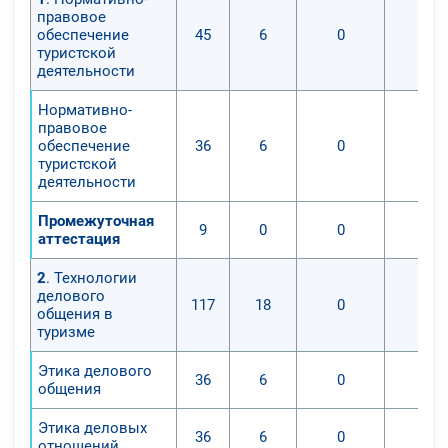
правовое
обеспечение
45
6
0
0
туристской
деятельности
Нормативно-
правовое
обеспечение
36
6
0
0
туристской
деятельности
Промежуточная
9
0
0
0
аттестация
2
. Технологии
делового
117
18
0
0
общения в
туризме
Этика делового
36
6
0
0
общения
Этика деловых
36
6
0
0
отношений