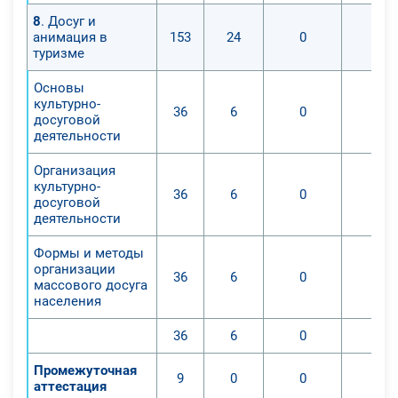
8
. Досуг и
анимация в
153
24
0
0
туризме
Основы
культурно-
36
6
0
0
досуговой
деятельности
Организация
культурно-
36
6
0
0
досуговой
деятельности
Формы и методы
организации
36
6
0
0
массового досуга
населения
36
6
0
0
Промежуточная
9
0
0
0
аттестация