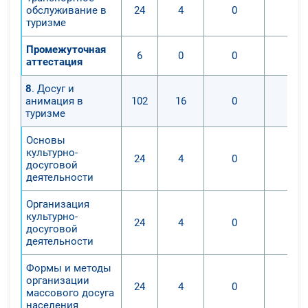
обслуживание в
24
4
0
0
туризме
Промежуточная
6
0
0
0
аттестация
8
. Досуг и
анимация в
102
16
0
0
туризме
Основы
культурно-
24
4
0
0
досуговой
деятельности
Организация
культурно-
24
4
0
0
досуговой
деятельности
Формы и методы
организации
24
4
0
0
массового досуга
населения