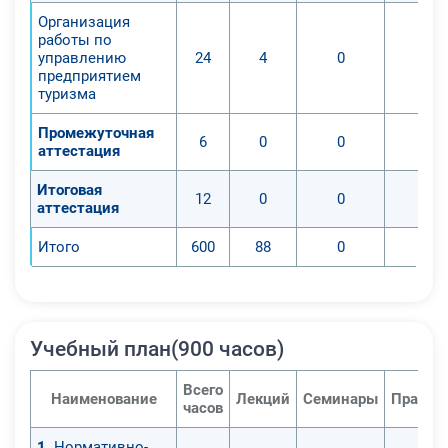
Организация
работы по
управлению
24
4
0
0
предприятием
туризма
Промежуточная
6
0
0
0
аттестация
Итоговая
12
0
0
0
аттестация
Итого
600
88
0
0
Учебный план(900 часов)
Всего
Наименование
Лекций
Семинары
Практи
часов
1
. Нормативно-