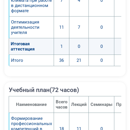
климата при работе
7
4
0
в дистанционном
дистанционных форм обучения в
формате
образовательном процессе.
Оптимизация
деятельности
11
7
0
учителя
Итоговая
1
0
0
аттестация
Итого
36
21
0
Учебный план(72 часов)
Всего
Наименование
Лекций
Семинары
Практ
часов
Формирование
профессиональных
компетенций в
18
11
0