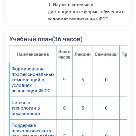
1.​ Изучить сетевые и
дистанционные формы обучения в
условиях реализации ФГОС;
2.​ Выявить наиболее эффективные
дистанционные формы обучения;
Учебный план(36 часов)
3.​ Содействовать формированию
навыков использования
Всего
Наименование
Лекций
Семинары
Практ
дистанционных форм обучения в
часов
образовательном процессе.
Формирование
профессиональных
По окончании удаленного курса
компетенций в
9
5
0
слушателей обучат и помогут:
условиях
реализации ФГОС
1.​ Изучить сетевые и
дистанционные формы обучения в
Сетевые
условиях реализации ФГОС;
технологии в
8
5
0
образовании
2.​ Выявить наиболее эффективные
дистанционные формы обучения;
Поддержка
3.​ Содействовать формированию
психологического
навыков использования