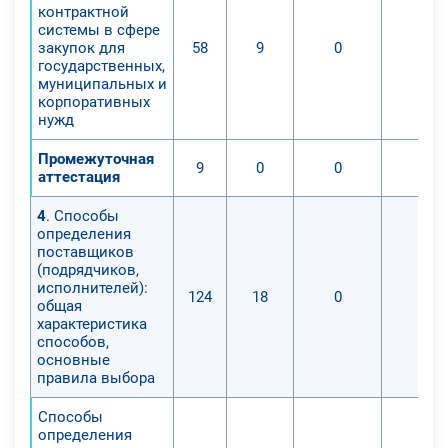
контрактной
системы в сфере
закупок для
58
9
0
0
государственных,
муниципальных и
корпоративных
нужд
Промежуточная
9
0
0
0
аттестация
4
. Способы
определения
поставщиков
(подрядчиков,
исполнителей):
124
18
0
0
общая
характеристика
способов,
основные
правила выбора
Способы
определения