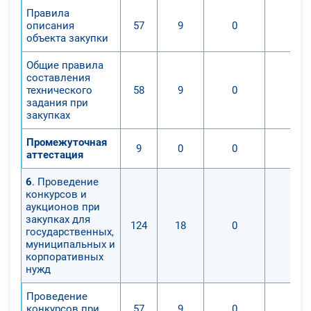
Правила
описания
57
9
0
0
объекта закупки
Общие правила
составления
технического
58
9
0
0
задания при
закупках
Промежуточная
9
0
0
0
аттестация
6
. Проведение
конкурсов и
аукционов при
закупках для
124
18
0
0
государственных,
муниципальных и
корпоративных
нужд
Проведение
конкурсов при
57
9
0
0