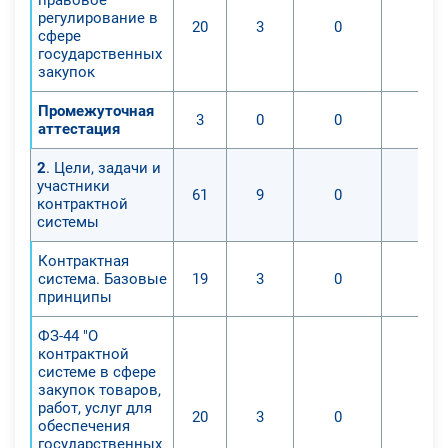
регулирование в
20
3
0
0
сфере
государственных
закупок
Промежуточная
3
0
0
0
аттестация
2
. Цели, задачи и
участники
61
9
0
0
контрактной
системы
Контрактная
система. Базовые
19
3
0
0
принципы
ФЗ-44 "О
контрактной
системе в сфере
закупок товаров,
работ, услуг для
20
3
0
0
обеспечения
государственных