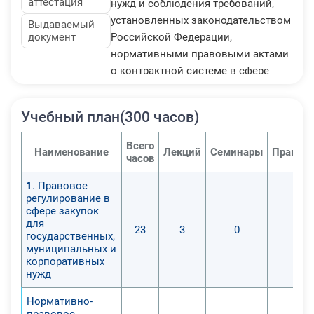
аттестация
нужд и соблюдения требований,
установленных законодательством
Выдаваемый
документ
Российской Федерации,
нормативными правовыми актами
о контрактной системе в сфере
закупок.
Учебный план(300 часов)
Всего
Наименование
Лекций
Семинары
Практич
часов
1
. Правовое
регулирование в
сфере закупок
для
23
3
0
0
государственных,
муниципальных и
корпоративных
нужд
Нормативно-
правовое