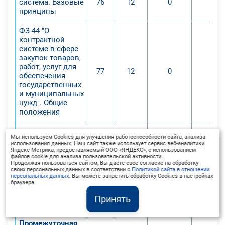
система. Базовые
76
12
0
0
принципы
ФЗ-44 "О
контрактной
системе в сфере
закупок товаров,
работ, услуг для
77
12
0
0
обеспечения
государственных
и муниципальных
нужд". Общие
положения
Планирование в
Мы используем Cookies для улучшения работоспособности сайта, анализа
контрактной
использования данных. Наш сайт также использует сервис веб-аналитики
системе в сфере
Яндекс Метрика, предоставляемый ООО «ЯНДЕКС», с использованием
файлов cookie для анализа пользовательской активности.
закупок товаров,
Продолжая пользоваться сайтом, Вы даете свое согласие на обработку
работ, услуг для
76
12
0
0
своих персональных данных в соответствии с
Политикой сайта в отношении
обеспечения
персональных данных
. Вы можете запретить обработку Cookies в настройках
браузера.
государственных
и муниципальных
Принять
нужд
Промежуточная