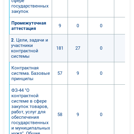
сфере
государственных
закупок
Промежуточная
9
0
0
0
аттестация
2
. Цели, задачи и
участники
181
27
0
0
контрактной
системы
Контрактная
система. Базовые
57
9
0
0
принципы
ФЗ-44 "О
контрактной
системе в сфере
закупок товаров,
работ, услуг для
58
9
0
0
обеспечения
государственных
и муниципальных
нужд". Общие