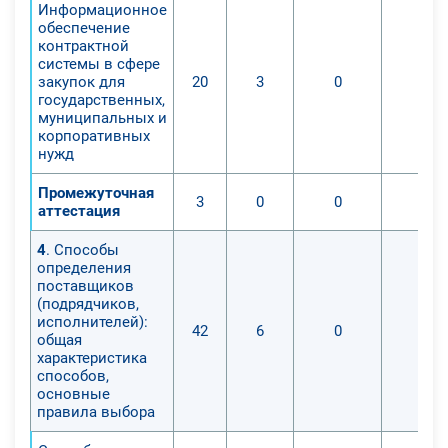
Информационное
обеспечение
контрактной
системы в сфере
закупок для
20
3
0
0
государственных,
муниципальных и
корпоративных
нужд
Промежуточная
3
0
0
0
аттестация
4
. Способы
определения
поставщиков
(подрядчиков,
исполнителей):
42
6
0
0
общая
характеристика
способов,
основные
правила выбора