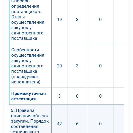
Способы
определения
поставщиков.
Этапы
19
3
0
0
осуществления
закупок у
единственного
поставщика
Особенности
осуществления
закупок у
единственного
20
3
0
0
поставщика
(подрядчика,
исполнителя)
Промежуточная
3
0
0
0
аттестация
5
. Правила
описания объекта
закупки. Порядок
42
6
0
0
составления
технического