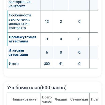
расторжения
контракта
Особенности
заключения,
13
2
0
0
исполнения
контракта
Промежуточная
3
0
0
0
аттестация
Итоговая
6
0
0
0
аттестация
Итого
300
41
0
0
Учебный план(600 часов)
Всего
Наименование
Лекций
Семинары
Практич
часов