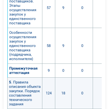
поставщиков.
Этапы
57
9
0
0
осуществления
закупок у
единственного
поставщика
Особенности
осуществления
закупок у
единственного
58
9
0
0
поставщика
(подрядчика,
исполнителя)
Промежуточная
9
0
0
0
аттестация
5
. Правила
описания объекта
закупки. Порядок
124
18
0
0
составления
технического
задания