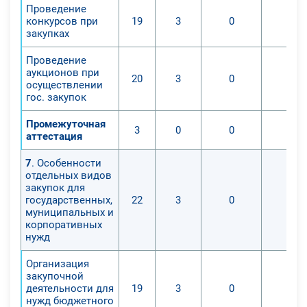
Проведение
конкурсов при
19
3
0
0
закупках
Проведение
аукционов при
20
3
0
0
осуществлении
гос. закупок
Промежуточная
3
0
0
0
аттестация
7
. Особенности
отдельных видов
закупок для
государственных,
22
3
0
0
муниципальных и
корпоративных
нужд
Организация
закупочной
деятельности для
19
3
0
0
нужд бюджетного