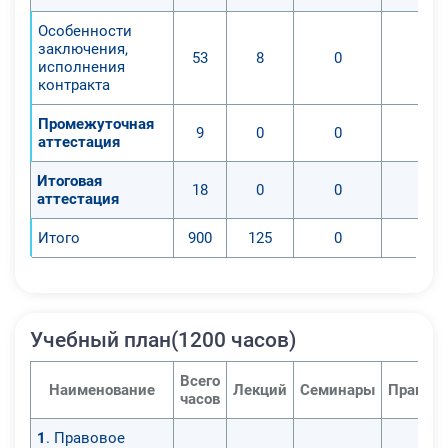
Особенности
заключения,
53
8
0
0
исполнения
контракта
Промежуточная
9
0
0
0
аттестация
Итоговая
18
0
0
0
аттестация
Итого
900
125
0
0
Учебный план(1200 часов)
Всего
Наименование
Лекций
Семинары
Практич
часов
1
. Правовое