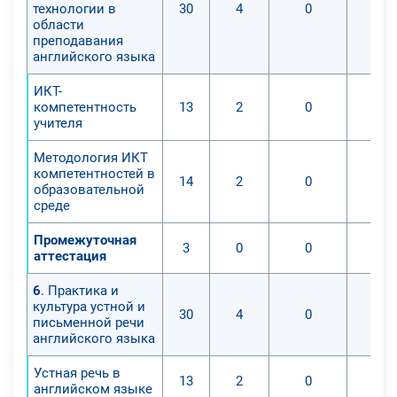
технологии в
30
4
0
требований ФГОС к процессу
области
преподавания
построения преподавательской
английского языка
работы для преподавания
иностранного языка.
ИКТ-
компетентность
13
2
0
учителя
Методология ИКТ
компетентностей в
14
2
0
образовательной
среде
Промежуточная
3
0
0
аттестация
6
. Практика и
культура устной и
30
4
0
письменной речи
английского языка
Устная речь в
13
2
0
английском языке