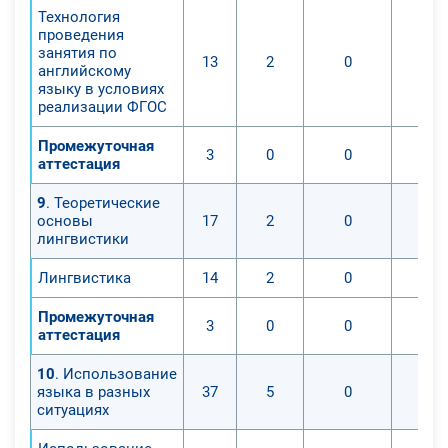
Технология
проведения
занятия по
13
2
0
английскому
языку в условиях
реализации ФГОС
Промежуточная
3
0
0
аттестация
9
. Теоретические
основы
17
2
0
лингвистики
Лингвистика
14
2
0
Промежуточная
3
0
0
аттестация
10
. Использование
языка в разных
37
5
0
ситуациях