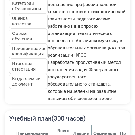
Категории
повышение профессиональной
обучающихся
компетентности и психологической
Оценка
грамотности педагогических
качества
работников в вопросах
Форма
организации педагогического
обучения
процесса по Английскому языку в
образовательных организациях при
Присваиваемая
квалификация
реализации ФГОС.
Разработать продуктивный метод
Итоговая
аттестация
исполнения задач Федерального
государственного
Выдаваемый
документ
образовательного стандарта,
которые нацелены на развитие
навыков обучающихся в ходе
обучения иностранному языку.
1. Найти методы обучения
Учебный план(300 часов)
английскому языку, которые будут
применены в ходе преподавания
Всего
Наименование
Лекций
Семинары
Практ
иностранного языка на основании