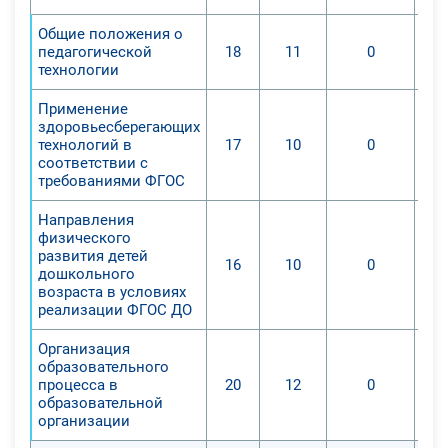
фитнес-аэробики;
Общие положения о
4. Обучение навыкам и умениям в
педагогической
18
11
0
физкультурно-оздоровительной и
технологии
спортивно-оздоровительной
Применение
деятельности, самостоятельной
здоровьесберегающих
организации занятий физическими
технологий в
17
10
0
соответствии с
упражнениями;
требованиями ФГОС
5. Воспитание положительных
качеств личности, эстетическому и
Направления
нравственному
физического
развития детей
воспитанию, норм коллективного
16
10
0
дошкольного
взаимодействия и сотрудничества
возраста в условиях
в учебной и соревновательной
реализации ФГОС ДО
деятельности.
Организация
Обучающий курс направлен на:
образовательного
1. Освоение базовых знаний и
процесса в
20
12
0
образовательной
общих представлений о
организации
физической культуре, их истории и