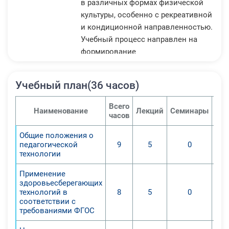
в различных формах физической
культуры, особенно с рекреативной
и кондиционной направленностью.
Учебный процесс направлен на
формирование
устойчивых мотивов и потребности
к регулярным занятиям
Учебный план(36 часов)
физической культурой и спортом,
целостном развитии физических и
Всего
Наименование
Лекций
Семинары
Пра
психических качеств, морально
часов
волевых качеств,
Общие положения о
социализации и адаптации к
педагогической
9
5
0
современным требованиям и
технологии
условиям жизни
Применение
российского общества.
здоровьесберегающих
1. Освоение базовых знаний и
технологий в
8
5
0
общих представлений о
соответствии с
требованиями ФГОС
физической культуре, их истории и
современном развитии, значении в