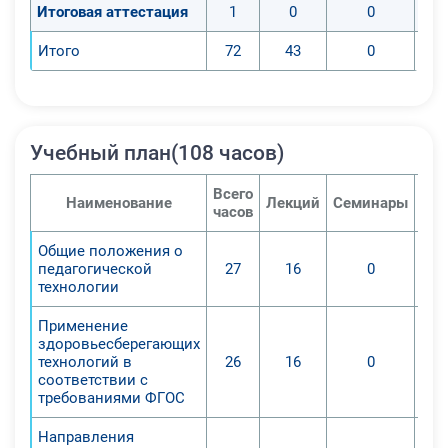
современном развитии, значении в
Итоговая аттестация
1
0
0
жизни человека, роли в укреплении
Итого
72
43
0
и сохранении
здоровья, физическом развитии и
физической подготовленности;
2. Воспитание физических качеств
и повышение функциональных
Учебный план(108 часов)
возможностей
Всего
основных жизнеобеспечивающих
Наименование
Лекций
Семинары
Пра
часов
систем организма;
3. Совершенствование жизненно
Общие положения о
педагогической
важных навыков и умений,
27
16
0
технологии
формирование культуры
движения, обогащение
Применение
двигательного опыта физическими
здоровьесберегающих
технологий в
26
16
0
упражнениями с
соответствии с
общеразвивающей и
требованиями ФГОС
корригирующей направленностью,
Направления
техническими действиями и