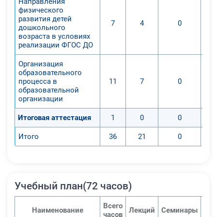
Направления
жизни человека, роли в укреплении
физического
и сохранении
развития детей
7
4
0
дошкольного
здоровья, физическом развитии и
возраста в условиях
физической подготовленности;
реализации ФГОС ДО
2. Воспитание физических качеств
Организация
и повышение функциональных
образовательного
возможностей
процесса в
11
7
0
основных жизнеобеспечивающих
образовательной
организации
систем организма;
3. Совершенствование жизненно
Итоговая аттестация
1
0
0
важных навыков и умений,
формирование культуры
Итого
36
21
0
движения, обогащение
двигательного опыта физическими
упражнениями с
общеразвивающей и
Учебный план(72 часов)
корригирующей направленностью,
техническими действиями и
Всего
Наименование
Лекций
Семинары
Пра
часов
приемами различных видов