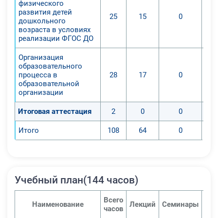
физического
приемами различных видов
развития детей
25
15
0
фитнес-аэробики;
дошкольного
возраста в условиях
4. Обучение навыкам и умениям в
реализации ФГОС ДО
физкультурно-оздоровительной и
спортивно-оздоровительной
Организация
деятельности, самостоятельной
образовательного
процесса в
28
17
0
организации занятий физическими
образовательной
упражнениями;
организации
5. Воспитание положительных
Итоговая аттестация
качеств личности, эстетическому и
2
0
0
нравственному
Итого
108
64
0
воспитанию, норм коллективного
взаимодействия и сотрудничества
в учебной и соревновательной
деятельности.
Учебный план(144 часов)
Всего
Наименование
Лекций
Семинары
Пра
часов