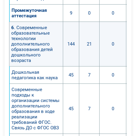
Промежуточная
9
0
0
аттестация
6
. Современные
образовательные
технологии
дополнительного
144
21
0
образования детей
дошкольного
возраста
Дошкольная
45
7
0
педагогика как наука
Современные
подходы к
организации системы
дополнительного
45
7
0
образования в ходе
реализации
требований ФГОС.
Связь ДО с ФГОС ОВЗ