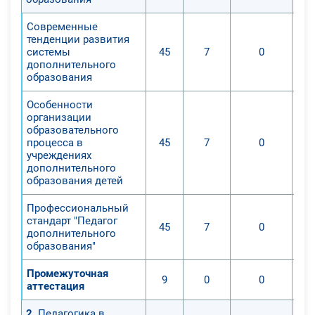
Современные
тенденции развития
системы
45
7
0
дополнительного
образования
Особенности
организации
образовательного
процесса в
45
7
0
учреждениях
дополнительного
образования детей
Профессиональный
стандарт "Педагог
45
7
0
дополнительного
образования"
Промежуточная
9
0
0
аттестация
2
. Педагогика в