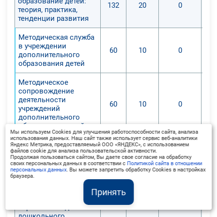
образование детей:
132
20
0
теория, практика,
тенденции развития
Методическая служба
в учреждении
60
10
0
дополнительного
образования детей
Методическое
сопровождение
деятельности
60
10
0
учреждений
дополнительного
образования детей
Мы используем Cookies для улучшения работоспособности сайта, анализа
использования данных. Наш сайт также использует сервис веб-аналитики
Промежуточная
Яндекс Метрика, предоставляемый ООО «ЯНДЕКС», с использованием
12
0
0
файлов cookie для анализа пользовательской активности.
аттестация
Продолжая пользоваться сайтом, Вы даете свое согласие на обработку
своих персональных данных в соответствии с
Политикой сайта в отношении
персональных данных
. Вы можете запретить обработку Cookies в настройках
6
. Современные
браузера.
образовательные
технологии
Принять
дополнительного
192
30
0
образования детей
дошкольного