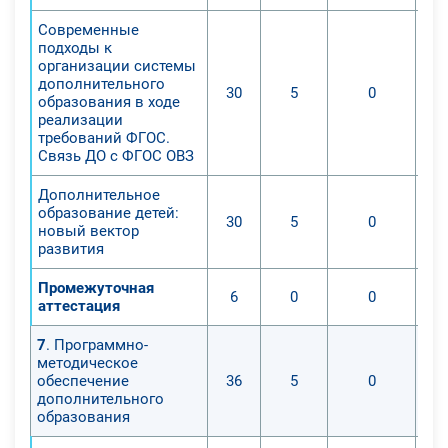
Современные
подходы к
организации системы
дополнительного
30
5
0
образования в ходе
реализации
требований ФГОС.
Связь ДО с ФГОС ОВЗ
Дополнительное
образование детей:
30
5
0
новый вектор
развития
Промежуточная
6
0
0
аттестация
7
. Программно-
методическое
обеспечение
36
5
0
дополнительного
образования