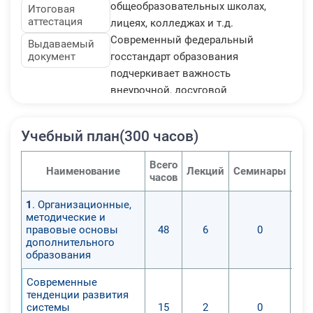
общеобразовательных школах,
Итоговая
аттестация
лицеях, колледжах и т.д.
Современный федеральный
Выдаваемый
документ
госстандарт образования
подчеркивает важность
внеурочной, досуговой
деятельности школьников как
способ социализации детей и
Учебный план(300 часов)
молодежи. Поэтому профессия
педагога дополнительного
Всего
Наименование
Лекций
Семинары
Пра
образования не только
часов
востребована, но и налагает на
1
. Организационные,
специалиста обязанность уметь
методические и
проектировать мероприятия в
правовые основы
48
6
0
соответствии с образовательными
дополнительного
образования
и педагогическими стандартами.
Современные
тенденции развития
системы
15
2
0