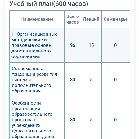
Учебный план(600 часов)
Всего
Наименование
Лекций
Семинары
Пра
часов
1
. Организационные,
методические и
правовые основы
96
15
0
дополнительного
образования
Современные
тенденции развития
системы
30
5
0
дополнительного
образования
Особенности
организации
образовательного
процесса в
30
5
0
учреждениях
дополнительного
образования детей