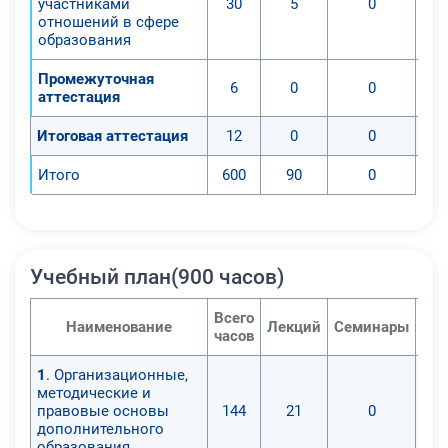
участниками
30
5
0
отношений в сфере
образования
Промежуточная
6
0
0
аттестация
Итоговая аттестация
12
0
0
Итого
600
90
0
Учебный план(900 часов)
Всего
Наименование
Лекций
Семинары
Пра
часов
1
. Организационные,
методические и
правовые основы
144
21
0
дополнительного
образования