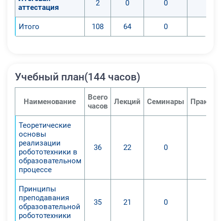
2
0
0
0
аттестация
Итого
108
64
0
0
Учебный план(144 часов)
Всего
Наименование
Лекций
Семинары
Практич
часов
Теоретические
основы
реализации
36
22
0
0
робототехники в
образовательном
процессе
Принципы
преподавания
35
21
0
0
образовательной
робототехники