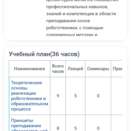
профессиональных навыков,
знаний и компетенции в области
преподавания основ
робототехники, с помощью
современных методик и
технологий, в
общеобразовательной школе, а
Учебный план(36 часов)
также учреждениях
дополнительного образования.
Всего
Наименование
Лекций
Семинары
Практич
1. Изучение истории
часов
возникновения и развития
Теоретические
робототехники;
основы
2. Знакомство с понятием
реализации
9
5
0
0
образовательной робототехники,
робототехники в
образовательном
определение моментов, в которых
процессе
роботы используются в
повседневной жизни человека;
Принципы
преподавания
3. Изучение основных принципов и
8
5
0
0
образовательной