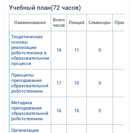
предмета "Робототехника", в
Учебный план(72 часов)
частности:
-Узнают о методических
Всего
Наименование
Лекций
Семинары
Практич
часов
особенностях преподавания
робототехники школьникам, о
Теоретические
специфики актуальных
основы
робототехнических платформ;
реализации
18
11
0
0
робототехники в
-Изучат психолого-педагогические
образовательном
вопросы при использовании
процессе
роботов в образовательном
Принципы
процессе;
преподавания
-Научатся применять теоретические
17
10
0
0
образовательной
и практические навыки для
робототехники
решения исследовательских задач
Методика
в области робототехники;
преподавания
16
10
0
0
-Смогут самостоятельно
образовательной
планировать учебный процесс с
робототехники
непосредственным применением
Организация
робототехнических комплексов;