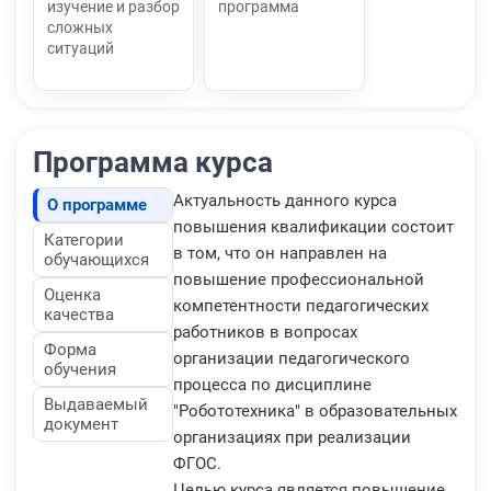
изучение и разбор
программа
сложных
ситуаций
Программа курса
Актуальность данного курса
О программе
повышения квалификации состоит
Категории
в том, что он направлен на
обучающихся
повышение профессиональной
Оценка
компетентности педагогических
качества
работников в вопросах
Форма
организации педагогического
обучения
процесса по дисциплине
Выдаваемый
"Робототехника" в образовательных
документ
организациях при реализации
ФГОС.
Целью курса является повышение