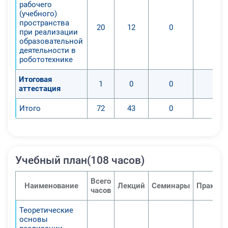
рабочего
-Смогут организовывать работу
(учебного)
пространства
школьников для реализации
20
12
0
0
при реализации
проектов по робототехнике.
образовательной
деятельности в
робототехнике
Итоговая
1
0
0
0
аттестация
Итого
72
43
0
0
Учебный план(108 часов)
Всего
Наименование
Лекций
Семинары
Практич
часов
Теоретические
основы