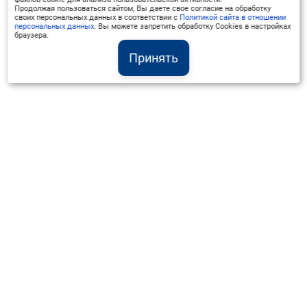
фундаментом всей программы.
Продолжая пользоваться сайтом, Вы даете свое согласие на обработку
своих персональных данных в соответствии с
Политикой сайта в отношении
персональных данных
. Вы можете запретить обработку Cookies в настройках
браузера.
Принять
Институт Валдай ©
Официальный интернет-ресурс
+7 (800) 551-50-08
info@iado.ru
Сведения об образовательной организации
Вопрос-ответ
Оплата и доставка
Политика конфиденциальности
Оплата квитанцией
Запрос коммерческого предложения