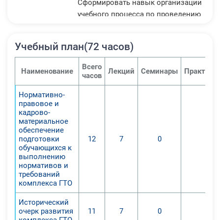
Сформировать навык организации
учебного процесса по проведению
уроков физкультуры в
общеобразовательных учреждениях
Учебный план(72 часов)
разного уровня.
Усовершенствовать
Всего
Наименование
Лекций
Семинары
Практиче
профессиональные навыки у
часов
преподавателей физкультуры в
Нормативно-
области правильного составления
правовое и
рабочих программ, организации
кадрово-
учебного процесса по проведению
материальное
обеспечение
уроков физкультуры согласно
подготовки
12
7
0
0
образовательным стандартам
обучающихся к
государственного уровня.
выполнению
нормативов и
требований
Повысить уровень мотивации
комплекса ГТО
преподавателей физкультуры,
Исторический
работающих в образовательных
очерк развития
11
7
0
0
учреждениях разного уровня.
комплекса ГТО