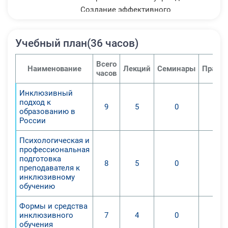
Создание эффективного
механизма выполнения
требований государственного
Учебный план(36 часов)
стандарта, нацеленного на
внедрение инклюзивного обучения
Всего
Наименование
Лекций
Семинары
Практи
в образовательных учреждениях
часов
высшего и средне-
Инклюзивный
профессионального образования.
подход к
9
5
0
1. Выделить методы формирования
образованию в
умения педагогов самостоятельно
России
вести образовательную
Психологическая и
деятельность, оценивать и
профессиональная
принимать решения, определяющие
подготовка
8
5
0
преподавателя к
стратегию поведения в условиях
инклюзивному
инклюзивного обучения;
обучению
2. Охарактеризовать возможности
педагогов самостоятельно вести
Формы и средства
инклюзивного
7
4
0
образовательную деятельность и
обучения