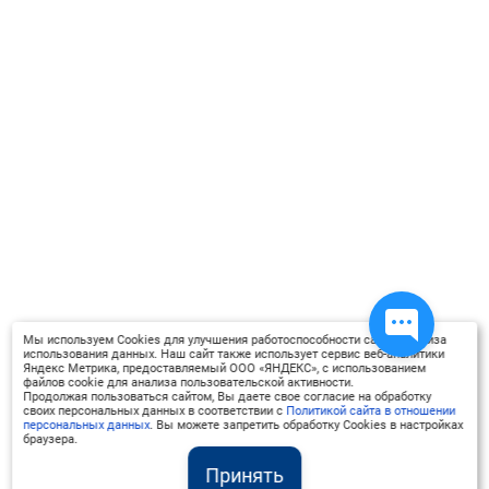
соответствии с требованиями
ФГОС;
2. Определить универсальные
учебные действия, которые
должны быть освоены в процессе
обучения английскому языку для
формирования необходимых
компетенций;
3. Охарактеризовать способы
преодоления объективных
сложностей в освоении УДД в
процессе преподавания
английского языка для
Мы используем Cookies для улучшения работоспособности сайта, анализа
использования данных. Наш сайт также использует сервис веб-аналитики
эффективной реализации
Яндекс Метрика, предоставляемый ООО «ЯНДЕКС», с использованием
файлов cookie для анализа пользовательской активности.
требований ФГОС;
Продолжая пользоваться сайтом, Вы даете свое согласие на обработку
4. Дать характеристику
своих персональных данных в соответствии с
Политикой сайта в отношении
персональных данных
. Вы можете запретить обработку Cookies в настройках
современных технологий обучения
браузера.
иностранным языкам.
Принять