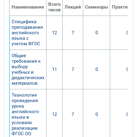
компетенций учащихся в процессе
Всего
Наименование
Лекций
Семинары
Практичес
изучения английского языка.
часов
1. Выделить подходы к
Специфика
преподаванию иностранного
преподавания
языка, которые должны быть
английского
12
7
0
0
использованы в процессе
языка с
учетом ФГОС
обучения английскому языку в
соответствии с требованиями
Общие
ФГОС;
требования к
выбору
2. Определить универсальные
11
7
0
0
учебных и
учебные действия, которые
дидактических
должны быть освоены в процессе
материалов
обучения английскому языку для
Технология
формирования необходимых
проведения
компетенций;
урока
3. Охарактеризовать способы
английского
12
7
0
0
языка в
преодоления объективных
условиях
сложностей в освоении УДД в
реализации
процессе преподавания
ФГОС ОО